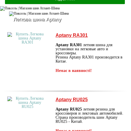
Легкова шина Aptany
Aptany RA301
Aptany RA301
летняя шина для
установки на легковые авто и
кроссоверы.
Резина Aptany RA301 производится в
Китае.
Немає в наявності!
Aptany RU025
Aptany RU025
летняя резина для
кроссоверов и лекговых автомобилей.
Страна производитель шин Aptany
RU025 - Китай.
Немає в наявності!