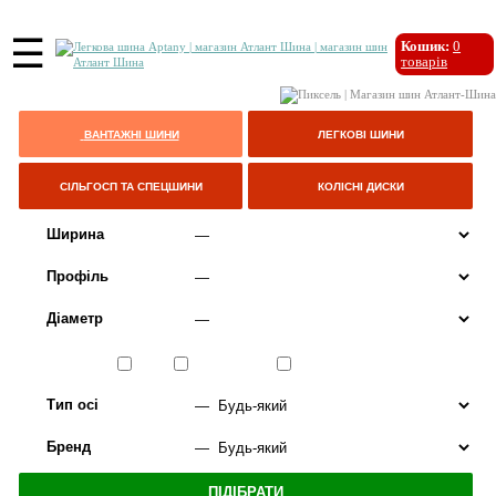
☰
Кошик:
0
товарів
ВАНТАЖНІ ШИНИ
ЛЕГКОВІ ШИНИ
СІЛЬГОСП ТА СПЕЦШИНИ
КОЛІСНІ ДИСКИ
Ширина
Профіль
Діаметр
Сезон
ЛІТО
ВСЕСЕЗОННІ
ЗИМА
Тип осі
Бренд