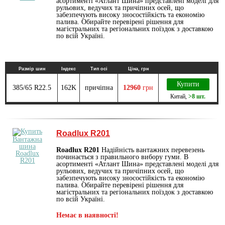
асортименті «Атлант Шина» представлені моделі для
рульових, ведучих та причіпних осей, що
забезпечують високу зносостійкість та економію
палива. Обирайте перевірені рішення для
магістральних та регіональних поїздок з доставкою
по всій Україні.
Размір шин
Індекс
Тип осі
Ціна, грн
Купити
385/65 R22.5
162K
причіпна
12960
грн
Китай
,
>8 шт.
Roadlux R201
Roadlux R201
Надійність вантажних перевезень
починається з правильного вибору гуми. В
асортименті «Атлант Шина» представлені моделі для
рульових, ведучих та причіпних осей, що
забезпечують високу зносостійкість та економію
палива. Обирайте перевірені рішення для
магістральних та регіональних поїздок з доставкою
по всій Україні.
Немає в наявності!