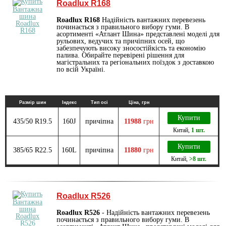
Roadlux R168
Roadlux R168
Надійність вантажних перевезень
починається з правильного вибору гуми. В
асортименті «Атлант Шина» представлені моделі для
рульових, ведучих та причіпних осей, що
забезпечують високу зносостійкість та економію
палива. Обирайте перевірені рішення для
магістральних та регіональних поїздок з доставкою
по всій Україні.
Размір шин
Індекс
Тип осі
Ціна, грн
Купити
435/50 R19.5
160J
причіпна
11988
грн
Китай
,
1 шт.
Купити
385/65 R22.5
160L
причіпна
11880
грн
Китай
,
>8 шт.
Roadlux R526
Roadlux R526
- Надійність вантажних перевезень
починається з правильного вибору гуми. В