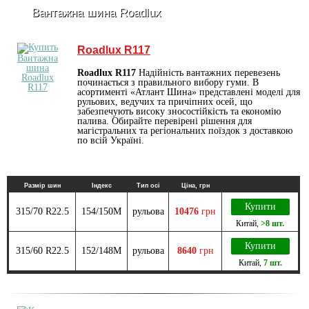
Вантажна шина Roadlux
Roadlux R117
Roadlux R117
Надійність вантажних перевезень
починається з правильного вибору гуми. В
асортименті «Атлант Шина» представлені моделі для
рульових, ведучих та причіпних осей, що
забезпечують високу зносостійкість та економію
палива. Обирайте перевірені рішення для
магістральних та регіональних поїздок з доставкою
по всій Україні.
Размір шин
Індекс
Тип осі
Ціна, грн
Купити
315/70 R22.5
154/150M
рульова
10476
грн
Китай
,
>8 шт.
Купити
315/60 R22.5
152/148M
рульова
8640
грн
Китай
,
7 шт.