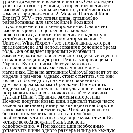
уровня дождевой и влажной погоды. Она обладает
уникальной конструкцией, которая обеспечивает
высокий уровень управляемости, устойчивость и
комфорт при движении. 2. Модель Uniroyal Rain
Expert 3 SUV - это летняя шина, специально
разработанная для автомобилей большой
грузоподъемности и внедорожников. Она имеет
высокий уровень сцепления на мокрых
поверхностях, а также обеспечивает надежную
устойчивость при поворотах и торможении. 3.
Uniroyal WinterExpert - это зимняя шина, которая
предназначена для использования в холодное время
года. Она обладает широкими желобами и
ламелями, которые обеспечивают надежный сцеп на
снежной и ледяной дороге. Резина унироял цена в
Украине Купить шины Uniroyal можно в
специализированных магазинах и интернет-
магазинах. Цена на автошины Uniroyal зависит от их
модели и размера. Однако, стоит отметить, что они
являются более доступными по сравнению с
другими премиальными брендами. Посмотреть
модельный ряд, получить консультацию и заказать
покрышки из каталога можно на сайте магазина
“Атлант Шина”. Правила замены авторезины
Помимо покупки новых шин, водители также часто
заменяют летнюю резину на зимнюю и наоборот в
зависимости от времени года. Чтобы правильно и
безопасно заменить шины на автомобиле,
необходимо учитывать следующие моменты: ● Все
четыре колеса должны быть заменены
одновременно. ● При замене шин необходимо
установить шины одного размера и типа на каждую