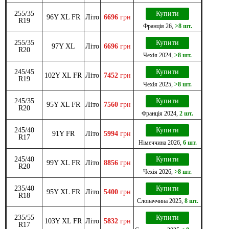
255/35
Купити
96Y XL FR
Літо
6696
грн
R19
Франція
26
,
>8 шт.
255/35
Купити
97Y XL
Літо
6696
грн
R20
Чехія
2024
,
>8 шт.
245/45
Купити
102Y XL FR
Літо
7452
грн
R19
Чехія
2025
,
>8 шт.
245/35
Купити
95Y XL FR
Літо
7560
грн
R20
Франція
2024
,
2 шт.
245/40
Купити
91Y FR
Літо
5994
грн
R17
Німеччина
2026
,
6 шт.
245/40
Купити
99Y XL FR
Літо
8856
грн
R20
Чехія
2026
,
>8 шт.
235/40
Купити
95Y XL FR
Літо
5400
грн
R18
Словаччина
2025
,
8 шт.
235/55
Купити
103Y XL FR
Літо
5832
грн
R17