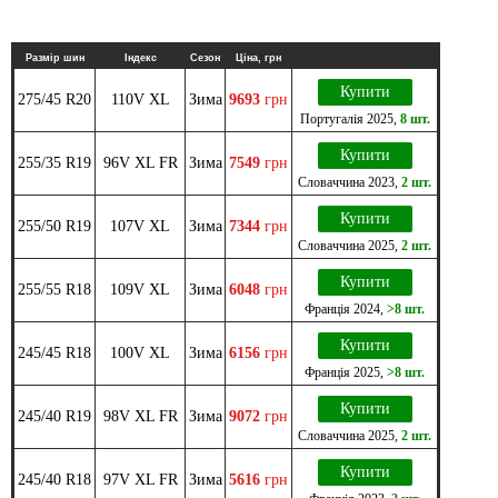
Размір шин
Індекс
Сезон
Ціна, грн
Купити
275/45 R20
110V XL
Зима
9693
грн
Португалія
2025
,
8 шт.
Купити
255/35 R19
96V XL FR
Зима
7549
грн
Словаччина
2023
,
2 шт.
Купити
255/50 R19
107V XL
Зима
7344
грн
Словаччина
2025
,
2 шт.
Купити
255/55 R18
109V XL
Зима
6048
грн
Франція
2024
,
>8 шт.
Купити
245/45 R18
100V XL
Зима
6156
грн
Франція
2025
,
>8 шт.
Купити
245/40 R19
98V XL FR
Зима
9072
грн
Словаччина
2025
,
2 шт.
Купити
245/40 R18
97V XL FR
Зима
5616
грн