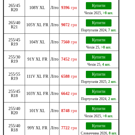
265/45
Купити
108Y XL
Літо
9396
грн
R20
Чехія
2025
,
>8 шт.
265/40
Купити
105Y XL FR
Літо
9072
грн
R21
Португалія
2024
,
7 шт.
255/45
Купити
104Y XL
Літо
7560
грн
R19
Чехія
25
,
>8 шт.
255/30
Купити
91Y XL FR
Літо
7452
грн
R19
Чехія
25
,
4 шт.
255/55
Купити
111V XL FR
Літо
6588
грн
R19
Португалія
2025
,
2 шт.
255/45
Купити
103Y XL FR
Літо
6642
грн
R18
Португалія
2024
,
2 шт.
255/40
Купити
101Y XL
Літо
8748
грн
R20
Чехія
2025
,
>8 шт.
255/40
Купити
99Y XL FR
Літо
7722
грн
R18
Словаччина
2026
,
8 шт.