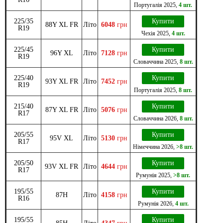
Португалія
2025
,
4 шт.
225/35
Купити
88Y XL FR
Літо
6048
грн
R19
Чехія
2025
,
4 шт.
225/45
Купити
96Y XL
Літо
7128
грн
R19
Словаччина
2025
,
8 шт.
225/40
Купити
93Y XL FR
Літо
7452
грн
R19
Португалія
2025
,
8 шт.
215/40
Купити
87Y XL FR
Літо
5076
грн
R17
Словаччина
2026
,
8 шт.
205/55
Купити
95V XL
Літо
5130
грн
R17
Німеччина
2026
,
>8 шт.
205/50
Купити
93V XL FR
Літо
4644
грн
R17
Румунія
2025
,
>8 шт.
195/55
Купити
87H
Літо
4158
грн
R16
Румунія
2026
,
4 шт.
195/55
Купити