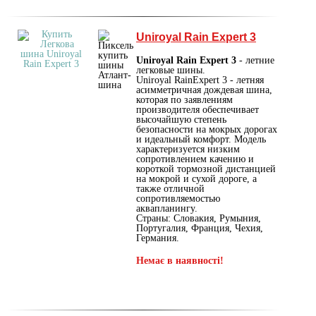
Uniroyal Rain Expert 3
Uniroyal Rain Expert 3
- летние
легковые шины.
Uniroyal RainExpert 3 - летняя
асимметричная дождевая шина,
которая по заявлениям
производителя обеспечивает
высочайшую степень
безопасности на мокрых дорогах
и идеальный комфорт. Модель
характеризуется низким
сопротивлением качению и
короткой тормозной дистанцией
на мокрой и сухой дороге, а
также отличной
сопротивляемостью
аквапланингу.
Страны: Словакия, Румыния,
Португалия, Франция, Чехия,
Германия.
Немає в наявності!