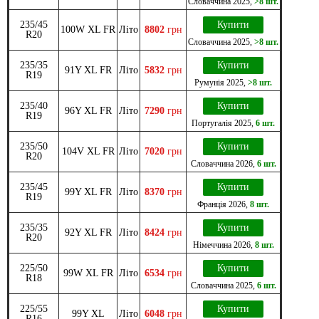
Словаччина
2025
,
>8 шт.
235/45
Купити
100W XL FR
Літо
8802
грн
R20
Словаччина
2025
,
>8 шт.
235/35
Купити
91Y XL FR
Літо
5832
грн
R19
Румунія
2025
,
>8 шт.
235/40
Купити
96Y XL FR
Літо
7290
грн
R19
Португалія
2025
,
6 шт.
235/50
Купити
104V XL FR
Літо
7020
грн
R20
Словаччина
2026
,
6 шт.
235/45
Купити
99Y XL FR
Літо
8370
грн
R19
Франція
2026
,
8 шт.
235/35
Купити
92Y XL FR
Літо
8424
грн
R20
Німеччина
2026
,
8 шт.
225/50
Купити
99W XL FR
Літо
6534
грн
R18
Словаччина
2025
,
6 шт.
225/55
Купити
99Y XL
Літо
6048
грн
R16