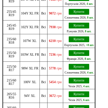
R19
Португалія
2026
,
4 шт.
255/45
Купити
104Y XL FR
Всі
9072
грн
R19
Словаччина
2026
,
8 шт.
245/45
Купити
102Y XL FR
Всі
7938
грн
R19
Румунія
2026
,
8 шт.
235/60
Купити
107W XL
Всі
6210
грн
R18
Португалія
2025
,
>8 шт.
235/50
Купити
103W XL FR
Всі
7236
грн
R19
Франція
2026
,
8 шт.
225/50
Купити
98W XL FR
Всі
5778
грн
R17
Словаччина
2026
,
4 шт.
215/60
Купити
100V XL
Всі
5454
грн
R17
Чехія
2025
,
4 шт.
205/55
Купити
94V XL
Всі
3672
грн
R16
Чехія
2025
,
6 шт.
205/60
Купити