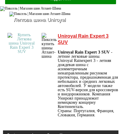
Легкова шина Uniroyal
Uniroyal Rain Expert 3
SUV
Uniroyal Rain Expert 3 SUV
-
летние легковые шины.
Uniroyal Rainexpert 3 - летняя
дождевая шина с
асимметричным
ненаправленным рисунком
протектора, предназначенная для
небольших и средних легковых
автомобилей. У модели также
есть SUV-версия для кроссоверов
и внедорожников. Компания
Унироял принадлежит
немецкому концерну
Континенталь.
Страны: Португалия, Франция,
Словакия, Германия.