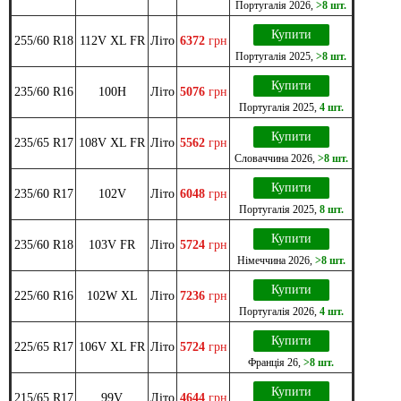
Португалія
2026
,
>8 шт.
Купити
255/60 R18
112V XL FR
Літо
6372
грн
Португалія
2025
,
>8 шт.
Купити
235/60 R16
100H
Літо
5076
грн
Португалія
2025
,
4 шт.
Купити
235/65 R17
108V XL FR
Літо
5562
грн
Словаччина
2026
,
>8 шт.
Купити
235/60 R17
102V
Літо
6048
грн
Португалія
2025
,
8 шт.
Купити
235/60 R18
103V FR
Літо
5724
грн
Німеччина
2026
,
>8 шт.
Купити
225/60 R16
102W XL
Літо
7236
грн
Португалія
2026
,
4 шт.
Купити
225/65 R17
106V XL FR
Літо
5724
грн
Франція
26
,
>8 шт.
Купити
215/65 R17
99V
Літо
4644
грн