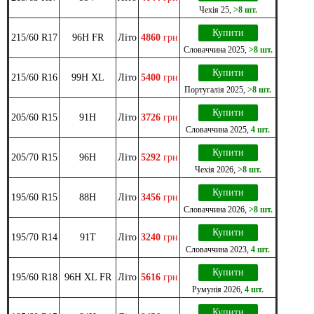
Чехія
25
,
>8 шт.
Купити
215/60 R17
96H FR
Літо
4860
грн
Словаччина
2025
,
>8 шт.
Купити
215/60 R16
99H XL
Літо
5400
грн
Португалія
2025
,
>8 шт.
Купити
205/60 R15
91H
Літо
3726
грн
Словаччина
2025
,
4 шт.
Купити
205/70 R15
96H
Літо
5292
грн
Чехія
2026
,
>8 шт.
Купити
195/60 R15
88H
Літо
3456
грн
Словаччина
2026
,
>8 шт.
Купити
195/70 R14
91T
Літо
3240
грн
Словаччина
2023
,
4 шт.
Купити
195/60 R18
96H XL FR
Літо
5616
грн
Румунія
2026
,
4 шт.
Купити