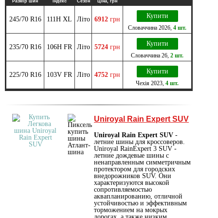
Размір шин
Індекс
Сезон
Ціна, грн
Купити
245/70 R16
111H XL
Літо
6912
грн
Словаччина
2026
,
4 шт.
Купити
235/70 R16
106H FR
Літо
5724
грн
Словаччина
26
,
2 шт.
Купити
225/70 R16
103V FR
Літо
4752
грн
Чехія
2023
,
4 шт.
Uniroyal Rain Expert SUV
Uniroyal Rain Expert SUV
-
летние шины для кроссоверов.
Uniroyal RainExpert 3 SUV -
летние дождевые шины с
ненаправленным симметричным
протектором для городских
внедорожников SUV. Они
характеризуются высокой
сопротивляемостью
аквапланированию, отличной
устойчивостью и эффективным
торможением на мокрых
дорогах, а также низким