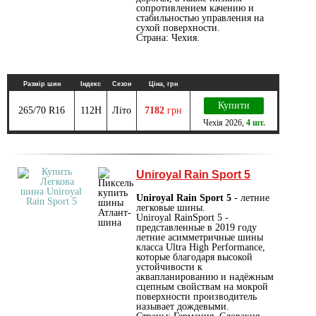
сопротивлением качению и
стабильностью управления на
сухой поверхности.
Страна: Чехия.
Размір шин
Індекс
Сезон
Ціна, грн
Купити
265/70 R16
112H
Літо
7182
грн
Чехія
2026
,
4 шт.
Uniroyal Rain Sport 5
Uniroyal Rain Sport 5
- летние
легковые шины.
Uniroyal RainSport 5 -
представленные в 2019 году
летние асимметричные шины
класса Ultra High Performance,
которые благодаря высокой
устойчивости к
аквапланированию и надёжным
сцепным свойствам на мокрой
поверхности производитель
называет дождевыми.