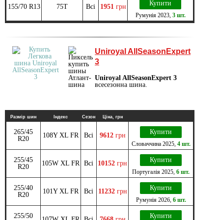
Купити
155/70 R13
75T
Всі
1951
грн
Румунія
2023
,
3 шт.
Uniroyal AllSeasonExpert
3
Uniroyal AllSeasonExpert 3
всесезонна шина.
Размір шин
Індекс
Сезон
Ціна, грн
265/45
Купити
108Y XL FR
Всі
9612
грн
R20
Словаччина
2025
,
4 шт.
255/45
Купити
105W XL FR
Всі
10152
грн
R20
Португалія
2025
,
6 шт.
255/40
Купити
101Y XL FR
Всі
11232
грн
R20
Румунія
2026
,
6 шт.
255/50
Купити
107W XL FR
Всі
7668
грн