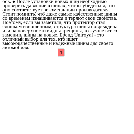
ось. ● После установки новых шин необходимо
проверить давление в шинах, чтобы убедиться, что
оно соответствует рекомендации производителя.
Стоит помнить, что даже самые качественные шины
со временем изнашиваются и теряют свои свойства.
Поэтому, если вы заметили, что протектор стал
слишком изношенным, структура шины повреждена
или на поверхности видны трещины, то лучше всего
заменить шины на новые. Бренд Uniroyal - это
отличный выбор для тех, кто ищет
высококачественные и надежные шины для своего
автомобиля.
1