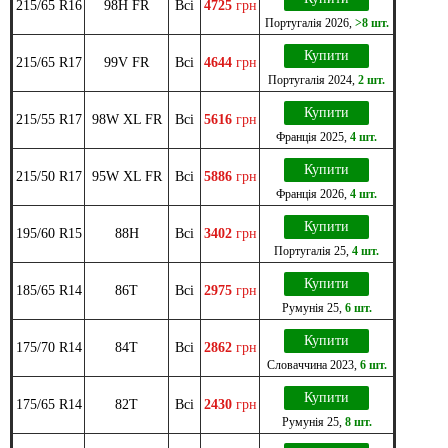
215/65 R16
98H FR
Всі
4725
грн
Португалія
2026
,
>8 шт.
Купити
215/65 R17
99V FR
Всі
4644
грн
Португалія
2024
,
2 шт.
Купити
215/55 R17
98W XL FR
Всі
5616
грн
Франція
2025
,
4 шт.
Купити
215/50 R17
95W XL FR
Всі
5886
грн
Франція
2026
,
4 шт.
Купити
195/60 R15
88H
Всі
3402
грн
Португалія
25
,
4 шт.
Купити
185/65 R14
86T
Всі
2975
грн
Румунія
25
,
6 шт.
Купити
175/70 R14
84T
Всі
2862
грн
Словаччина
2023
,
6 шт.
Купити
175/65 R14
82T
Всі
2430
грн
Румунія
25
,
8 шт.