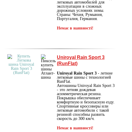
легковых автомобилей для
эксплуатации в сложных
дорожных условиях зимы.
Страны: Чехия, Румыния,
Португалия, Германия.
Немає в наявності!
Uniroyal Rain Sport 3
(RunFlat)
Uniroyal Rain Sport 3
- летние
легковые шины с технологией
RunFlat.
Автошины Uniroyal Rain Sport 3
- это летняя дождевая
асимметрическая резина.
Покрышка обеспечивает
комфортную и безопасную езду.
Спортивные кроссоверы или
легковые автомобили с такой
резиной способны развить
скорость до 300 км/ч.
Немає в наявності!