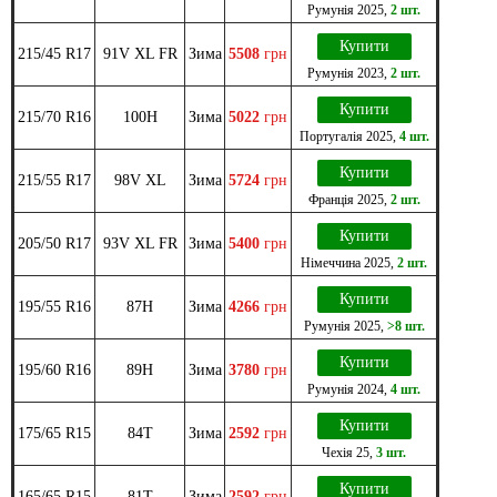
Румунія
2025
,
2 шт.
Купити
215/45 R17
91V XL FR
Зима
5508
грн
Румунія
2023
,
2 шт.
Купити
215/70 R16
100H
Зима
5022
грн
Португалія
2025
,
4 шт.
Купити
215/55 R17
98V XL
Зима
5724
грн
Франція
2025
,
2 шт.
Купити
205/50 R17
93V XL FR
Зима
5400
грн
Німеччина
2025
,
2 шт.
Купити
195/55 R16
87H
Зима
4266
грн
Румунія
2025
,
>8 шт.
Купити
195/60 R16
89H
Зима
3780
грн
Румунія
2024
,
4 шт.
Купити
175/65 R15
84T
Зима
2592
грн
Чехія
25
,
3 шт.
Купити
165/65 R15
81T
Зима
2592
грн