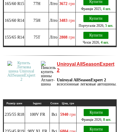
Купити
165/60 R15
77H
Літо
3672
грн
Франція
2025
,
4 шт.
Купити
165/60 R14
75H
Літо
3483
грн
Португалія
2026
,
5 шт.
Купити
155/65 R14
75T
Літо
2808
грн
Чехія
2026
,
4 шт.
Uniroyal AllSeasonExpert
2
Uniroyal AllSeasonExpert 2
всесезонные легковые автошины.
Размір шин
Індекс
Сезон
Ціна, грн
Купити
235/55 R18
100V FR
Всі
5940
грн
Франція
2026
,
8 шт.
Купити
235/45 R19
98Y XL FR
Всі
6804
грн