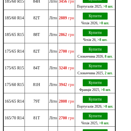
185/60 R15
84H
Літо
3456
грн
Португалія
2025
,
>8 шт.
Купити
185/60 R14
82T
Літо
2889
грн
Чехія
2026
,
>8 шт.
Купити
185/65 R15
88T
Літо
2862
грн
Чехія
26
,
>8 шт.
Купити
175/65 R14
82T
Літо
2700
грн
Словаччина
2026
,
8 шт.
Купити
175/65 R15
84T
Літо
3240
грн
Словаччина
2025
,
2 шт.
Купити
175/60 R15
81H
Літо
3942
грн
Франція
2025
,
>8 шт.
Купити
165/65 R14
79T
Літо
2808
грн
Португалія
2026
,
>8 шт.
Купити
165/70 R14
81T
Літо
2700
грн
Чехія
2025
,
>8 шт.