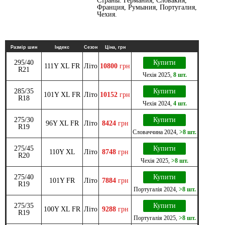
Страны: Германия, Словакия,
Франция, Румыния, Португалия,
Чехия.
Размір шин
Індекс
Сезон
Ціна, грн
295/40
Купити
111Y XL FR
Літо
10800
грн
R21
Чехія
2025
,
8 шт.
285/35
Купити
101Y XL FR
Літо
10152
грн
R18
Чехія
2024
,
4 шт.
275/30
Купити
96Y XL FR
Літо
8424
грн
R19
Словаччина
2024
,
>8 шт.
275/45
Купити
110Y XL
Літо
8748
грн
R20
Чехія
2025
,
>8 шт.
275/40
Купити
101Y FR
Літо
7884
грн
R19
Португалія
2024
,
>8 шт.
275/35
Купити
100Y XL FR
Літо
9288
грн
R19
Португалія
2025
,
>8 шт.