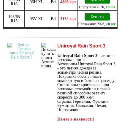
96H XL
Всі
4806
грн
R16
Португалія
2026
,
>8 шт.
195/65
Купити
95V XL
Всі
3132
грн
R15
Словаччина
2026
,
>8 шт.
Uniroyal Rain Sport 3
Uniroyal Rain Sport 3
- летние
легковые шины.
Автошины Uniroyal Rain Sport 3
- это летняя дождевая
асимметрическая резина.
Покрышка обеспечивает
комфортную и безопасную езду.
Спортивные кроссоверы или
легковые автомобили с такой
резиной способны развить
скорость до 300 км/ч.
Страны: Германия, Франция,
Румыния, Словакия, Чехия,
Португалия.
Немає в наявності!