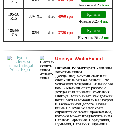
85H
Літо
4347
грн
R15
Німеччина
2025
,
6 шт.
195/50
Купити
88V XL
Літо
4968
грн
R16
Франція
2025
,
4 шт.
185/55
Купити
82H
Літо
3726
грн
R15
Німеччина
26
,
>8 шт.
Uniroyal WinterExpert
Uniroyal WinterExpert
- зимние
легковые шины.
Дождь, лед, мокрый снег или
снег - зима бывает разной. Это
усложняет вождение. Имея более
чем 50-летний опыт работы с
дождевыми шинами, компания
Uniroyal точно знает, как должен
вести себя автомобиль на мокрой
и заснеженной дороге. Новая
шина Uniroyal WinterExpert
справится со всеми проблемами,
которые может предложить зима.
Страны: Германия, Португалия,
Румыния, Словакия, Франция.