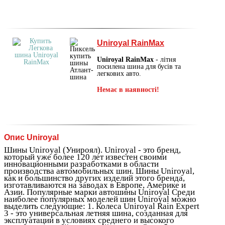
Uniroyal RainMax
Uniroyal RainMax
- літня
посилена шина для бусів та
легкових авто.
Немає в наявності!
Опис Uniroyal
Шины Uniroyal (Унироял). Uniroyal - это бренд,
который уже более 120 лет известен своими
инновационными разработками в области
производства автомобильных шин. Шины Uniroyal,
как и большинство других изделий этого бренда,
изготавливаются на заводах в Европе, Америке и
Азии. Популярные марки автошины Uniroyal Среди
наиболее популярных моделей шин Uniroyal можно
выделить следующие: 1. Колеса Uniroyal Rain Expert
3 - это универсальная летняя шина, созданная для
эксплуатации в условиях среднего и высокого