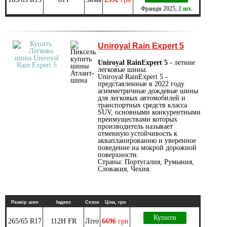
Франція
2025
,
2 шт.
Uniroyal Rain Expert 5
Uniroyal RainExpert 5
- летние
легковые шины.
Uniroyal RainExpert 5 -
представленные в 2022 году
асимметричные дождевые шины
для легковых автомобилей и
транспортных средств класса
SUV, основными конкурентными
преимуществами которых
производитель называет
отменную устойчивость к
аквапланированию и уверенное
поведение на мокрой дорожной
поверхности.
Страны: Португалия, Румыния,
Словакия, Чехия.
Размір шин
Індекс
Сезон
Ціна, грн
Купити
265/65 R17
112H FR
Літо
6696
грн