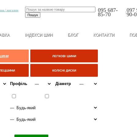
095 687-
097 
|
85-70
90-0
АВКА
ІНДЕКСИ ШИН
БЛОГ
КОНТАКТИ
ПО
 ШИНИ
ЛЕГКОВІ ШИНИ
СПЕЦШИНИ
КОЛІСНІ ДИСКИ
Профіль
Діаметр
ІТО
ВСЕСЕЗОННІ
ЗИМА