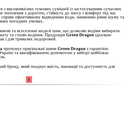
я з високоякісних гумових сумішей із застосуванням сучасних
 зчеплення з дорогою, стійкість до зносу і комфорт під час
а сприяє ефективному відведенню води, зниженню рівня шуму та
зних погодних умовах.
имові та всесезонні моделі шин, що дозволяє водіям вибирати
імату та стилю водіння. Продукція
Green Dragon
ідеально
так і для тривалих подорожей.
ua
пропонує оригінальні шини
Green Dragon
з гарантією
країні та кваліфікованою допомогою у виборі найбільш
ль.
й бренд, який поєднує якість, інновації та доступність для
1