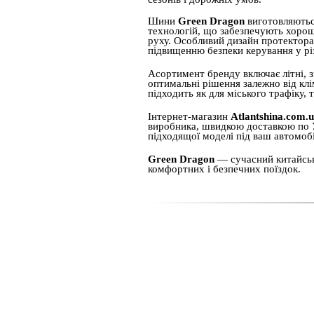
Шини
Green Dragon
виготовляютьс
технологій, що забезпечують хороше
руху. Особливий дизайн протектор
підвищенню безпеки керування у рі
Асортимент бренду включає літні, з
оптимальні рішення залежно від кл
підходить як для міського трафіку, 
Інтернет-магазин
Atlantshina.com.
виробника, швидкою доставкою по У
підходящої моделі під ваш автомобі
Green Dragon
— сучасний китайськи
комфортних і безпечних поїздок.