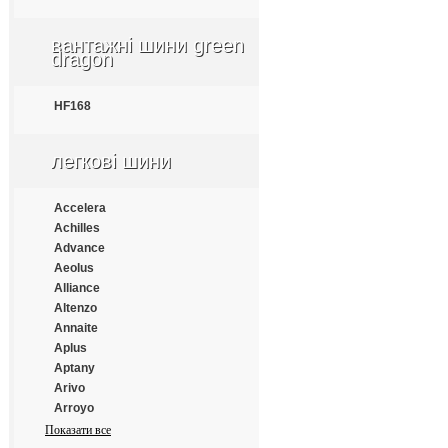
Apollo
Aptany
вантажні шини green
Armforce
dragon
Armstrong
Atlander
HF168
Aufine
Austone
Autogrip
легкові шини
Barum
Benton
Accelera
Bestrich
Achilles
BFGoodrich
Advance
Blacklion
Aeolus
Bontyre
Alliance
Boto
Altenzo
Bridgestone
Annaite
Cachland
Aplus
Carleo
Aptany
Changfeng
Arivo
Comforser
Arroyo
Compasal
Atlander
Показати все
Constancy