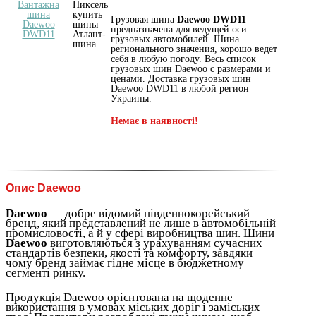
Грузовая шина
Daewoo DWD11
предназначена для ведущей оси
грузовых автомобилей. Шина
регионального значения, хорошо ведет
себя в любую погоду. Весь список
грузовых шин Daewoo с размерами и
ценами. Доставка грузовых шин
Daewoo DWD11 в любой регион
Украины.
Немає в наявності!
Опис Daewoo
Daewoo
— добре відомий південнокорейський
бренд, який представлений не лише в автомобільній
промисловості, а й у сфері виробництва шин. Шини
Daewoo
виготовляються з урахуванням сучасних
стандартів безпеки, якості та комфорту, завдяки
чому бренд займає гідне місце в бюджетному
сегменті ринку.
Продукція Daewoo орієнтована на щоденне
використання в умовах міських доріг і заміських