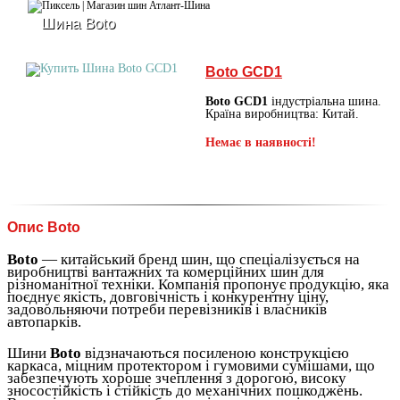
Шина Boto
Boto GCD1
Boto GCD1
індустріальна шина.
Країна виробництва: Китай.
Немає в наявності!
Опис Boto
Boto
— китайський бренд шин, що спеціалізується на
виробництві вантажних та комерційних шин для
різноманітної техніки. Компанія пропонує продукцію, яка
поєднує якість, довговічність і конкурентну ціну,
задовольняючи потреби перевізників і власників
автопарків.
Шини
Boto
відзначаються посиленою конструкцією
каркаса, міцним протектором і гумовими сумішами, що
забезпечують хороше зчеплення з дорогою, високу
зносостійкість і стійкість до механічних пошкоджень.