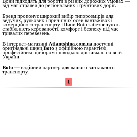
Вони підходять для роботи в різних дорожніх умовах —
від магістралей до регіональних і ґрунтових доріг.
Бренд пропонує широкий вибір типорозмірів для
ведучих, рульових і причіпних осей вантажівок і
комерційного транспорту. Шини Boto забезпечують
стабільність керованості, комфорт і безпеку під час
тривалих перевезень.
В інтернет-магазині
Atlantshina.com.ua
доступні
оригінальні шини
Boto
з офіційною гарантією,
професійним підбором і швидкою доставкою по всій
Україні.
Boto
— надійний партнер для вашого вантажного
транспорту.
1