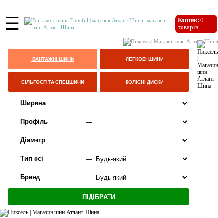
☰
Кошик:
0
товарів
ВАНТАЖНІ ШИНИ
ЛЕГКОВІ ШИНИ
СІЛЬГОСП ТА СПЕЦШИНИ
КОЛІСНІ ДИСКИ
Ширина
Профіль
Діаметр
Тип осі
Бренд