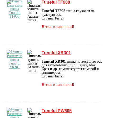
Tuneful TF908
Tuneful TF908
шина грузовая на
рулевую ось.
Страна: Китай.
Немає в наявності!
Tuneful XR301
Tuneful XR301
шина на ведущую ось
для автомобилей Зил, Камаз, Маз,
Краз и др. комплектуется камерой и
флиппером.
Страна: Китай.
Немає в наявності!
Tuneful PW605