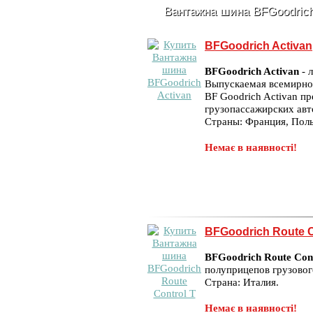
Вантажна шина BFGoodric
BFGoodrich Activan
BFGoodrich Activan
- 
Выпускаемая всемирно
BF Goodrich Activan п
грузопассажирских ав
Страны: Франция, Пол
Немає в наявності!
BFGoodrich Route C
BFGoodrich Route Con
полуприцепов грузовог
Страна: Италия.
Немає в наявності!