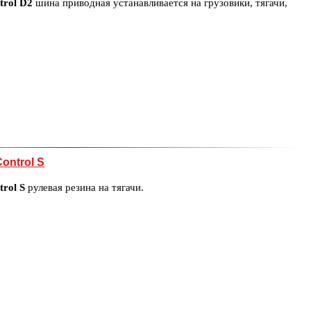
trol D2
шина приводная устанавливается на грузовики, тягачи,
ontrol S
rol S
рулевая резина на тягачи.