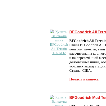
BFGoodrich All Terr
BFGoodrich All Terrai
Шины BFGoodrich All T
центром тяжести, вып
рассчитаны на круглог
и на пересечённой мес
долговечные шины, об
условиях эксплуатации
Страна: США.
Немає в наявності!
BFGoodrich Mud Te