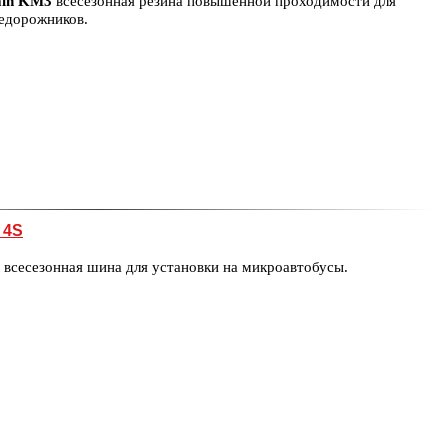
ain KM3
всесезонная резина повышенной проходимости для
едорожников.
 4S
всесезонная шина для установки на микроавтобусы.