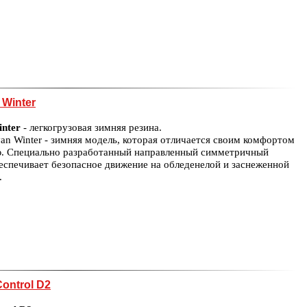
 Winter
inter
- легкогрузовая зимняя резина.
an Winter - зимняя модель, которая отличается своим комфортом
ю. Специально разработанный направленный симметричный
еспечивает безопасное движение на обледенелой и заснеженной
.
ontrol D2