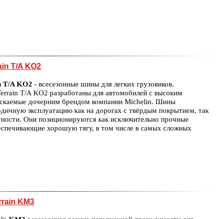
ain T/A KO2
n T/A KO2
- всесезонные шины для легких грузовиков.
errain T/A KO2 разработаны для автомобилей с высоким
ускаемые дочерним брендом компании Michelin. Шины
одичную эксплуатацию как на дорогах с твёрдым покрытием, так
тности. Они позиционируются как исключительно прочные
еспечивающие хорошую тягу, в том числе в самых сложных
.
rrain KM3