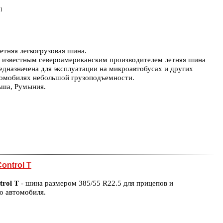
h
летняя легкогрузовая шина.
 известным североамериканским производителем летняя шина
редназначена для эксплуатации на микроавтобусах и других
томобилях небольшой грузоподъемности.
ьша, Румыния.
ontrol T
trol T
- шина размером 385/55 R22.5 для прицепов и
о автомобиля.