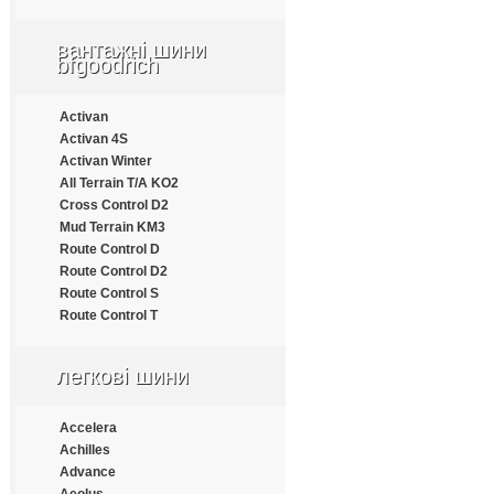
Apollo
Aptany
вантажні шини
Armforce
bfgoodrich
Armstrong
Atlander
Activan
Aufine
Activan 4S
Austone
Activan Winter
Autogrip
All Terrain T/A KO2
Barum
Cross Control D2
Benton
Mud Terrain KM3
Bestrich
Route Control D
BFGoodrich
Route Control D2
Blacklion
Route Control S
Bontyre
Route Control T
Boto
Bridgestone
Cachland
легкові шини
Carleo
Changfeng
Accelera
Comforser
Achilles
Compasal
Advance
Constancy