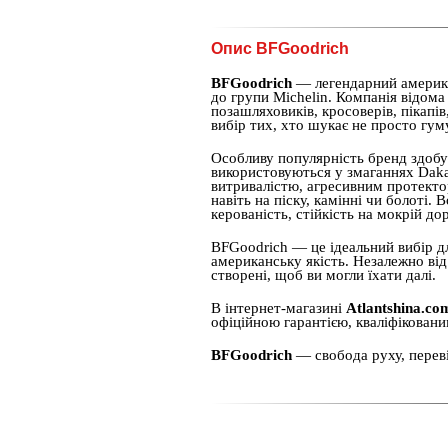
Опис BFGoodrich
BFGoodrich
— легендарний америка
до групи Michelin. Компанія відома
позашляховиків, кросоверів, пікапі
вибір тих, хто шукає не просто гум
Особливу популярність бренд здобу
використовуються у змаганнях Daka
витривалістю, агресивним протекто
навіть на піску, камінні чи болоті.
керованість, стійкість на мокрій д
BFGoodrich — це ідеальний вибір дл
американську якість. Незалежно від
створені, щоб ви могли їхати далі.
В інтернет-магазині
Atlantshina.co
офіційною гарантією, кваліфіковани
BFGoodrich
— свобода руху, перев