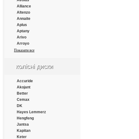
Aeolus
Continental
Alliance
Cooper
Altenzo
Cooper Chengshan
Annaite
Cossack
Aplus
Cratos
Aptany
CrossWind
Arivo
Daewoo
Arroyo
Dayton
Atlander
Показати все
Debica
Atlas
Deestone
Atturo
Diamondback
колісні диски
Austone
Distance
Autogrip
Double Coin
Bars
Accuride
Double Happiness
Barum
Akojant
Double Road
BFGoodrich
Better
Doublestar
Blacklion
Cemax
Doupro
Bridgestone
DK
Drivemaster
Cachland
Hayes Lemmerz
Dunlop
Chengshan
Hengfeng
Duraturn
Comforser
Jantsa
Durun
Compasal
Kapitan
Eced
Continental
Keter
Ecovision