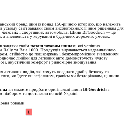
нський бренд шин із понад 150-річною історією, що належить
 в усьому світі завдяки своїм високотехнологічним рішенням для
в, легкових і спортивних автомобілів. Шини BFGoodrich — це
у, а впевненість у керуванні в будь-яких дорожніх умовах.
в завдяки своїм
позашляховим шинам
, які успішно
r Rally та Baja 1000. Продукція відзначається надзвичайною
ром, стійкістю до пошкоджень і безкомпромісним зчепленням
 Водночас лінійки для легкових авто демонструють чудову
орозі, акустичний комфорт і рівномірне зношування.
я активних водіїв, які хочуть поєднати драйв, безпеку та
 того, чи їдете ви асфальтом, гравієм чи бездоріжжям, ці шини
m.ua
ви можете придбати оригінальні шини
BFGoodrich
з
м підбором та доставкою по всій Україні.
ірена роками.
1