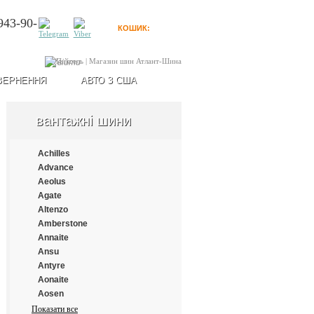
943-90-
КОШИК:
0
товарів
Увійти
ВЕРНЕННЯ
АВТО З США
вантажні шини
Achilles
Advance
Aeolus
Agate
Altenzo
Amberstone
Annaite
Ansu
Antyre
Aonaite
Aosen
Aplus
Показати все