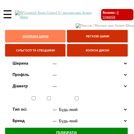
☰
Кошик:
0
товарів
ВАНТАЖНІ ШИНИ
ЛЕГКОВІ ШИНИ
СІЛЬГОСП ТА СПЕЦШИНИ
КОЛІСНІ ДИСКИ
Ширина
Профіль
Діаметр
Сезон
ЛІТО
ВСЕСЕЗОННІ
ЗИМА
Тип осі
Бренд