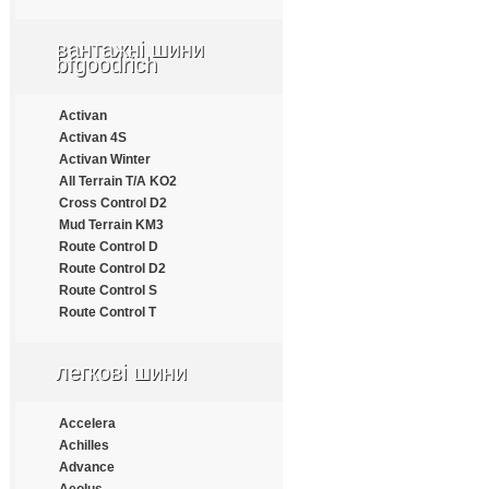
Apollo
Aptany
вантажні шини
Armforce
bfgoodrich
Armstrong
Atlander
Activan
Aufine
Activan 4S
Austone
Activan Winter
Autogrip
All Terrain T/A KO2
Barum
Cross Control D2
Benton
Mud Terrain KM3
Bestrich
Route Control D
BFGoodrich
Route Control D2
Blacklion
Route Control S
Bontyre
Route Control T
Boto
Bridgestone
Cachland
легкові шини
Carleo
Changfeng
Accelera
Comforser
Achilles
Compasal
Advance
Constancy