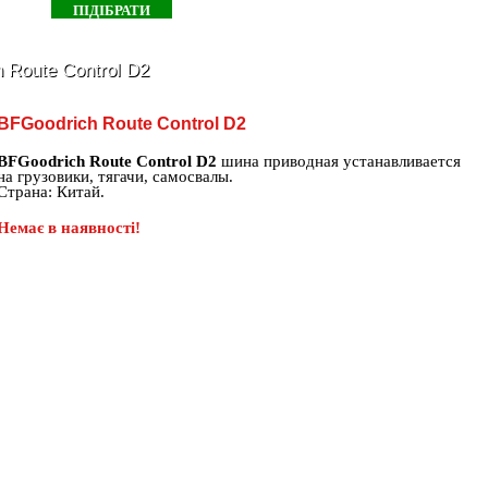
 Route Control D2
BFGoodrich Route Control D2
BFGoodrich Route Control D2
шина приводная устанавливается
на грузовики, тягачи, самосвалы.
Страна: Китай.
Немає в наявності!