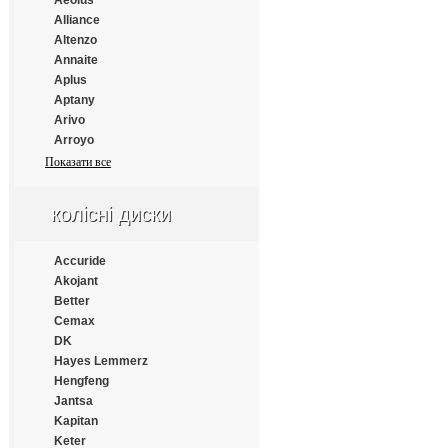
Aeolus
Continental
Alliance
Cooper
Altenzo
Cooper Chengshan
Annaite
Cossack
Aplus
Cratos
Aptany
CrossWind
Arivo
Daewoo
Arroyo
Dayton
Atlander
Показати все
Debica
Atlas
Deestone
Atturo
Diamondback
колісні диски
Austone
Distance
Autogrip
Double Coin
Bars
Accuride
Double Happiness
Barum
Akojant
Double Road
BFGoodrich
Better
Doublestar
Blacklion
Cemax
Doupro
Bridgestone
DK
Drivemaster
Cachland
Hayes Lemmerz
Dunlop
Chengshan
Hengfeng
Duraturn
Comforser
Jantsa
Durun
Compasal
Kapitan
Eced
Continental
Keter
Ecovision