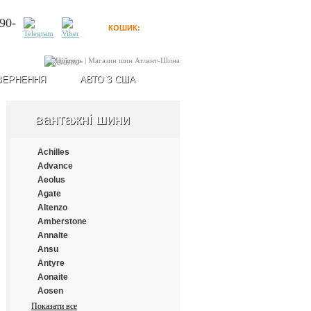
90-
КОШИК:
0
товарів
Увійти
ВЕРНЕННЯ
АВТО З США
вантажні шини
Achilles
Advance
Aeolus
Agate
Altenzo
Amberstone
Annaite
Ansu
Antyre
Aonaite
Aosen
Aplus
Показати все