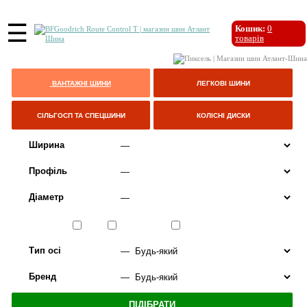
☰
Кошик:
0
товарів
ВАНТАЖНІ ШИНИ
ЛЕГКОВІ ШИНИ
СІЛЬГОСП ТА СПЕЦШИНИ
КОЛІСНІ ДИСКИ
Ширина
Профіль
Діаметр
Сезон
ЛІТО
ВСЕСЕЗОННІ
ЗИМА
Тип осі
Бренд