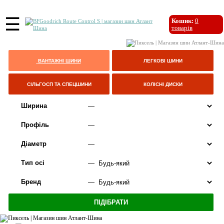
☰
Кошик:
0
товарів
ВАНТАЖНІ ШИНИ
ЛЕГКОВІ ШИНИ
СІЛЬГОСП ТА СПЕЦШИНИ
КОЛІСНІ ДИСКИ
Ширина
Профіль
Діаметр
Тип осі
Бренд