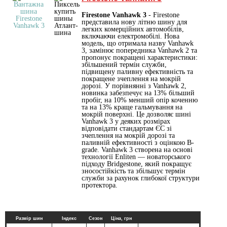
Firestone Vanhawk 3
- Firestone
представила нову літню шину для
легких комерційних автомобілів,
включаючи електромобілі. Нова
модель, що отримала назву Vanhawk
3, замінює попередника Vanhawk 2 та
пропонує покращені характеристики:
збільшений термін служби,
підвищену паливну ефективність та
покращене зчеплення на мокрій
дорозі. У порівнянні з Vanhawk 2,
новинка забезпечує на 13% більший
пробіг, на 10% менший опір коченню
та на 13% краще гальмування на
мокрій поверхні. Це дозволяє шині
Vanhawk 3 у деяких розмірах
відповідати стандартам ЄС зі
зчеплення на мокрій дорозі та
паливній ефективності з оцінкою B-
grade. Vanhawk 3 створена на основі
технології Enliten — новаторського
підходу Bridgestone, який покращує
зносостійкість та збільшує термін
служби за рахунок глибокої структури
протектора.
Размір шин
Індекс
Сезон
Ціна, грн