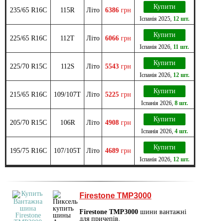
Купити
235/65 R16C
115R
Літо
6386
грн
Іспанія
2025
,
12 шт.
Купити
225/65 R16C
112T
Літо
6066
грн
Іспанія
2026
,
11 шт.
Купити
225/70 R15C
112S
Літо
5543
грн
Іспанія
2026
,
12 шт.
Купити
215/65 R16C
109/107T
Літо
5225
грн
Іспанія
2026
,
8 шт.
Купити
205/70 R15C
106R
Літо
4908
грн
Іспанія
2026
,
4 шт.
Купити
195/75 R16C
107/105T
Літо
4689
грн
Іспанія
2026
,
12 шт.
Firestone TMP3000
Firestone TMP3000
шини вантажні
для причепів.