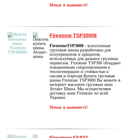
Немає в наявності!
Firestone TSP3000II
FirestoneTSP3000
- всесезонные
грузовые шины разработаны для
полуприцепов и прицепов,
используемых для дальних грузовых
перевозок. Firestone TSP300 обладают
повышенным сопротивлением к
теплогенерации и стойкостью к
сколам и порезам.Купить грузовые
шины Firestone TSP3000 Вы можете в
интернет магазине грузовых шин
Атлант Шина. Мы осуществляем
доставку шин Firestone по всей
Украине.
Немає в наявності!
Firestone FS833