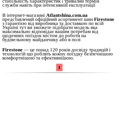
стабільність характеристик і тривалий термін
служби навіть при інтенсивній експлуатації
В інтернет-магазині
Atlantshina.com.ua
представлений офіційний асортимент шин
Firestone
з гарантією від виробника та доставкою по всій
Україні тут ви зможете підібрати модель яка
максимально відповідає вашим потребам від
щоденних поїздок містом до роботи на
будівельному майданчику або в полі
Firestone
— це понад 120 років досвіду традицій і
технологій що роблять кожну поїздку безпечнішою
комфортнішою та ефективнішою.
1