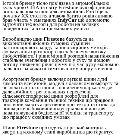
Історія бренду тісно пов’язана з автомобільною
культурою США та світу Firestone був офіційним
постачальником шин для автомобілів Ford ще на
початку ХХ століття а також багато років активно
брав участь у змаганнях
IndyCar
що допомогло
відточити технології для роботи на великих
швидкостях та в екстремальних умовах
Виробництво шин
Firestone
базується на
використанні якісних гумових сумішей
багатошарового корду та інноваційних методів
формування протектора що забезпечує високу
зносостійкість і рівномірний розподіл навантаження
стабільне зчеплення з дорогою у суху та дощову
погоду зниження рівня шуму під час руху економію
пального завдяки оптимізованому опору коченню
Асортимент бренду включає легкові шини літні
зимові та всесезонні моделі з балансом комфорту та
безпеки вантажні шини з посиленим каркасом для
далекобійних і регіональних перевезень
сільськогосподарські шини розроблені для
тракторів комбайнів та іншої техніки що працює в
полі вони мають агресивний протектор та стійкі до
пошкоджень боковини індустріальні шини для
навантажувачів будівельної техніки та транспорту
що працює у складних умовах
Шини
Firestone
проходять жорсткий контроль
якості на кожному етапі виробництва що гарантує