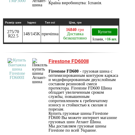
Країна виробництва: Іспанія.
Размір шин
Індекс
Тип осі
Ціна, грн
16840
грн
275/70
Купити
148/145K
причіпна
Доставка
R22.5
безкоштовно
Іспанія
,
>16 шт.
Firestone FD600II
Firestone FD600
- грузовая шина с
оптимизированным контуром каркаса
и модифицированным двухслойным
составом резиновой смеси
протектора. Firestone FD600 Шина
обладает увеличенным сроком
службы, повышенным
сопротивлением к гребенчатому
износу и стойкостью к сколам и
порезам.
Купить грузовые шины Firestone
FD600 Вы можете интернет магазине
грузовых шин Атлант Шина.
Мы доставляем грузовые шины
Firestone по всей Украине.