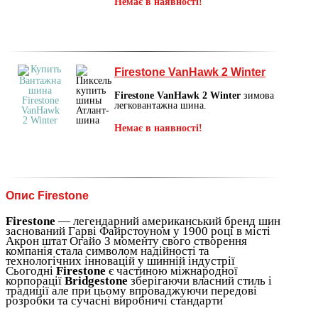
Немає в наявності!
Firestone VanHawk 2 Winter
Firestone VanHawk 2 Winter
зимова
легковантажна шина.
Немає в наявності!
Опис Firestone
Firestone
— легендарний американський бренд шин
заснований Гарві Файрстоуном у 1900 році в місті
Акрон штат Огайо З моменту свого створення
компанія стала символом надійності та
технологічних інновацій у шинній індустрії
Сьогодні
Firestone
є частиною міжнародної
корпорації
Bridgestone
зберігаючи власний стиль і
традиції але при цьому впроваджуючи передові
розробки та сучасні виробничі стандарти