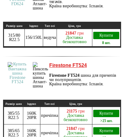
тягачів.
Країна виробництва: Іспанія.
Размір шин
Індекс
Тип осі
Ціна, грн
21847
грн
315/80
Купити
156/150L
ведуча
Доставка
R22.5
безкоштовно
8 шт.
Firestone FT524
Firestone FT524
шина для причепів
чи полуприцепів.
Країна виробництва: Іспанія.
Размір шин
Індекс
Тип осі
Ціна, грн
21175
грн
385/55
160K
Купити
причіпна
Доставка
R22.5
20PR
безкоштовно
>25 шт.
21847
грн
385/65
160K
Купити
причіпна
Доставка
R22.5
20PR