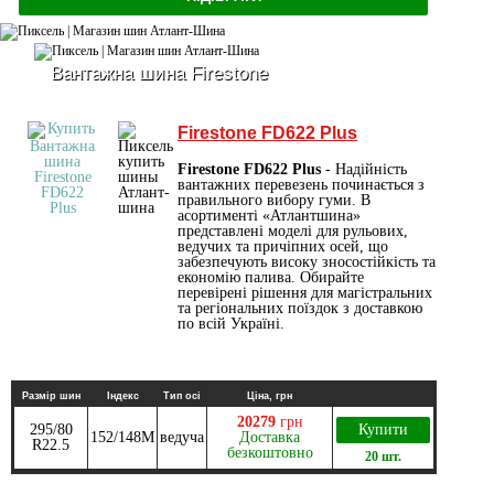
Вантажна шина Firestone
Firestone FD622 Plus
Firestone FD622 Plus
- Надійність
вантажних перевезень починається з
правильного вибору гуми. В
асортименті «Атлантшина»
представлені моделі для рульових,
ведучих та причіпних осей, що
забезпечують високу зносостійкість та
економію палива. Обирайте
перевірені рішення для магістральних
та регіональних поїздок з доставкою
по всій Україні.
Размір шин
Індекс
Тип осі
Ціна, грн
20279
грн
295/80
Купити
152/148M
ведуча
Доставка
R22.5
безкоштовно
20 шт.