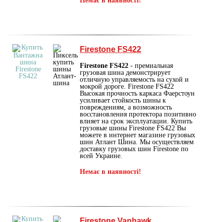
Немає в наявності!
Firestone FS422
Firestone FS422
- премиальная
грузовая шина демонстрирует
отличную управляемость на сухой и
мокрой дороге. Firestone FS422
Высокая прочность каркаcа Фаерстоун
усиливает стойкость шины к
повреждениям, а возможность
восстановления протектора позитивно
влияет на срок эксплуатации. Купить
грузовые шины Firestone FS422 Вы
можете в интернет магазине грузовых
шин Атлант Шина. Мы осуществляем
доставку грузовых шин Firestone по
всей Украине.
Немає в наявності!
Firestone Vanhawk