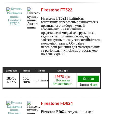
Firestone FT522
Firestone FT522
Надійність
вантажних перевезень починається з
правильного вибору гуми. В
асортименті «Атлантшина»
представлені моделі для рульових,
ведучих та причіпних осей, що
забезпечують високу зносостійкість та
економію палива. Обирайте
перевірені рішення для магістральних
та регіональних поїздок з доставкою
по всій Україні.
Размір шин
Індекс
Тип осі
Ціна, грн
19678
грн
385/65
160J
Купити
причіпна
Доставка
R22.5
20PR
безкоштовно
Іспанія
,
6 шт.
Firestone FD624
Firestone FD624
ведуча шина для