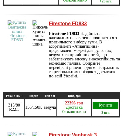
безкоштовно
>25 шт.
Firestone FD833
Firestone FD833
Надійність
вантажних перевезень починається з
правильного вибору гуми. В
асортименті «Атлантшина»
представлені моделі для рульових,
ведучих та причіпних осей, що
забезпечують високу зносостійкість та
економію палива. Обирайте
перевірені рішення для магістральних
та регіональних поїздок з доставкою
по всій Україні.
Размір шин
Індекс
Тип осі
Ціна, грн
22396
грн
315/80
Купити
156/150K
ведуча
Доставка
R22.5
безкоштовно
2 шт.
Firestone Vanhawk 3