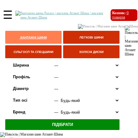
☰
Кошик:
0
товарів
ВАНТАЖНІ ШИНИ
ЛЕГКОВІ ШИНИ
СІЛЬГОСП ТА СПЕЦШИНИ
КОЛІСНІ ДИСКИ
Ширина
Профіль
Діаметр
Тип осі
Бренд