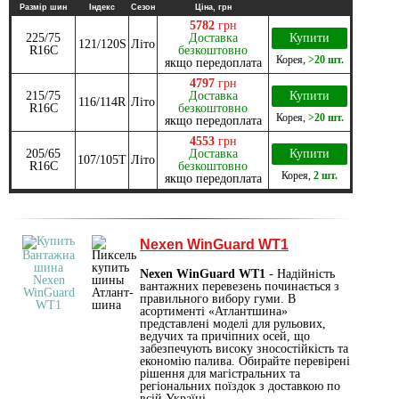
Размір шин
Індекс
Сезон
Ціна, грн
5782
грн
225/75
Доставка
Купити
121/120S
Літо
R16C
безкоштовно
Корея
,
>20 шт.
якщо передоплата
4797
грн
215/75
Доставка
Купити
116/114R
Літо
R16C
безкоштовно
Корея
,
>20 шт.
якщо передоплата
4553
грн
205/65
Доставка
Купити
107/105T
Літо
R16C
безкоштовно
Корея
,
2 шт.
якщо передоплата
Nexen WinGuard WT1
Nexen WinGuard WT1
- Надійність
вантажних перевезень починається з
правильного вибору гуми. В
асортименті «Атлантшина»
представлені моделі для рульових,
ведучих та причіпних осей, що
забезпечують високу зносостійкість та
економію палива. Обирайте перевірені
рішення для магістральних та
регіональних поїздок з доставкою по
всій Україні.