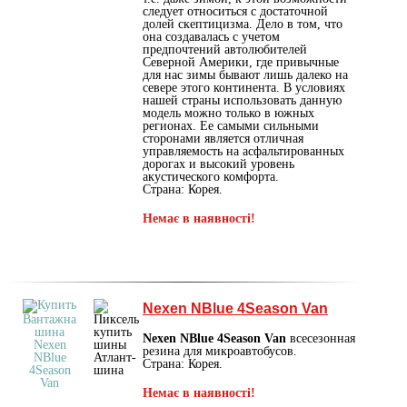
следует относиться с достаточной
долей скептицизма. Дело в том, что
она создавалась с учетом
предпочтений автолюбителей
Северной Америки, где привычные
для нас зимы бывают лишь далеко на
севере этого континента. В условиях
нашей страны использовать данную
модель можно только в южных
регионах. Ее самыми сильными
сторонами является отличная
управляемость на асфальтированных
дорогах и высокий уровень
акустического комфорта.
Страна: Корея.
Немає в наявності!
Nexen NBlue 4Season Van
Nexen NBlue 4Season Van
всесезонная
резина для микроавтобусов.
Страна: Корея.
Немає в наявності!