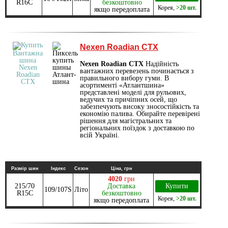
R16C
безкоштовно
Корея
,
>20 шт.
якщо передоплата
Nexen Roadian CTX
Nexen Roadian CTX
Надійність
вантажних перевезень починається з
правильного вибору гуми. В
асортименті «Атлантшина»
представлені моделі для рульових,
ведучих та причіпних осей, що
забезпечують високу зносостійкість та
економію палива. Обирайте перевірені
рішення для магістральних та
регіональних поїздок з доставкою по
всій Україні.
Размір шин
Індекс
Сезон
Ціна, грн
4020
грн
215/70
Доставка
Купити
109/107S
Літо
R15C
безкоштовно
Корея
,
>20 шт.
якщо передоплата