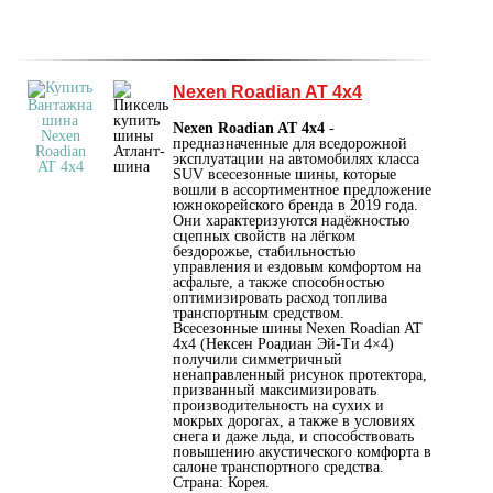
Nexen Roadian AT 4x4
Nexen Roadian AT 4x4
-
предназначенные для вседорожной
эксплуатации на автомобилях класса
SUV всесезонные шины, которые
вошли в ассортиментное предложение
южнокорейского бренда в 2019 года.
Они характеризуются надёжностью
сцепных свойств на лёгком
бездорожье, стабильностью
управления и ездовым комфортом на
асфальте, а также способностью
оптимизировать расход топлива
транспортным средством.
Всесезонные шины Nexen Roadian AT
4x4 (Нексен Роадиан Эй-Ти 4×4)
получили симметричный
ненаправленный рисунок протектора,
призванный максимизировать
производительность на сухих и
мокрых дорогах, а также в условиях
снега и даже льда, и способствовать
повышению акустического комфорта в
салоне транспортного средства.
Страна: Корея.