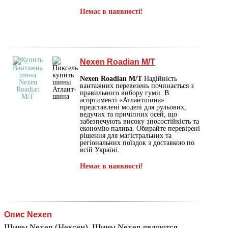
Немає в наявності!
Nexen Roadian M/T
Nexen Roadian M/T
Надійність
вантажних перевезень починається з
правильного вибору гуми. В
асортименті «Атлантшина»
представлені моделі для рульових,
ведучих та причіпних осей, що
забезпечують високу зносостійкість та
економію палива. Обирайте перевірені
рішення для магістральних та
регіональних поїздок з доставкою по
всій Україні.
Немає в наявності!
Опис Nexen
Шины Nexen (Нексен). Шины Nexen являются