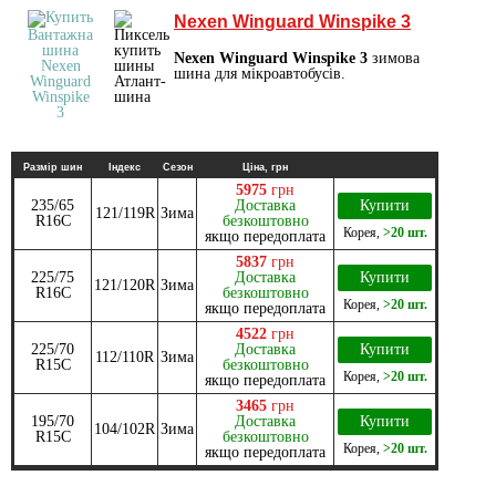
Nexen Winguard Winspike 3
Nexen Winguard Winspike 3
зимова
шина для мікроавтобусів.
Размір шин
Індекс
Сезон
Ціна, грн
5975
грн
235/65
Доставка
Купити
121/119R
Зима
R16C
безкоштовно
Корея
,
>20 шт.
якщо передоплата
5837
грн
225/75
Доставка
Купити
121/120R
Зима
R16C
безкоштовно
Корея
,
>20 шт.
якщо передоплата
4522
грн
225/70
Доставка
Купити
112/110R
Зима
R15C
безкоштовно
Корея
,
>20 шт.
якщо передоплата
3465
грн
195/70
Доставка
Купити
104/102R
Зима
R15C
безкоштовно
Корея
,
>20 шт.
якщо передоплата