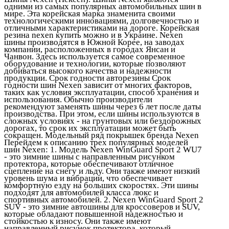
одними из самых популярных автомобильных шин в
мире. Эта корейская марка знаменита своими
технологическими инновациями, долговечностью и
отличными характеристиками на дороге. Корейская
резина nexen купить можно и в Украине. Nexen
шины производятся в Южной Корее, на заводах
компании, расположенных в городах Янсан и
Чанвон. Здесь используется самое современное
оборудование и технологии, которые позволяют
добиваться высокого качества и надежности
продукции. Срок годности авторезины Срок
годности шин Nexen зависит от многих факторов,
таких как условия эксплуатации, способ хранения и
использования. Обычно производители
рекомендуют заменять шины через 6 лет после даты
производства. При этом, если шины используются в
сложных условиях - на грунтовых или бездорожных
дорогах, то срок их эксплуатации может быть
сокращен. Модельный ряд покрышек бренда Nexen
Перейдем к описанию трех популярных моделей
шин Nexen: 1. Модель Nexen WinGuard Sport 2 WU7
- это зимние шины с направленным рисунком
протектора, которые обеспечивают отличное
сцепление на снегу и льду. Они также имеют низкий
уровень шума и вибрации, что обеспечивает
комфортную езду на больших скоростях. Эти шины
подходят для автомобилей класса люкс и
спортивных автомобилей. 2. Nexen WinGuard Sport 2
SUV - это зимние автошины для кроссоверов и SUV,
которые обладают повышенной надежностью и
стойкостью к износу. Они также имеют
направленный рисунок протектора, который