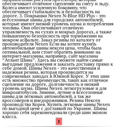
обеспечивает отличное сцепление на снегу и льду.
Колеса имеют усиленную боковину, что
обеспечивает стабильность и безопасность на
дороге. 3. Покрышки Nexen N-Blue HD Plus - это
всесезонные шины для городских автомобилей,
которые имеют низкий уровень шума и потребления
топлива. Они обеспечивают отличную
управляемость на сухих и мокрых дорогах, а также
повышенную безопасность при торможении на
мокром асфальте. Заказ резины по каталогу от
производителя Nexen Если вы хотите купить
автомобильные шины нексен цена, чтобы была
оптимальной, вам стоит обратить внимание на
интернет-магазины, например, сайт магазина
“Атлант Шина”. Здесь вы сможете найти самые
выгодные предложения и заказать доставку прямо к
себе домой. Шины Nexen - это качественная и
надежная резина, которая производится на
современных заводах в Южной Корее. У этих шин
есть множество преимуществ, таких как отличное
сцепление на дороге, долговечность и низкий
уровень шума. Шины Nexen легкогрузовые и для
микроавтобусов. Зимние, летние и всесезонные
шины для легковых автомобилей, а так же
кроссоверов и внедорожников. Резина Нексен
производства Корея. Купить легковые шины Nexen
по выгодной цене с доставкой по Украине. Шины
хорошо себя зарекомендовали среди шин эконом
класса.
1