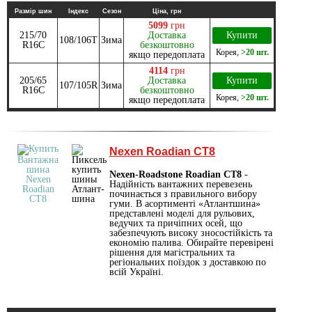
Размір шин
Індекс
Сезон
Ціна, грн
5099
грн
215/70
Доставка
Купити
108/106T
Зима
R16C
безкоштовно
Корея
,
>20 шт.
якщо передоплата
4114
грн
205/65
Доставка
Купити
107/105R
Зима
R16C
безкоштовно
Корея
,
>20 шт.
якщо передоплата
Nexen Roadian CT8
Nexen-Roadstone Roadian CT8
-
Надійність вантажних перевезень
починається з правильного вибору
гуми. В асортименті «Атлантшина»
представлені моделі для рульових,
ведучих та причіпних осей, що
забезпечують високу зносостійкість та
економію палива. Обирайте перевірені
рішення для магістральних та
регіональних поїздок з доставкою по
всій Україні.