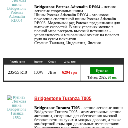
Bridgestone Potenza Adrenalin RE004
- летние
легковые спортивные шины.
Шины Potenza Adrenalin RE004 - это новое
поколение спортивной шины Potenza Adrenalin
RE003. Модельный ряд Potenza предназначен для
высоких скоростей. В этих условиях можно в
полной мере раскрыть высокий потенциал -
управляемость и мгновенный отклик на поворот
руля на сухом покрытии.
Страны: Таиланд, Индонезия, Япония.
Размір шин
Індекс
Сезон
Ціна, грн
Купити
235/55 R18
100W
Літо
6294
грн
Таїланд
2025
,
20 шт.
Bridgestone Turanza T005
Bridgestone Turanza T005
- летние легковые шины.
Bridgestone Turanza T005 - асимметричные летние
автошины, созданные для обеспечения высокой
безопасности на сухих и мокрых дорогах, а также
комфортной езды при длительных путешествиях.
Как настоящие покрышки класса туринг, они