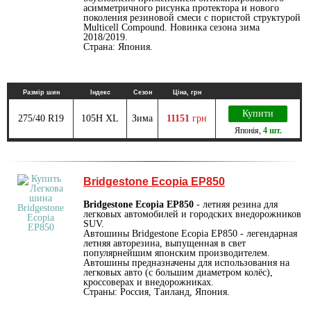
асимметричного рисунка протектора и нового
поколения резиновой смеси с пористой структурой
Multicell Compound. Новинка сезона зима
2018/2019.
Страна: Япония.
Размір шин
Індекс
Сезон
Ціна, грн
Купити
275/40 R19
105H XL
Зима
11151
грн
Японія
,
4 шт.
Bridgestone Ecopia EP850
Bridgestone Ecopia EP850
- летняя резина для
легковых автомобилей и городских внедорожников
SUV.
Автошины Bridgestone Ecopia EP850 - легендарная
летняя авторезина, выпущенная в свет
популярнейшим японским производителем.
Автошины предназначены для использования на
легковых авто (с большим диаметром колёс),
кроссоверах и внедорожниках.
Страны: Россия, Таиланд, Япония.