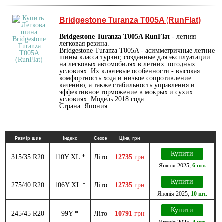
Bridgestone Turanza T005A (RunFlat)
Bridgestone Turanza T005A RunFlat
- летняя
легковая резина.
Bridgestone Turanza T005A - асимметричные летние
шины класса туринг, созданные для эксплуатации
на легковых автомобилях в летних погодных
условиях. Их ключевые особенности - высокая
комфортность хода и низкое сопротивление
качению, а также стабильность управления и
эффективное торможение в мокрых и сухих
условиях. Модель 2018 года.
Страна: Япония.
Размір шин
Індекс
Сезон
Ціна, грн
Купити
315/35 R20
110Y XL *
Літо
12735
грн
Японія
2025
,
6 шт.
Купити
275/40 R20
106Y XL *
Літо
12735
грн
Японія
2025
,
10 шт.
Купити
245/45 R20
99Y *
Літо
10791
грн
Японія
2025
,
4 шт.