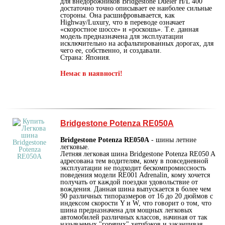
для внедорожников Bridgestone Dueler H/L 400
достаточно точно описывает ее наиболее сильные
стороны. Она расшифровывается, как
Highway/Luxury, что в переводе означает
«скоростное шоссе» и «роскошь». Т.е. данная
модель предназначена для эксплуатации
исключительно на асфальтированных дорогах, для
чего ее, собственно, и создавали.
Страна: Япония.
Немає в наявності!
Bridgestone Potenza RE050A
Bridgestone Potenza RE050A
- шины летние
легковые.
Летняя легковая шина Bridgestone Potenza RE050 A
адресована тем водителям, кому в повседневной
эксплуатации не подходит бескомпромиссность
поведения модели RE001 Adrenalin, кому хочется
получать от каждой поездки удовольствие от
вождения. Данная шина выпускается в более чем
90 различных типоразмеров от 16 до 20 дюймов с
индексом скорости Y и W, что говорит о том, что
шина предназначена для мощных легковых
автомобилей различных классов, начиная от так
называемых "горячих" хетчбэков и заканчивая