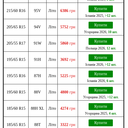
Купити
215/60 R16
95V
Літо
6386
грн
Іспанія
2025
,
>12 шт.
Купити
205/65 R15
94V
Літо
5752
грн
Угорщина
2026
,
10 шт.
Купити
205/55 R17
91W
Літо
5860
грн
Польща
2026
,
12 шт.
Купити
195/65 R15
91H
Літо
3692
грн
Іспанія
2026
,
>12 шт.
Купити
195/55 R16
87H
Літо
5225
грн
Іспанія
2026
,
6 шт.
Купити
195/60 R15
88V
Літо
4800
грн
Угорщина
2025
,
>12 шт.
Купити
185/60 R15
88H XL
Літо
4274
грн
Угорщина
2025
,
4 шт.
Купити
185/65 R15
88T
Літо
3322
грн