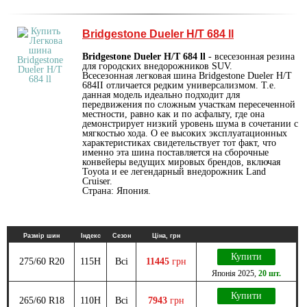
Bridgestone Dueler H/T 684 ll
Bridgestone Dueler H/T 684 ll
- всесезонная резина
для городских внедорожников SUV.
Всесезонная легковая шина Bridgestone Dueler H/T
684II отличается редким универсализмом. Т.е.
данная модель идеально подходит для
передвижения по сложным участкам пересеченной
местности, равно как и по асфальту, где она
демонстрирует низкий уровень шума в сочетании с
мягкостью хода. О ее высоких эксплуатационных
характеристиках свидетельствует тот факт, что
именно эта шина поставляется на сборочные
конвейеры ведущих мировых брендов, включая
Toyota и ее легендарный внедорожник Land
Cruiser.
Страна: Япония.
Размір шин
Індекс
Сезон
Ціна, грн
Купити
275/60 R20
115H
Всі
11445
грн
Японія
2025
,
20 шт.
Купити
265/60 R18
110H
Всі
7943
грн