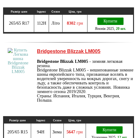
Размір шин
Індекс
Сезон
Ціна, грн
Купити
265/65 R17
112H
Літо
8302
грн
Японія
2025
,
20 шт.
Bridgestone Blizzak LM005
Bridgestone Blizzak LM005
- зимняя легковая
резина.
Bridgestone Blizzak LM005 - нешипованные зимние
шины европейского типа, призванные вселять в
водителей уверенность на мокрых дорогах, снегу и
льду, а также обеспечивать контроль и
безопасность даже в сложных условиях. Новинка
зимнего сезона 2019/2020.
Страны: Испания, Италия, Турция, Венгрия,
Польша.
Размір шин
Індекс
Сезон
Ціна, грн
Купити
205/65 R15
94H
Зима
5647
грн
Угорщина
2025
,
12 шт.