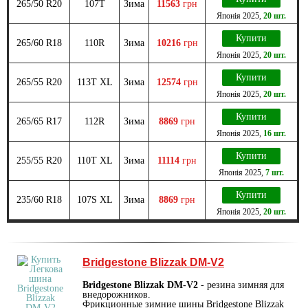
265/50 R20
107T
Зима
11563
грн
Японія
2025
,
20 шт.
Купити
265/60 R18
110R
Зима
10216
грн
Японія
2025
,
20 шт.
Купити
265/55 R20
113T XL
Зима
12574
грн
Японія
2025
,
20 шт.
Купити
265/65 R17
112R
Зима
8869
грн
Японія
2025
,
16 шт.
Купити
255/55 R20
110T XL
Зима
11114
грн
Японія
2025
,
7 шт.
Купити
235/60 R18
107S XL
Зима
8869
грн
Японія
2025
,
20 шт.
Bridgestone Blizzak DM-V2
Bridgestone Blizzak DM-V2
- резина зимняя для
внедорожников.
Фрикционные зимние шины Bridgestone Blizzak