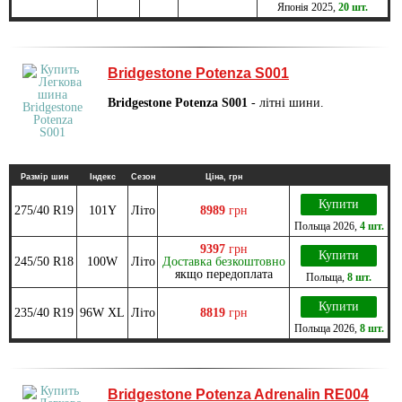
Японія
2025
,
20 шт.
Bridgestone Potenza S001
Bridgestone Potenza S001
- літні шини.
Размір шин
Індекс
Сезон
Ціна, грн
Купити
275/40 R19
101Y
Літо
8989
грн
Польща
2026
,
4 шт.
9397
грн
Купити
245/50 R18
100W
Літо
Доставка безкоштовно
якщо передоплата
Польща
,
8 шт.
Купити
235/40 R19
96W XL
Літо
8819
грн
Польща
2026
,
8 шт.
Bridgestone Potenza Adrenalin RE004