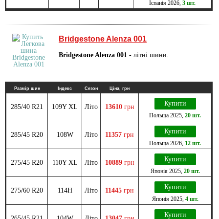
Іспанія
2026
,
3 шт.
Bridgestone Alenza 001
Bridgestone Alenza 001
- літні шини.
Размір шин
Індекс
Сезон
Ціна, грн
Купити
285/40 R21
109Y XL
Літо
13610
грн
Польща
2025
,
20 шт.
Купити
285/45 R20
108W
Літо
11357
грн
Польща
2026
,
12 шт.
Купити
275/45 R20
110Y XL
Літо
10889
грн
Японія
2025
,
20 шт.
Купити
275/60 R20
114H
Літо
11445
грн
Японія
2025
,
4 шт.
Купити
265/45 R21
104W
Літо
13047
грн