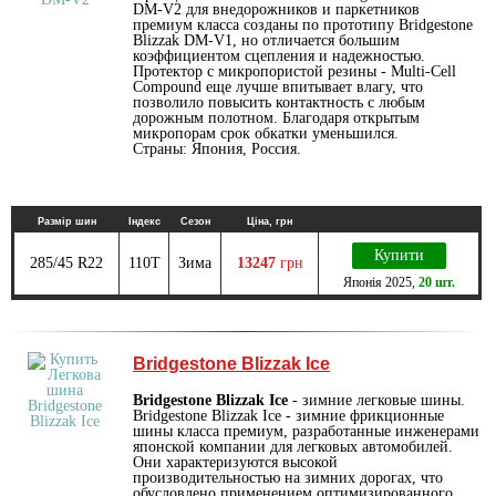
DM-V2 для внедорожников и паркетников
премиум класса созданы по прототипу Bridgestone
Blizzak DM-V1, но отличается большим
коэффициентом сцепления и надежностью.
Протектор с микропористой резины - Multi-Cell
Compound еще лучше впитывает влагу, что
позволило повысить контактность с любым
дорожным полотном. Благодаря открытым
микропорам срок обкатки уменьшился.
Страны: Япония, Россия.
Размір шин
Індекс
Сезон
Ціна, грн
Купити
285/45 R22
110T
Зима
13247
грн
Японія
2025
,
20 шт.
Bridgestone Blizzak Ice
Bridgestone Blizzak Ice
- зимние легковые шины.
Bridgestone Blizzak Ice - зимние фрикционные
шины класса премиум, разработанные инженерами
японской компании для легковых автомобилей.
Они характеризуются высокой
производительностью на зимних дорогах, что
обусловлено применением оптимизированного