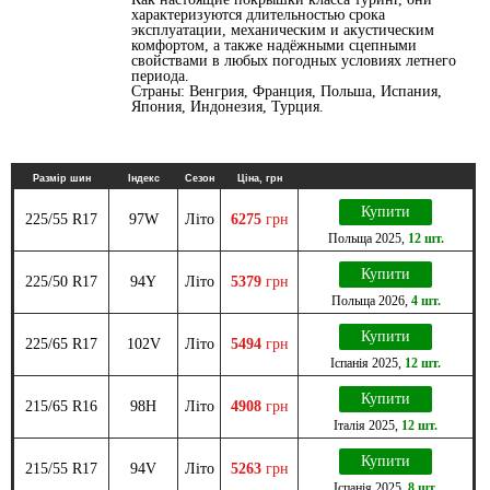
характеризуются длительностью срока
эксплуатации, механическим и акустическим
комфортом, а также надёжными сцепными
свойствами в любых погодных условиях летнего
периода.
Страны: Венгрия, Франция, Польша, Испания,
Япония, Индонезия, Турция.
Размір шин
Індекс
Сезон
Ціна, грн
Купити
225/55 R17
97W
Літо
6275
грн
Польща
2025
,
12 шт.
Купити
225/50 R17
94Y
Літо
5379
грн
Польща
2026
,
4 шт.
Купити
225/65 R17
102V
Літо
5494
грн
Іспанія
2025
,
12 шт.
Купити
215/65 R16
98H
Літо
4908
грн
Італія
2025
,
12 шт.
Купити
215/55 R17
94V
Літо
5263
грн
Іспанія
2025
,
8 шт.