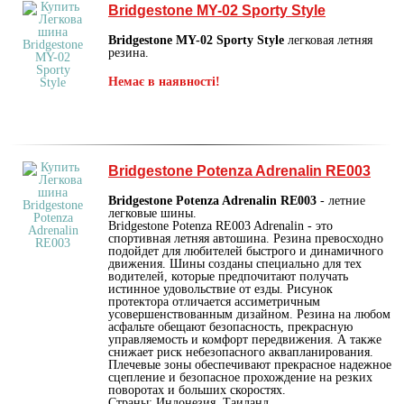
Bridgestone MY-02 Sporty Style
Bridgestone MY-02 Sporty Style
легковая летняя
резина.
Немає в наявності!
Bridgestone Potenza Adrenalin RE003
Bridgestone Potenza Adrenalin RE003
- летние
легковые шины.
Bridgestone Potenza RE003 Adrenalin - это
спортивная летняя автошина. Резина превосходно
подойдет для любителей быстрого и динамичного
движения. Шины созданы специально для тех
водителей, которые предпочитают получать
истинное удовольствие от езды. Рисунок
протектора отличается ассиметричным
усовершенствованным дизайном. Резина на любом
асфальте обещают безопасность, прекрасную
управляемость и комфорт передвижения. А также
снижает риск небезопасного аквапланирования.
Плечевые зоны обеспечивают прекрасное надежное
сцепление и безопасное прохождение на резких
поворотах и больших скоростях.
Страны: Индонезия, Таиланд.