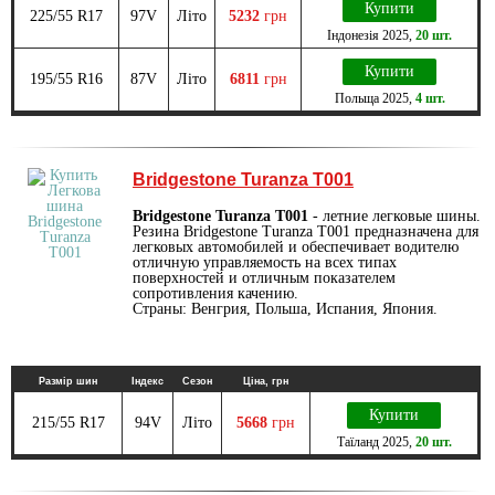
Купити
225/55 R17
97V
Літо
5232
грн
Індонезія
2025
,
20 шт.
Купити
195/55 R16
87V
Літо
6811
грн
Польща
2025
,
4 шт.
Bridgestone Turanza T001
Bridgestone Turanza T001
- летние легковые шины.
Резина Bridgestone Turanza T001 предназначена для
легковых автомобилей и обеспечивает водителю
отличную управляемость на всех типах
поверхностей и отличным показателем
сопротивления качению.
Страны: Венгрия, Польша, Испания, Япония.
Размір шин
Індекс
Сезон
Ціна, грн
Купити
215/55 R17
94V
Літо
5668
грн
Таїланд
2025
,
20 шт.