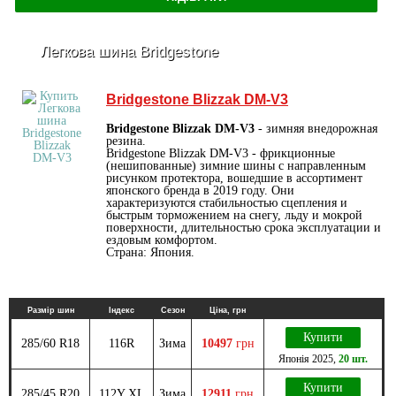
Легкова шина Bridgestone
Bridgestone Blizzak DM-V3
Bridgestone Blizzak DM-V3
- зимняя внедорожная
резина.
Bridgestone Blizzak DM-V3 - фрикционные
(нешипованные) зимние шины с направленным
рисунком протектора, вошедшие в ассортимент
японского бренда в 2019 году. Они
характеризуются стабильностью сцепления и
быстрым торможением на снегу, льду и мокрой
поверхности, длительностью срока эксплуатации и
ездовым комфортом.
Страна: Япония.
Размір шин
Індекс
Сезон
Ціна, грн
Купити
285/60 R18
116R
Зима
10497
грн
Японія
2025
,
20 шт.
Купити
285/45 R20
112Y XL
Зима
12911
грн