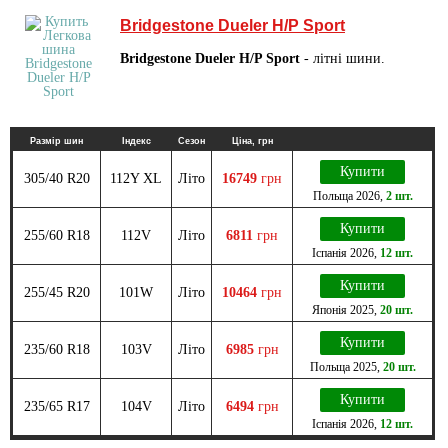
Bridgestone Dueler H/P Sport
Bridgestone Dueler H/P Sport
- літні шини.
Размір шин
Індекс
Сезон
Ціна, грн
Купити
305/40 R20
112Y XL
Літо
16749
грн
Польща
2026
,
2 шт.
Купити
255/60 R18
112V
Літо
6811
грн
Іспанія
2026
,
12 шт.
Купити
255/45 R20
101W
Літо
10464
грн
Японія
2025
,
20 шт.
Купити
235/60 R18
103V
Літо
6985
грн
Польща
2025
,
20 шт.
Купити
235/65 R17
104V
Літо
6494
грн
Іспанія
2026
,
12 шт.