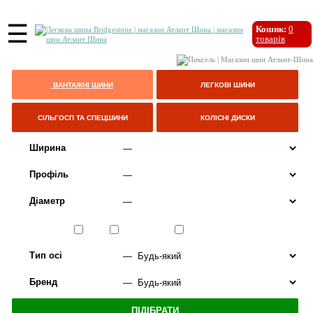
☰
Кошик:
0
товарів
ВАНТАЖНІ ШИНИ
ЛЕГКОВІ ШИНИ
СІЛЬГОСП ТА СПЕЦШИНИ
КОЛІСНІ ДИСКИ
Ширина
Профіль
Діаметр
Сезон
ЛІТО
ВСЕСЕЗОННІ
ЗИМА
Тип осі
Бренд