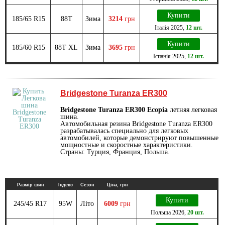
Купити
185/65 R15
88T
Зима
3214
грн
Італія
2025
,
12 шт.
Купити
185/60 R15
88T XL
Зима
3695
грн
Іспанія
2025
,
12 шт.
Bridgestone Turanza ER300
Bridgestone Turanza ER300 Ecopia
летняя легковая
шина.
Автомобильная резина Bridgestone Turanza ER300
разрабатывалась специально для легковых
автомобилей, которые демонстрируют повышенные
мощностные и скоростные характеристики.
Страны: Турция, Франция, Польша.
Размір шин
Індекс
Сезон
Ціна, грн
Купити
245/45 R17
95W
Літо
6009
грн
Польща
2026
,
20 шт.