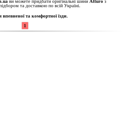
m.ua
ви можете придбати оригінальні шини
Atturo
з
ідбором та доставкою по всій Україні.
 впевненої та комфортної їзди.
1