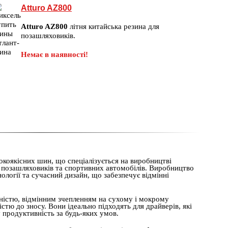
Atturo AZ800
Atturo AZ800
літня китайська резина для
позашляховиків.
Немає в наявності!
коякісних шин, що спеціалізується на виробництві
, позашляховиків та спортивних автомобілів. Виробництво
нології та сучасний дизайн, що забезпечує відмінні
ністю, відмінним зчепленням на сухому і мокрому
стю до зносу. Вони ідеально підходять для драйверів, які
 продуктивність за будь-яких умов.