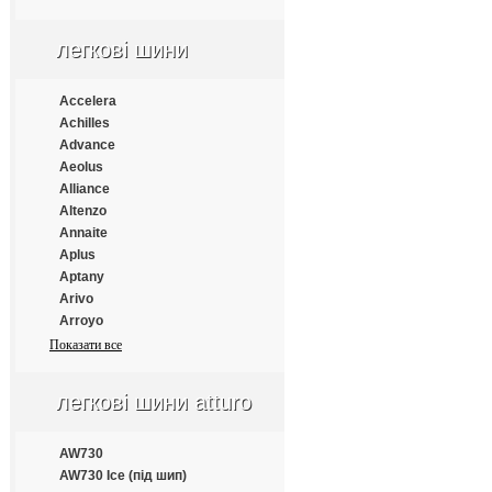
Apollo
Aptany
легкові шини
Armforce
Armstrong
Atlander
Accelera
Aufine
Achilles
Austone
Advance
Autogrip
Aeolus
Barum
Alliance
Benton
Altenzo
Bestrich
Annaite
BFGoodrich
Aplus
Blacklion
Aptany
Bontyre
Arivo
Boto
Arroyo
Bridgestone
Atlander
Показати все
Cachland
Atlas
Carleo
Atturo
легкові шини atturo
Changfeng
Austone
Comforser
Autogrip
Compasal
Bars
AW730
Constancy
Barum
AW730 Ice (під шип)