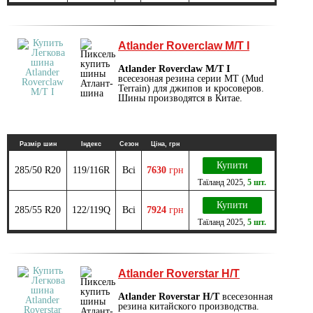
Atlander Roverclaw M/T I
Atlander Roverclaw M/T I
всесезоная резина серии MТ (Mud
Terrain) для джипов и кросоверов.
Шины производятся в Китае.
Размір шин
Індекс
Сезон
Ціна, грн
Купити
285/50 R20
119/116R
Всі
7630
грн
Таїланд
2025
,
5 шт.
Купити
285/55 R20
122/119Q
Всі
7924
грн
Таїланд
2025
,
5 шт.
Atlander Roverstar H/T
Atlander Roverstar H/T
всесезонная
резина китайского производства.