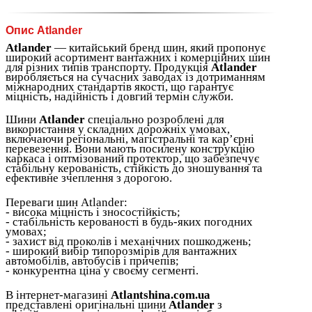
Опис Atlander
Atlander
— китайський бренд шин, який пропонує
широкий асортимент вантажних і комерційних шин
для різних типів транспорту. Продукція
Atlander
виробляється на сучасних заводах із дотриманням
міжнародних стандартів якості, що гарантує
міцність, надійність і довгий термін служби.
Шини
Atlander
спеціально розроблені для
використання у складних дорожніх умовах,
включаючи регіональні, магістральні та кар’єрні
перевезення. Вони мають посилену конструкцію
каркаса і оптмізований протектор, що забезпечує
стабільну керованість, стійкість до зношування та
ефективне зчеплення з дорогою.
Переваги шин Atlander:
- висока міцність і зносостійкість;
- стабільність керованості в будь-яких погодних
умовах;
- захист від проколів і механічних пошкоджень;
- широкий вибір типорозмірів для вантажних
автомобілів, автобусів і причепів;
- конкурентна ціна у своєму сегменті.
В інтернет-магазині
Atlantshina.com.ua
представлені оригінальні шини
Atlander
з