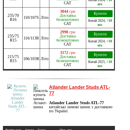
САТ
шт.
3044
грн
Купити
235/70
Доставка
110/107S
Літо
R16
безкоштовно
Китай
2024
,
>10
САТ
шт.
2990
грн
Купити
235/75
Доставка
116/113R
Літо
R15
безкоштовно
Китай
2024
,
>10
САТ
шт.
3172
грн
Купити
215/75
Доставка
106/103R
Літо
R15
безкоштовно
Китай
2025
,
>10
САТ
шт.
Atlander Lander Studs ATL-
77
Atlander Lander Studs ATL-77
китайські зимові шини з доставкою
по Україні.
Размір шин
Індекс
Сезон
Ціна, грн