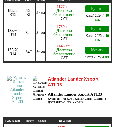
1677
грн
Купити
185/55
86T
Доставка
Зима
R15
XL
безкоштовно
Китай
2024
,
>10
САТ
шт.
1730
грн
Купити
185/60
Доставка
82T
Зима
R14
безкоштовно
Китай
2025
,
>10
САТ
шт.
1645
грн
175/70
Доставка
Купити
84T
Зима
R14
безкоштовно
Китай
2025
,
4 шт.
САТ
Atlander Lander Xsport
ATL33
Atlander Lander Xsport ATL33
купити легкові китайськи шини з
доставкою по Україні.
Размір шин
Індекс
Сезон
Ціна, грн