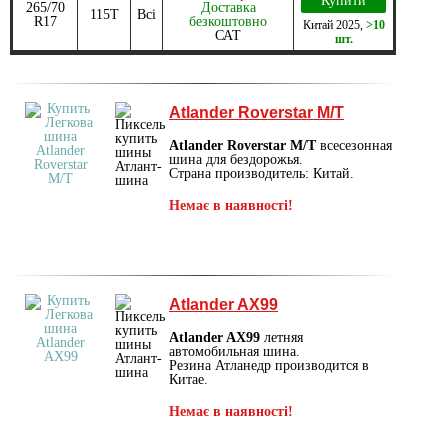
Купити
265/70
Доставка
115T
Всі
R17
безкоштовно
Китай
2025
,
>10
САТ
шт.
Atlander Roverstar M/T
Atlander Roverstar M/T
всесезонная
шина для бездорожья.
Страна производитель: Китай.
Немає в наявності!
Atlander AX99
Atlander AX99
летняя
автомобильная шина.
Резина Атланедр производится в
Китае.
Немає в наявності!