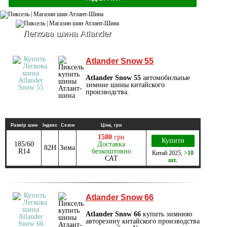
Легкова шина Atlander
Atlander Snow 55
Atlander Snow 55
автомобильные
зимние шины китайского
производства.
Размір шин
Індекс
Сезон
Ціна, грн
1580
грн
Купити
185/60
Доставка
82H
Зима
R14
безкоштовно
Китай
2025
,
>10
САТ
шт.
Atlander Snow 66
Atlander Snow 66
купить зимнюю
авторезину китайского производства