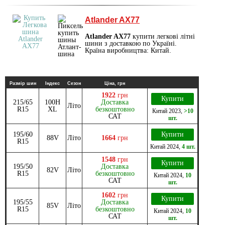
Atlander AX77
Atlander AX77
купити легкові літні
шини з доставкою по Україні.
Країна виробництва: Китай.
Размір шин
Індекс
Сезон
Ціна, грн
1922
грн
Купити
215/65
100H
Доставка
Літо
R15
XL
безкоштовно
Китай
2023
,
>10
САТ
шт.
195/60
Купити
88V
Літо
1664
грн
R15
Китай
2024
,
4 шт.
1548
грн
Купити
195/50
Доставка
82V
Літо
R15
безкоштовно
Китай
2024
,
10
САТ
шт.
1602
грн
Купити
195/55
Доставка
85V
Літо
R15
безкоштовно
Китай
2024
,
10
САТ
шт.