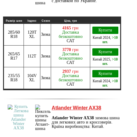
с доставкой по Украине.
Размір шин
Індекс
Сезон
Ціна, грн
4165
грн
Купити
285/60
120T
Доставка
Зима
R18
XL
безкоштовно
Китай
2024
,
>10
САТ
шт.
3770
грн
Купити
265/65
Доставка
112T
Зима
R17
безкоштовно
Китай
2025
,
>10
САТ
шт.
2937
грн
Купити
235/55
104V
Доставка
Зима
R18
XL
безкоштовно
Китай
2024
,
>10
САТ
шт.
Atlander Winter AX38
Atlander Winter AX38
зимова шина
для легкових авто и кроссоверів.
Країна виробництва: Китай.