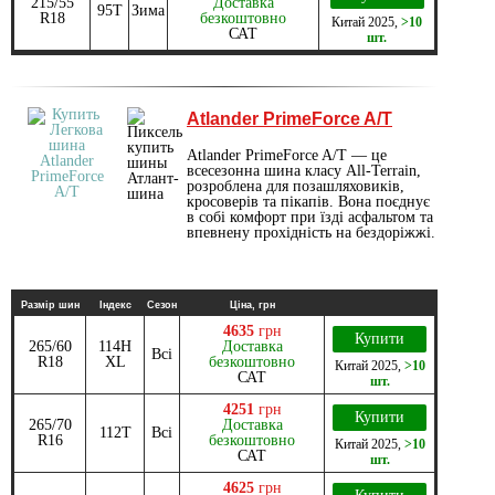
215/55
Доставка
95T
Зима
R18
безкоштовно
Китай
2025
,
>10
САТ
шт.
Atlander PrimeForce A/T
Atlander PrimeForce A/T — це
всесезонна шина класу All-Terrain,
розроблена для позашляховиків,
кросоверів та пікапів. Вона поєднує
в собі комфорт при їзді асфальтом та
впевнену прохідність на бездоріжжі.
Размір шин
Індекс
Сезон
Ціна, грн
4635
грн
Купити
265/60
114H
Доставка
Всі
R18
XL
безкоштовно
Китай
2025
,
>10
САТ
шт.
4251
грн
Купити
265/70
Доставка
112T
Всі
R16
безкоштовно
Китай
2025
,
>10
САТ
шт.
4625
грн