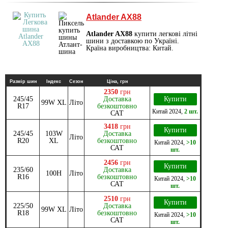
Atlander AX88
Atlander AX88
купити легкові літні
шини з доставкою по Україні.
Країна виробництва: Китай.
Размір шин
Індекс
Сезон
Ціна, грн
2350
грн
245/45
Доставка
Купити
99W XL
Літо
R17
безкоштовно
Китай
2024
,
2 шт.
САТ
3418
грн
Купити
245/45
103W
Доставка
Літо
R20
XL
безкоштовно
Китай
2024
,
>10
САТ
шт.
2456
грн
Купити
235/60
Доставка
100H
Літо
R16
безкоштовно
Китай
2024
,
>10
САТ
шт.
2510
грн
Купити
225/50
Доставка
99W XL
Літо
R18
безкоштовно
Китай
2024
,
>10
САТ
шт.