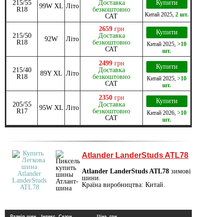
215/55
Доставка
Купити
99W XL
Літо
R18
безкоштовно
Китай
2025
,
2 шт.
САТ
2659
грн
Купити
215/50
Доставка
92W
Літо
R18
безкоштовно
Китай
2025
,
>10
САТ
шт.
2499
грн
Купити
215/40
Доставка
89Y XL
Літо
R18
безкоштовно
Китай
2025
,
>10
САТ
шт.
2350
грн
Купити
205/55
Доставка
95W XL
Літо
R17
безкоштовно
Китай
2026
,
>10
САТ
шт.
Atlander LanderStuds ATL78
Atlander LanderStuds ATL78
зимові
шини.
Країна виробництва: Китай.
Размір шин
Індекс
Сезон
Ціна, грн