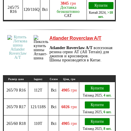
3845
грн
Купити
245/75
Доставка
120/116Q
Всі
R16
безкоштовно
Китай
2024
,
>10
САТ
шт.
Atlander Roverclaw A/T
Atlander Roverclaw A/T
всесезоная
резина серии АТ (All Terrain) для
джипов и кросоверов.
Шины производятся в Китае.
Размір шин
Індекс
Сезон
Ціна, грн
Купити
265/70 R16
112T
Всі
4905
грн
Таїланд
2025
,
4 шт.
Купити
265/70 R17
121/118S
Всі
6026
грн
Таїланд
2025
,
6 шт.
Купити
265/60 R18
110T
Всі
4905
грн
Таїланд
2025
,
8 шт.