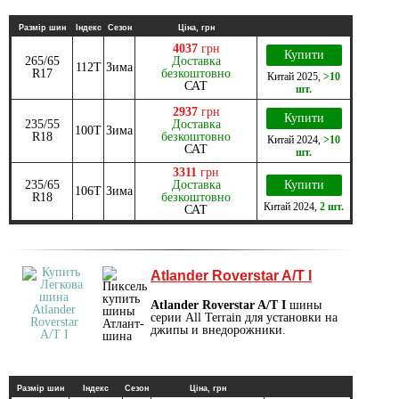
Размір шин
Індекс
Сезон
Ціна, грн
4037
грн
Купити
265/65
Доставка
112T
Зима
R17
безкоштовно
Китай
2025
,
>10
САТ
шт.
2937
грн
Купити
235/55
Доставка
100T
Зима
R18
безкоштовно
Китай
2024
,
>10
САТ
шт.
3311
грн
235/65
Доставка
Купити
106T
Зима
R18
безкоштовно
Китай
2024
,
2 шт.
САТ
Atlander Roverstar A/T I
Atlander Roverstar A/T I
шины
серии All Terrain для установки на
джипы и внедорожники.
Размір шин
Індекс
Сезон
Ціна, грн