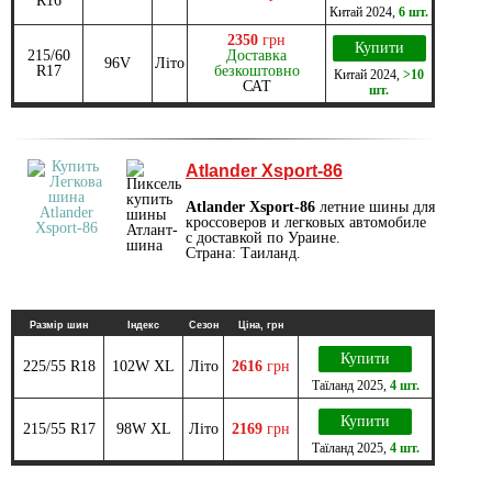
R16
Китай
2024
,
6 шт.
2350
грн
Купити
215/60
Доставка
96V
Літо
R17
безкоштовно
Китай
2024
,
>10
САТ
шт.
Atlander Xsport-86
Atlander Xsport-86
летние шины для
кроссоверов и легковых автомобиле
с доставкой по Ураине.
Страна: Таиланд.
Размір шин
Індекс
Сезон
Ціна, грн
Купити
225/55 R18
102W XL
Літо
2616
грн
Таїланд
2025
,
4 шт.
Купити
215/55 R17
98W XL
Літо
2169
грн
Таїланд
2025
,
4 шт.