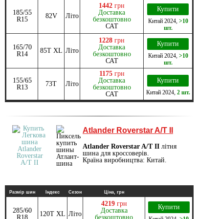
1442
грн
Купити
185/55
Доставка
82V
Літо
R15
безкоштовно
Китай
2024
,
>10
САТ
шт.
1228
грн
Купити
165/70
Доставка
85T XL
Літо
R14
безкоштовно
Китай
2024
,
>10
САТ
шт.
1175
грн
155/65
Доставка
Купити
73T
Літо
R13
безкоштовно
Китай
2024
,
2 шт.
САТ
Atlander Roverstar A/T II
Atlander Roverstar A/T II
літня
шина для кроссоверів.
Країна виробництва: Китай.
Размір шин
Індекс
Сезон
Ціна, грн
4219
грн
Купити
285/60
Доставка
120T XL
Літо
R18
безкоштовно
Китай
2024
,
>10