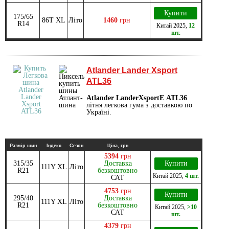
Купити
175/65
86T XL
Літо
1460
грн
R14
Китай
2025
,
12
шт.
Atlander Lander Xsport
ATL36
Atlander LanderXsportЕ ATL36
літня легкова гума з доставкою по
Україні.
Размір шин
Індекс
Сезон
Ціна, грн
5394
грн
315/35
Доставка
Купити
111Y XL
Літо
R21
безкоштовно
Китай
2025
,
4 шт.
САТ
4753
грн
Купити
295/40
Доставка
111Y XL
Літо
R21
безкоштовно
Китай
2025
,
>10
САТ
шт.
4379
грн