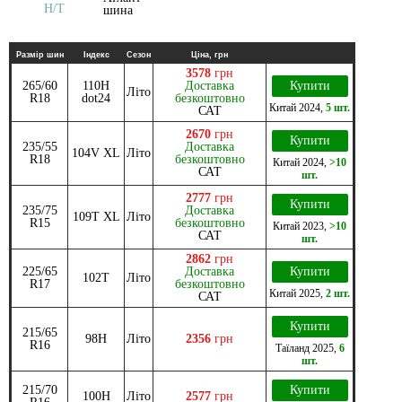
Размір шин
Індекс
Сезон
Ціна, грн
3578
грн
265/60
110H
Доставка
Купити
Літо
R18
dot24
безкоштовно
Китай
2024
,
5 шт.
САТ
2670
грн
Купити
235/55
Доставка
104V XL
Літо
R18
безкоштовно
Китай
2024
,
>10
САТ
шт.
2777
грн
Купити
235/75
Доставка
109T XL
Літо
R15
безкоштовно
Китай
2023
,
>10
САТ
шт.
2862
грн
225/65
Доставка
Купити
102T
Літо
R17
безкоштовно
Китай
2025
,
2 шт.
САТ
Купити
215/65
98H
Літо
2356
грн
R16
Таїланд
2025
,
6
шт.
215/70
Купити
100H
Літо
2577
грн