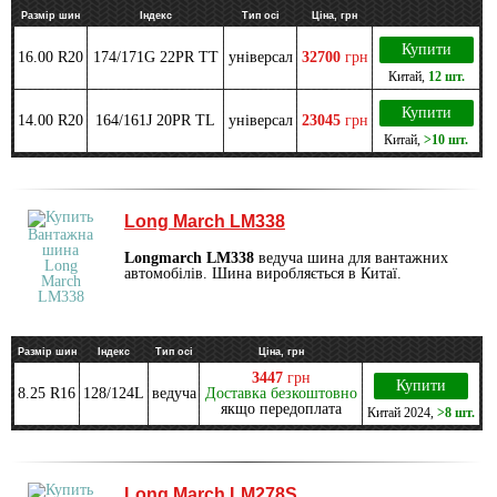
Размір шин
Індекс
Тип осі
Ціна, грн
Купити
16.00 R20
174/171G 22PR TT
універсал
32700
грн
Китай
,
12 шт.
Купити
14.00 R20
164/161J 20PR TL
універсал
23045
грн
Китай
,
>10 шт.
Long March LM338
Longmarch LM338
ведуча шина для вантажних
автомобілів. Шина виробляється в Китаї.
Размір шин
Індекс
Тип осі
Ціна, грн
3447
грн
Купити
8.25 R16
128/124L
ведуча
Доставка безкоштовно
якщо передоплата
Китай
2024
,
>8 шт.
Long March LM278S