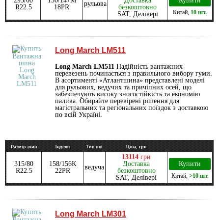
295/60
150/147M
Доставка
Купити
рульова
R22.5
18PR
безкоштовно
Китай
,
10 шт.
SAT, Делівері
Long March LM511
Long March LM511
Надійність вантажних
перевезень починається з правильного вибору гуми.
В асортименті «Атлантшина» представлені моделі
для рульових, ведучих та причіпних осей, що
забезпечують високу зносостійкість та економію
палива. Обирайте перевірені рішення для
магістральних та регіональних поїздок з доставкою
по всій Україні.
Размір шин
Індекс
Тип осі
Ціна, грн
13114
грн
315/80
158/156К
Доставка
Купити
ведуча
R22.5
22PR
безкоштовно
Китай
,
>10 шт.
SAT, Делівері
Long March LM301