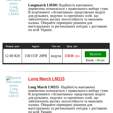
Longmarch LM301
Надійність вантажних
перевезень починається з правильного вибору гуми.
В асортименті «Атлантшина» представлені моделі
для рульових, ведучих та причіпних осей, що
забезпечують високу зносостійкість та економію
палива. Обирайте перевірені рішення для
магістральних та регіональних поїздок з доставкою
по всій Україні.
Размір шин
Індекс
Тип осі
Ціна, грн
Купити
12.00 R20
158/155F 20PR
ведуча
15038
грн
Китай
,
>10 шт.
Long March LM115
Long March LM115
- Надійність вантажних
перевезень починається з правильного вибору гуми.
В асортименті «Атлантшина» представлені моделі
для рульових, ведучих та причіпних осей, що
забезпечують високу зносостійкість та економію
палива. Обирайте перевірені рішення для
магістральних та регіональних поїздок з доставкою
по всій Україні.