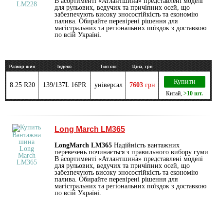
В асортименті «Атлантшина» представлені моделі
для рульових, ведучих та причіпних осей, що
забезпечують високу зносостійкість та економію
палива. Обирайте перевірені рішення для
магістральних та регіональних поїздок з доставкою
по всій Україні.
Размір шин
Індекс
Тип осі
Ціна, грн
Купити
8.25 R20
139/137L 16PR
універсал
7603
грн
Китай
,
>10 шт.
Long March LM365
LongMarch LM365
Надійність вантажних
перевезень починається з правильного вибору гуми.
В асортименті «Атлантшина» представлені моделі
для рульових, ведучих та причіпних осей, що
забезпечують високу зносостійкість та економію
палива. Обирайте перевірені рішення для
магістральних та регіональних поїздок з доставкою
по всій Україні.