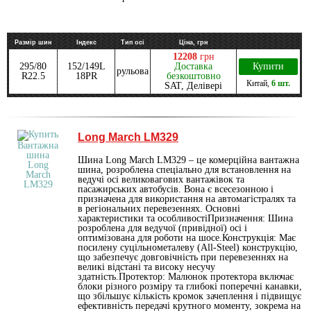
Размір шин
Індекс
Тип осі
Ціна, грн
12208
грн
295/80
152/149L
Доставка
Купити
рульова
R22.5
18PR
безкоштовно
Китай
,
6 шт.
SAT, Делівері
Long March LM329
Шина Long March LM329 – це комерційна вантажна
шина, розроблена спеціально для встановлення на
ведучі осі великовагових вантажівок та
пасажирських автобусів. Вона є всесезонною і
призначена для використання на автомагістралях та
в регіональних перевезеннях. Основні
характеристики та особливостіПризначення: Шина
розроблена для ведучої (привідної) осі і
оптимізована для роботи на шосе.Конструкція: Має
посилену суцільнометалеву (All-Steel) конструкцію,
що забезпечує довговічність при перевезеннях на
великі відстані та високу несучу
здатність.Протектор: Малюнок протектора включає
блоки різного розміру та глибокі поперечні канавки,
що збільшує кількість кромок зачеплення і підвищує
ефективність передачі крутного моменту, зокрема на