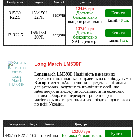
Размір шин
Індекс
Тип осі
Ціна, грн
12456
грн
315/80
158/156J
Доставка
Купити
ведуча
R22.5
22PR
безкоштовно
Китай
,
>8 шт.
якщо передоплата
13754
грн
156/153L
Доставка
Купити
13 R22.5
ведуча
20PR
безкоштовно
Китай
,
4 шт.
SAT, Делівері
Long March LM539F
Longmarch LM593F
Надійність вантажних
перевезень починається з правильного вибору гуми.
В асортименті «Атлантшина» представлені моделі
для рульових, ведучих та причіпних осей, що
забезпечують високу зносостійкість та економію
палива. Обирайте перевірені рішення для
магістральних та регіональних поїздок з доставкою
по всій Україні.
Размір шин
Індекс
Тип осі
Ціна, грн
19388
грн
Купити
445/65 R22.5
169L
причіпна
Доставка безкоштовно