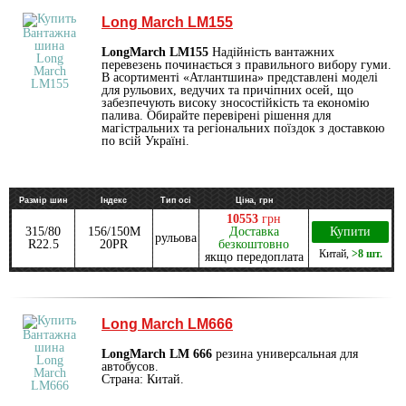
Long March LM155
LongMarch LM155
Надійність вантажних
перевезень починається з правильного вибору гуми.
В асортименті «Атлантшина» представлені моделі
для рульових, ведучих та причіпних осей, що
забезпечують високу зносостійкість та економію
палива. Обирайте перевірені рішення для
магістральних та регіональних поїздок з доставкою
по всій Україні.
Размір шин
Індекс
Тип осі
Ціна, грн
10553
грн
315/80
156/150M
Доставка
Купити
рульова
R22.5
20PR
безкоштовно
Китай
,
>8 шт.
якщо передоплата
Long March LM666
LongMarch LM 666
резина универсальная для
автобусов.
Страна: Китай.