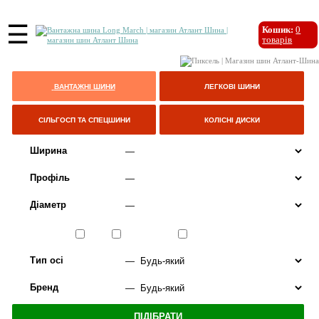
☰
Кошик:
0
товарів
ВАНТАЖНІ ШИНИ
ЛЕГКОВІ ШИНИ
СІЛЬГОСП ТА СПЕЦШИНИ
КОЛІСНІ ДИСКИ
Ширина
Профіль
Діаметр
Сезон
ЛІТО
ВСЕСЕЗОННІ
ЗИМА
Тип осі
Бренд