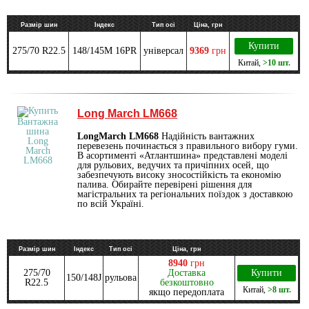
Размір шин
Індекс
Тип осі
Ціна, грн
Купити
275/70 R22.5
148/145M 16PR
універсал
9369
грн
Китай
,
>10 шт.
Long March LM668
LongMarch LM668
Надійність вантажних
перевезень починається з правильного вибору гуми.
В асортименті «Атлантшина» представлені моделі
для рульових, ведучих та причіпних осей, що
забезпечують високу зносостійкість та економію
палива. Обирайте перевірені рішення для
магістральних та регіональних поїздок з доставкою
по всій Україні.
Размір шин
Індекс
Тип осі
Ціна, грн
8940
грн
275/70
Доставка
Купити
150/148J
рульова
R22.5
безкоштовно
Китай
,
>8 шт.
якщо передоплата