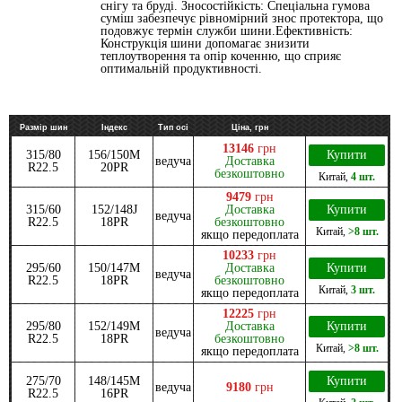
снігу та бруді. Зносостійкість: Спеціальна гумова
суміш забезпечує рівномірний знос протектора, що
подовжує термін служби шини.Ефективність:
Конструкція шини допомагає знизити
теплоутворення та опір коченню, що сприяє
оптимальній продуктивності.
Размір шин
Індекс
Тип осі
Ціна, грн
13146
грн
315/80
156/150M
Купити
ведуча
Доставка
R22.5
20PR
безкоштовно
Китай
,
4 шт.
9479
грн
315/60
152/148J
Доставка
Купити
ведуча
R22.5
18PR
безкоштовно
Китай
,
>8 шт.
якщо передоплата
10233
грн
295/60
150/147М
Доставка
Купити
ведуча
R22.5
18PR
безкоштовно
Китай
,
3 шт.
якщо передоплата
12225
грн
295/80
152/149M
Доставка
Купити
ведуча
R22.5
18PR
безкоштовно
Китай
,
>8 шт.
якщо передоплата
275/70
148/145M
Купити
ведуча
9180
грн
R22.5
16PR