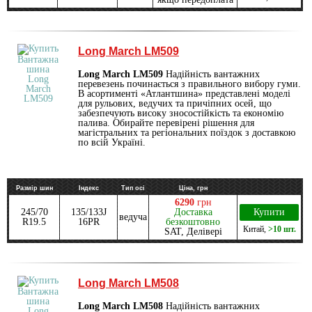
Long March LM509
Long March LM509
Надійність вантажних
перевезень починається з правильного вибору гуми.
В асортименті «Атлантшина» представлені моделі
для рульових, ведучих та причіпних осей, що
забезпечують високу зносостійкість та економію
палива. Обирайте перевірені рішення для
магістральних та регіональних поїздок з доставкою
по всій Україні.
Размір шин
Індекс
Тип осі
Ціна, грн
6290
грн
245/70
135/133J
Доставка
Купити
ведуча
R19.5
16PR
безкоштовно
Китай
,
>10 шт.
SAT, Делівері
Long March LM508
Long March LM508
Надійність вантажних