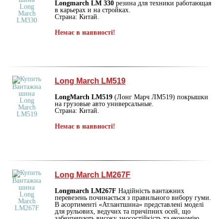
Longmarch LM 330
резина для техники работающая
в карьерах и на стройках.
Страна: Китай.
Немає в наявності!
Long March LM519
LongMarch LM519
(Лонг Марч ЛМ519) покрышки
на грузовые авто универсальные.
Страна: Китай.
Немає в наявності!
Long March LM267F
Longmarch LM267F
Надійність вантажних
перевезень починається з правильного вибору гуми.
В асортименті «Атлантшина» представлені моделі
для рульових, ведучих та причіпних осей, що
забезпечують високу зносостійкість та економію