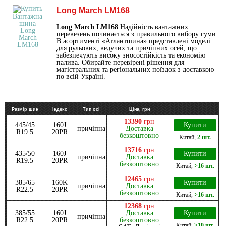
Long March LM168
Long March LM168
Надійність вантажних
перевезень починається з правильного вибору гуми.
В асортименті «Атлантшина» представлені моделі
для рульових, ведучих та причіпних осей, що
забезпечують високу зносостійкість та економію
палива. Обирайте перевірені рішення для
магістральних та регіональних поїздок з доставкою
по всій Україні.
Размір шин
Індекс
Тип осі
Ціна, грн
13390
грн
445/45
160J
Купити
причіпна
Доставка
R19.5
20PR
безкоштовно
Китай
,
2 шт.
13716
грн
435/50
160J
Купити
причіпна
Доставка
R19.5
20PR
безкоштовно
Китай
,
>16 шт.
12465
грн
385/65
160K
Купити
причіпна
Доставка
R22.5
20PR
безкоштовно
Китай
,
>16 шт.
12368
грн
385/55
160J
Доставка
Купити
причіпна
R22.5
20PR
безкоштовно
Китай
,
>10 шт.