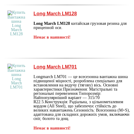
Long March LM128
Long March LM128
китайская грузовая резина для
прицепной оси.
Немає в наявності!
Long March LM701
Longmarch LM701 — це всесезонна вантажна шина
підвищеної міцності, розроблена спеціально для
встановлення на ведучу (тягову) вісь. Основні
характеристики:Призначення: Магістральні та
регіональні перевезення.Типорозмір:
Найпопулярніший варіант — 315/70
R22.5.Конструкція: Радіальна, з цільнометалевим
кордом (All Steel), що забезпечує стійкість до
великих навантажень.Сезонність: Всесезонна (M+S),
адаптована для складних дорожніх умов, включаючи
сніг, болото та дощ.
Немає в наявності!