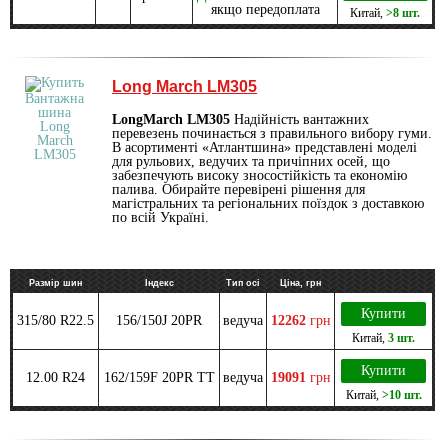
якщо передоплата
Китай
,
>8 шт.
Long March LM305
LongMarch LM305
Надійність вантажних
перевезень починається з правильного вибору гуми.
В асортименті «Атлантшина» представлені моделі
для рульових, ведучих та причіпних осей, що
забезпечують високу зносостійкість та економію
палива. Обирайте перевірені рішення для
магістральних та регіональних поїздок з доставкою
по всій Україні.
Размір шин
Індекс
Тип осі
Ціна, грн
Купити
315/80 R22.5
156/150J 20PR
ведуча
12262
грн
Китай
,
3 шт.
Купити
12.00 R24
162/159F 20PR TT
ведуча
19091
грн
Китай
,
>10 шт.