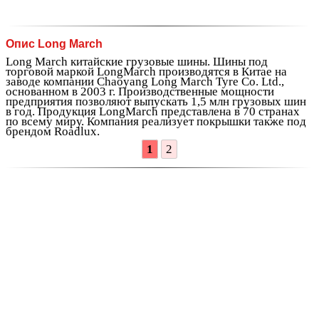
Опис Long March
Long March китайские грузовые шины. Шины под
торговой маркой LongMarch производятся в Китае на
заводе компании Chaoyang Long March Tyre Co. Ltd.,
основанном в 2003 г. Производственные мощности
предприятия позволяют выпускать 1,5 млн грузовых шин
в год. Продукция LongMarch представлена в 70 странах
по всему миру. Компания реализует покрышки также под
брендом Roadlux.
1
2