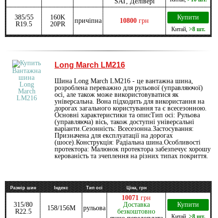
SAT, Делівері
385/55
160K
Купити
причіпна
10800
грн
R19.5
20PR
Китай
,
>8 шт.
Long March LM216
Шина Long March LM216 - це вантажна шина,
розроблена переважно для рульової (управляючої)
осі, але також може використовуватися як
універсальна. Вона підходить для використання на
дорогах загального користування та є всесезонною.
Основні характеристики та описТип осі: Рульова
(управляюча) вісь, також доступні універсальні
варіанти.Сезонність: Всесезонна.Застосування:
Призначена для експлуатації на дорогах
(шосе).Конструкція: Радіальна шина.Особливості
протектора: Малюнок протектора забезпечує хорошу
керованість та зчеплення на різних типах покриття.
Размір шин
Індекс
Тип осі
Ціна, грн
10071
грн
315/80
Доставка
Купити
158/156M
рульова
R22.5
безкоштовно
Китай
,
>8 шт.