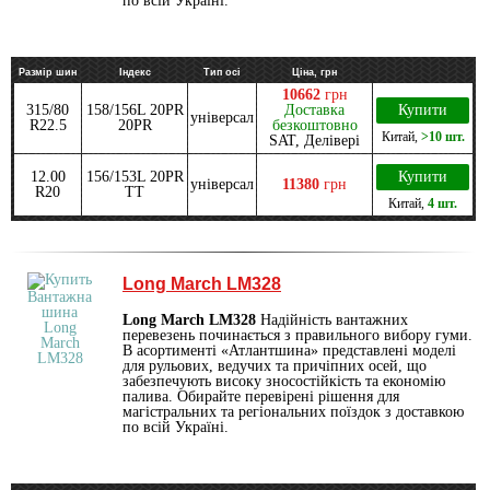
по всій Україні.
Размір шин
Індекс
Тип осі
Ціна, грн
10662
грн
315/80
158/156L 20PR
Доставка
Купити
універсал
R22.5
20PR
безкоштовно
Китай
,
>10 шт.
SAT, Делівері
12.00
156/153L 20PR
Купити
універсал
11380
грн
R20
TT
Китай
,
4 шт.
Long March LM328
Long March LM328
Надійність вантажних
перевезень починається з правильного вибору гуми.
В асортименті «Атлантшина» представлені моделі
для рульових, ведучих та причіпних осей, що
забезпечують високу зносостійкість та економію
палива. Обирайте перевірені рішення для
магістральних та регіональних поїздок з доставкою
по всій Україні.