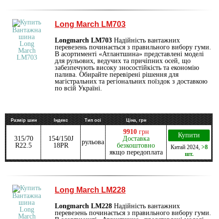
Long March LM703
Longmarch LM703
Надійність вантажних
перевезень починається з правильного вибору гуми.
В асортименті «Атлантшина» представлені моделі
для рульових, ведучих та причіпних осей, що
забезпечують високу зносостійкість та економію
палива. Обирайте перевірені рішення для
магістральних та регіональних поїздок з доставкою
по всій Україні.
Размір шин
Індекс
Тип осі
Ціна, грн
9910
грн
Купити
315/70
154/150J
Доставка
рульова
R22.5
18PR
безкоштовно
Китай
2024
,
>8
якщо передоплата
шт.
Long March LM228
Longmarch LM228
Надійність вантажних
перевезень починається з правильного вибору гуми.