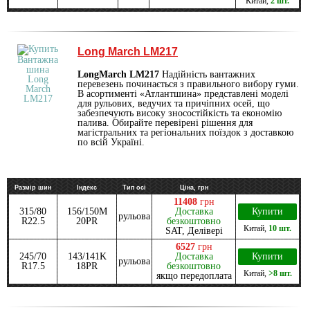
Китай
,
2 шт.
Long March LM217
LongMarch LM217
Надійність вантажних
перевезень починається з правильного вибору гуми.
В асортименті «Атлантшина» представлені моделі
для рульових, ведучих та причіпних осей, що
забезпечують високу зносостійкість та економію
палива. Обирайте перевірені рішення для
магістральних та регіональних поїздок з доставкою
по всій Україні.
Размір шин
Індекс
Тип осі
Ціна, грн
11408
грн
315/80
156/150M
Доставка
Купити
рульова
R22.5
20PR
безкоштовно
Китай
,
10 шт.
SAT, Делівері
6527
грн
245/70
143/141K
Доставка
Купити
рульова
R17.5
18PR
безкоштовно
Китай
,
>8 шт.
якщо передоплата