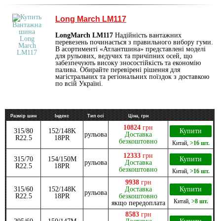
Long March LM117
LongMarch LM117
Надійність вантажних
перевезень починається з правильного вибору гуми.
В асортименті «Атлантшина» представлені моделі
для рульових, ведучих та причіпних осей, що
забезпечують високу зносостійкість та економію
палива. Обирайте перевірені рішення для
магістральних та регіональних поїздок з доставкою
по всій Україні.
Размір шин
Індекс
Тип осі
Ціна, грн
10824
грн
315/80
152/148K
Купити
рульова
Доставка
R22.5
18PR
безкоштовно
Китай
,
>16 шт.
12333
грн
315/70
154/150M
Купити
рульова
Доставка
R22.5
18PR
безкоштовно
Китай
,
>16 шт.
9938
грн
315/60
152/148K
Доставка
Купити
рульова
R22.5
18PR
безкоштовно
Китай
,
>8 шт.
якщо передоплата
8583
грн