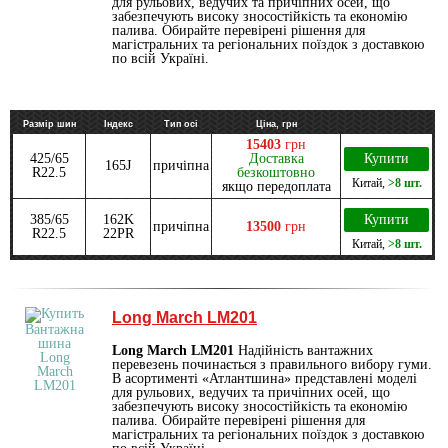
для рульових, ведучих та причіпних осей, що
забезпечують високу зносостійкість та економію
палива. Обирайте перевірені рішення для
магістральних та регіональних поїздок з доставкою
по всій Україні.
Размір шин
Індекс
Тип осі
Ціна, грн
15403
грн
425/65
Доставка
Купити
165J
причіпна
R22.5
безкоштовно
Китай
,
>8 шт.
якщо передоплата
385/65
162K
Купити
причіпна
13500
грн
R22.5
22PR
Китай
,
>8 шт.
Long March LM201
Long March LM201
Надійність вантажних
перевезень починається з правильного вибору гуми.
В асортименті «Атлантшина» представлені моделі
для рульових, ведучих та причіпних осей, що
забезпечують високу зносостійкість та економію
палива. Обирайте перевірені рішення для
магістральних та регіональних поїздок з доставкою