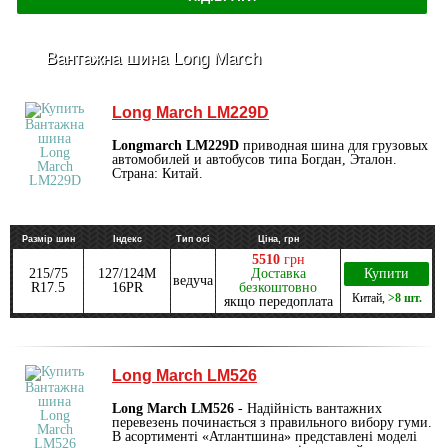
Вантажна шина Long March
Long March LM229D
Longmarch LM229D
приводная шина для грузовых
автомобилей и автобусов типа Богдан, Эталон.
Страна: Китай.
Размір шин
Індекс
Тип осі
Ціна, грн
5510
грн
215/75
127/124M
Доставка
Купити
ведуча
R17.5
16PR
безкоштовно
Китай
,
>8 шт.
якщо передоплата
Long March LM526
Long March LM526
- Надійність вантажних
перевезень починається з правильного вибору гуми.
В асортименті «Атлантшина» представлені моделі