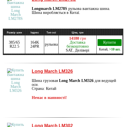
Longmarch LM278S
рульова вантажна шина.
Шина виробляється в Китаї.
Размір шин
Індекс
Тип осі
Ціна, грн
14180
грн
385/65
164K
Доставка
Купити
рульова
R22.5
24PR
безкоштовно
Китай
,
>10 шт.
SAT, Делівері
Long March LM326
Шина грузовая
Long March LM326
для ведущей
оси.
Страна: Китай
Немає в наявності!
Long March LM302