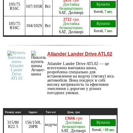
2831
грн
195/75
Доставка
Купити
107/105R
Всі
R16C
безкоштовно
Китай
,
7 шт.
SAT, Делівері
2722
грн
185/75
Доставка
Купити
104/102S
Всі
R16C
безкоштовно
Китай
,
7 шт.
SAT, Делівері
Atlander Lander Drive ATL02
Atlander Lander Drive ATL02 — це
всесезонна вантажна шина,
розроблена спеціально для
встановлення на ведучу (тягову) вісь
автомобіля. Вона поєднує в собі
високу витривалість та ефективне
зчеплення з дорогою у різних
погодних умовах.
Размір шин
Індекс
Тип осі
Ціна, грн
13666
грн
315/80
156/150L
Доставка
Купити
ведуча
R22.5
20PR
безкоштовно
Китай
,
>10 шт.
SAT, Делівері