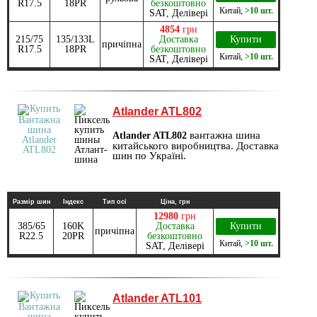
R17.5
18PR
безкоштовно
Китай
,
>10 шт.
SAT, Делівері
4854
грн
215/75
135/133L
Доставка
Купити
причіпна
R17.5
18PR
безкоштовно
Китай
,
>10 шт.
SAT, Делівері
Atlander ATL802
вантажна шина
Atlander ATL802
китайського виробництва. Доставка
шин по Україні.
Размір шин
Індекс
Тип осі
Ціна, грн
12980
грн
385/65
160K
Доставка
Купити
причіпна
R22.5
20PR
безкоштовно
Китай
,
>10 шт.
SAT, Делівері
Atlander ATL101