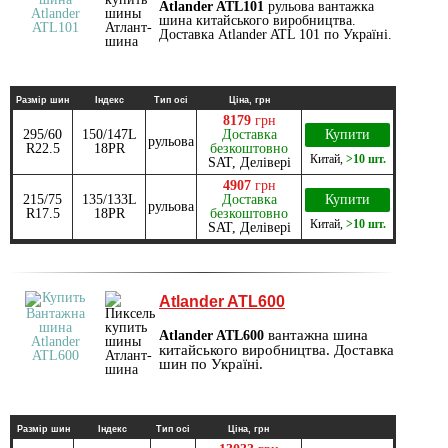
Atlander ATL101
рульова вантажка
шина китайського виробництва.
Доставка Atlander ATL 101 по Україні.
Размір шин
Індекс
Тип осі
Ціна, грн
8179
грн
295/60
150/147L
Доставка
Купити
рульова
R22.5
18PR
безкоштовно
Китай
,
>10 шт.
SAT, Делівері
4907
грн
215/75
135/133L
Доставка
Купити
рульова
R17.5
18PR
безкоштовно
Китай
,
>10 шт.
SAT, Делівері
Atlander ATL600
вантажна шина
Atlander ATL600
китайського виробництва. Доставка
шин по Україні.
Размір шин
Індекс
Тип осі
Ціна, грн