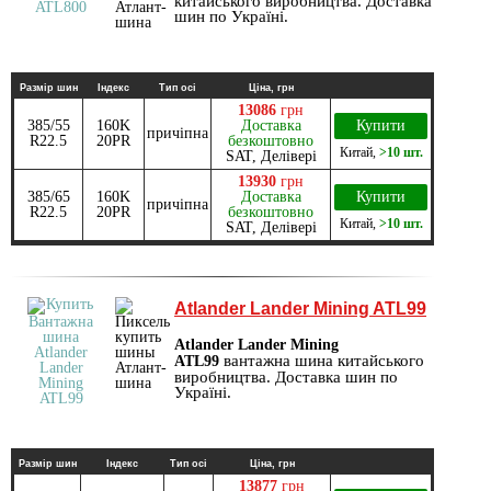
китайського виробництва. Доставка
шин по Україні.
Размір шин
Індекс
Тип осі
Ціна, грн
13086
грн
385/55
160K
Доставка
Купити
причіпна
R22.5
20PR
безкоштовно
Китай
,
>10 шт.
SAT, Делівері
13930
грн
385/65
160K
Доставка
Купити
причіпна
R22.5
20PR
безкоштовно
Китай
,
>10 шт.
SAT, Делівері
Atlander Lander Mining ATL99
Atlander Lander Mining
вантажна шина китайського
ATL99
виробництва. Доставка шин по
Україні.
Размір шин
Індекс
Тип осі
Ціна, грн
13877
грн