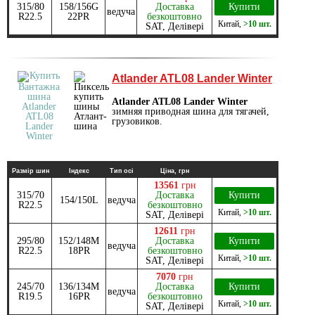
315/80
158/156G
Доставка
Купити
ведуча
R22.5
22PR
безкоштовно
Китай
,
>10 шт.
SAT, Делівері
Atlander ATL08 Lander Winter
Atlander ATL08 Lander Winter
зимняя приводная шина для тягачей,
грузовиков.
Размір шин
Індекс
Тип осі
Ціна, грн
13561
грн
315/70
Доставка
Купити
154/150L
ведуча
R22.5
безкоштовно
Китай
,
>10 шт.
SAT, Делівері
12611
грн
295/80
152/148M
Доставка
Купити
ведуча
R22.5
18PR
безкоштовно
Китай
,
>10 шт.
SAT, Делівері
7070
грн
245/70
136/134M
Доставка
Купити
ведуча
R19.5
16PR
безкоштовно
Китай
,
>10 шт.
SAT, Делівері