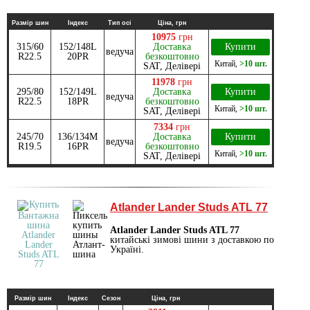
Размір шин
Індекс
Тип осі
Ціна, грн
10975
грн
315/60
152/148L
Доставка
Купити
ведуча
R22.5
20PR
безкоштовно
Китай
,
>10 шт.
SAT, Делівері
11978
грн
295/80
152/149L
Доставка
Купити
ведуча
R22.5
18PR
безкоштовно
Китай
,
>10 шт.
SAT, Делівері
7334
грн
245/70
136/134M
Доставка
Купити
ведуча
R19.5
16PR
безкоштовно
Китай
,
>10 шт.
SAT, Делівері
Atlander Lander Studs ATL 77
Atlander Lander Studs ATL 77
китайські зимові шини з доставкою по
Україні.
Размір шин
Індекс
Сезон
Ціна, грн