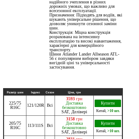
надійного зчеплення в різних
дорожніх умовах, що важливо для
всесезонної експлуатації.
Призначення: Підходять для водіїв, які
шукають універсальне рішення, що
дозволяє уникнути сезонної заміни
шин.
Конструкція: Міцна конструкція
розрахована на інтенсивну
експлуатацію та високі навантаження,
характерні для комерційного
транспорту.
Шини Atlander Lander Allseason ATL-
56 є популярним вибором завдяки
вигідній ціні та універсальності
застосування.
Размір шин
Індекс
Сезон
Ціна, грн
3593
грн
225/75
Доставка
Купити
121/120R
Всі
R16C
безкоштовно
Китай
,
>10 шт.
SAT, Делівері
3158
грн
205/75
Доставка
Купити
113/111S
Всі
R16C
безкоштовно
Китай
,
>10 шт.
SAT, Делівері