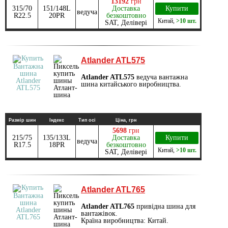
13192
грн
315/70
151/148L
Доставка
Купити
ведуча
R22.5
20PR
безкоштовно
Китай
,
>10 шт.
SAT, Делівері
Atlander ATL575
Atlander ATL575
ведуча вантажна
шина китайського виробництва.
Размір шин
Індекс
Тип осі
Ціна, грн
5698
грн
215/75
135/133L
Доставка
Купити
ведуча
R17.5
18PR
безкоштовно
Китай
,
>10 шт.
SAT, Делівері
Atlander ATL765
Atlander ATL765
привідна шина для
вантажівок.
Країна виробництва: Китай.