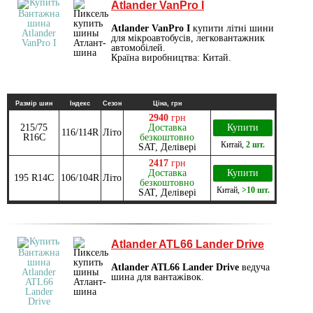
Atlander VanPro I
Atlander VanPro I
купити літні шини
для мікроавтобусів, легковантажник
автомобілей.
Країна виробництва: Китай.
Размір шин
Індекс
Сезон
Ціна, грн
2940
грн
215/75
Доставка
Купити
116/114R
Літо
R16C
безкоштовно
Китай
,
2 шт.
SAT, Делівері
2417
грн
Доставка
Купити
195 R14C
106/104R
Літо
безкоштовно
Китай
,
>10 шт.
SAT, Делівері
Atlander ATL66 Lander Drive
Atlander ATL66 Lander Drive
ведуча
шина для вантажівок.