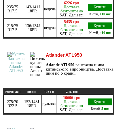
6226
грн
235/75
143/141J
Доставка
Купити
ведуча
R17.5
18PR
безкоштовно
Китай
,
>10 шт.
SAT, Делівері
5435
грн
215/75
136/134J
Доставка
Купити
ведуча
R17.5
18PR
безкоштовно
Китай
,
>10 шт.
SAT, Делівері
Atlander ATL950
вантажна шина
Atlande ATL950
китайського виробництва. Доставка
шин по Україні.
Размір шин
Індекс
Тип осі
Ціна, грн
10606
грн
275/70
152/148J
Доставка
Купити
рульова
R22.5
18PR
безкоштовно
Китай
,
5 шт.
SAT, Делівері