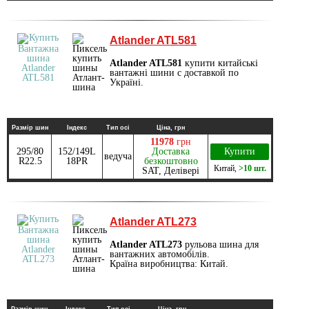
Atlander ATL581
Atlander ATL581
купити китайські
вантажні шини с доставкой по
Україні.
Размір шин
Індекс
Тип осі
Ціна, грн
11978
грн
295/80
152/149L
Доставка
Купити
ведуча
R22.5
18PR
безкоштовно
Китай
,
>10 шт.
SAT, Делівері
Atlander ATL273
Atlander ATL273
рульова шина для
вантажних автомобілів.
Країна виробництва: Китай.
Размір шин
Індекс
Тип осі
Ціна, грн