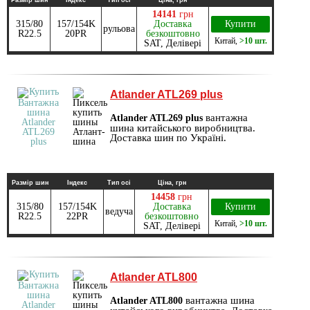
14141
грн
315/80
157/154K
Доставка
Купити
рульова
R22.5
20PR
безкоштовно
Китай
,
>10 шт.
SAT, Делівері
Atlander ATL269 plus
вантажна
Atlander ATL269 plus
шина китайського виробництва.
Доставка шин по Україні.
Размір шин
Індекс
Тип осі
Ціна, грн
14458
грн
315/80
157/154K
Доставка
Купити
ведуча
R22.5
22PR
безкоштовно
Китай
,
>10 шт.
SAT, Делівері
Atlander ATL800
вантажна шина
Atlander ATL800