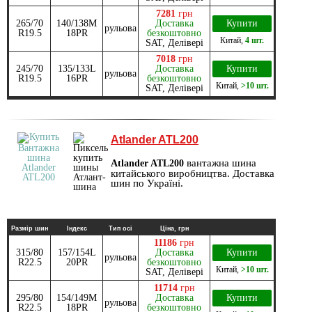
7281
грн
265/70
140/138M
Доставка
Купити
рульова
R19.5
18PR
безкоштовно
Китай
,
4 шт.
SAT, Делівері
7018
грн
245/70
135/133L
Доставка
Купити
рульова
R19.5
16PR
безкоштовно
Китай
,
>10 шт.
SAT, Делівері
Atlander ATL200
вантажна шина
Atlander ATL200
китайського виробництва. Доставка
шин по Україні.
Размір шин
Індекс
Тип осі
Ціна, грн
11186
грн
315/80
157/154L
Доставка
Купити
рульова
R22.5
20PR
безкоштовно
Китай
,
>10 шт.
SAT, Делівері
11714
грн
295/80
154/149M
Доставка
Купити
рульова
R22.5
18PR
безкоштовно