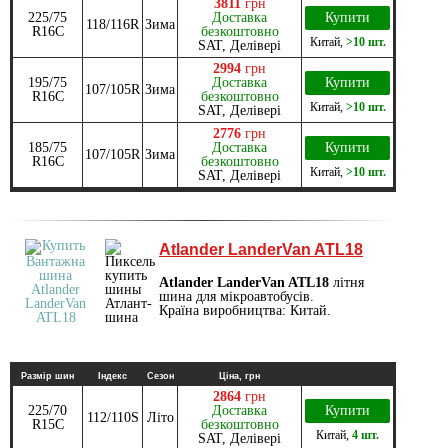
3811
грн
225/75
Доставка
Купити
118/116R
Зима
R16C
безкоштовно
Китай
,
>10 шт.
SAT, Делівері
2994
грн
195/75
Доставка
Купити
107/105R
Зима
R16C
безкоштовно
Китай
,
>10 шт.
SAT, Делівері
2776
грн
185/75
Доставка
Купити
107/105R
Зима
R16C
безкоштовно
Китай
,
>10 шт.
SAT, Делівері
Atlander LanderVan ATL18
Atlander LanderVan ATL18
літня
шина для мікроавтобусів.
Країна виробництва: Китай.
Размір шин
Індекс
Сезон
Ціна, грн
2864
грн
225/70
Доставка
Купити
112/110S
Літо
R15C
безкоштовно
Китай
,
4 шт.
SAT, Делівері