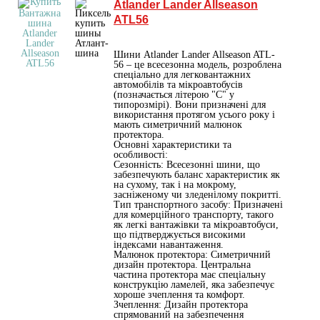
Atlander Lander Allseason
ATL56
Шини Atlander Lander Allseason ATL-
56 – це всесезонна модель, розроблена
спеціально для легковантажних
автомобілів та мікроавтобусів
(позначається літерою "С" у
типорозмірі). Вони призначені для
використання протягом усього року і
мають симетричний малюнок
протектора.
Основні характеристики та
особливості:
Сезонність: Всесезонні шини, що
забезпечують баланс характеристик як
на сухому, так і на мокрому,
засніженому чи зледенілому покритті.
Тип транспортного засобу: Призначені
для комерційного транспорту, такого
як легкі вантажівки та мікроавтобуси,
що підтверджується високими
індексами навантаження.
Малюнок протектора: Симетричний
дизайн протектора. Центральна
частина протектора має спеціальну
конструкцію ламелей, яка забезпечує
хороше зчеплення та комфорт.
Зчеплення: Дизайн протектора
спрямований на забезпечення