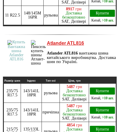
Китай
,
>10 шт.
SAT, Делівері
8917
грн
148/145M
Доставка
Купити
11 R22.5
рульова
16PR
безкоштовно
Китай
,
>10 шт.
SAT, Делівері
Atlander ATL816
вантажна шина
Atlander ATL816
китайського виробництва. Доставка
шин по Україні.
Размір шин
Індекс
Тип осі
Ціна, грн
5487
грн
235/75
143/141L
Доставка
Купити
рульова
R17.5
18PR
безкоштовно
Китай
,
>10 шт.
SAT, Делівері
5487
грн
235/75
143/141L
Доставка
Купити
причіпна
R17.5
18PR
безкоштовно
Китай
,
>10 шт.
SAT, Делівері
4854
грн
215/75
135/133L
Доставка
Купити
рульова