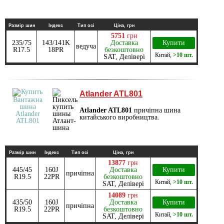
Размір шин
Індекс
Тип осі
Ціна, грн
5751
грн
235/75
143/141K
Доставка
Купити
ведуча
R17.5
18PR
безкоштовно
Китай
,
>10 шт.
SAT, Делівері
Atlander ATL801
Atlander ATL801
причіпна шина
китайського виробництва.
Размір шин
Індекс
Тип осі
Ціна, грн
13877
грн
445/45
160J
Доставка
Купити
причіпна
R19.5
22PR
безкоштовно
Китай
,
>10 шт.
SAT, Делівері
14089
грн
435/50
160J
Доставка
Купити
причіпна
R19.5
22PR
безкоштовно
Китай
,
>10 шт.
SAT, Делівері