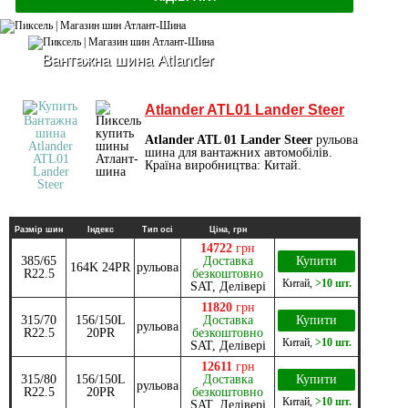
Вантажна шина Atlander
Atlander ATL01 Lander Steer
Atlander ATL 01 Lander Steer
рульова
шина для вантажних автомобілів.
Країна виробництва: Китай.
Размір шин
Індекс
Тип осі
Ціна, грн
14722
грн
385/65
Доставка
Купити
164K 24PR
рульова
R22.5
безкоштовно
Китай
,
>10 шт.
SAT, Делівері
11820
грн
315/70
156/150L
Доставка
Купити
рульова
R22.5
20PR
безкоштовно
Китай
,
>10 шт.
SAT, Делівері
12611
грн
315/80
156/150L
Доставка
Купити
рульова
R22.5
20PR
безкоштовно
Китай
,
>10 шт.
SAT, Делівері