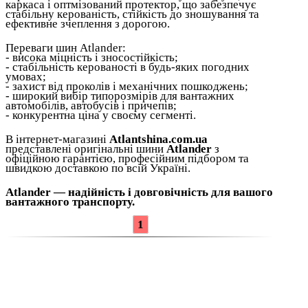
каркаса і оптмізований протектор, що забезпечує
стабільну керованість, стійкість до зношування та
ефективне зчеплення з дорогою.
Переваги шин Atlander:
- висока міцність і зносостійкість;
- стабільність керованості в будь-яких погодних
умовах;
- захист від проколів і механічних пошкоджень;
- широкий вибір типорозмірів для вантажних
автомобілів, автобусів і причепів;
- конкурентна ціна у своєму сегменті.
В інтернет-магазині
Atlantshina.com.ua
представлені оригінальні шини
Atlander
з
офіційною гарантією, професійним підбором та
швидкою доставкою по всій Україні.
Atlander — надійність і довговічність для вашого
вантажного транспорту.
1