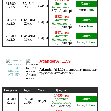
13033
грн
315/80
157/154L
Доставка
Купити
ведуча
R22.5
20PR
безкоштовно
Китай
,
7 шт.
SAT, Делівері
11925
грн
315/70
156/150М
Доставка
Купити
ведуча
R22.5
20PR
безкоштовно
Китай
,
6 шт.
SAT, Делівері
11872
грн
295/80
154/149M
Доставка
Купити
ведуча
R22.5
18PR
безкоштовно
Китай
,
>10 шт.
SAT, Делівері
Atlander ATL159
Atlander ATL159
приводная шина для
грузовых автомобилей.
Размір шин
Індекс
Тип осі
Ціна, грн
14036
грн
315/80
157/154L
Доставка
Купити
ведуча
R22.5
20PR
безкоштовно
Китай
,
>10 шт.
SAT, Делівері