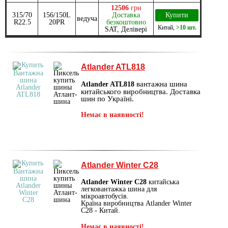
12506
грн
315/70
156/150L
Доставка
Купити
ведуча
R22.5
20PR
безкоштовно
Китай
,
>10 шт.
SAT, Делівері
Atlander ATL818
вантажна шина
Atlander ATL818
китайського виробництва. Доставка
шин по Україні.
Немає в наявності!
Atlander Winter C28
Atlander Winter C28
китайська
легковантажка шина для
мікроавтобусів.
Країна виробництва Atlander Winter
C28 - Китай.
Немає в наявності!