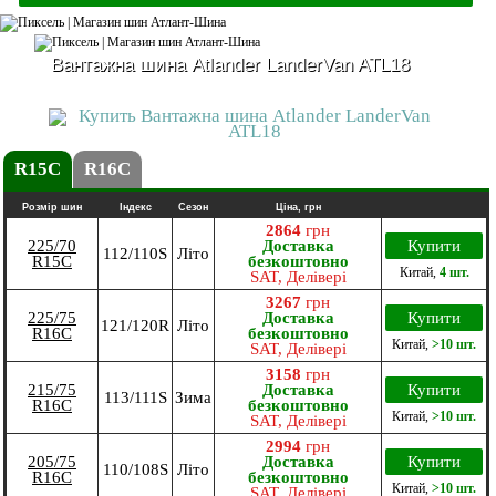
Вантажна шина Atlander LanderVan ATL18
R15C
R16C
Розмір шин
Індекс
Сезон
Ціна, грн
2864
грн
225/70
Доставка
Купити
112/110S
Літо
R15C
безкоштовно
Китай
,
4 шт.
SAT, Делівері
3267
грн
225/75
Доставка
Купити
121/120R
Літо
R16C
безкоштовно
Китай
,
>10 шт.
SAT, Делівері
3158
грн
215/75
Доставка
Купити
113/111S
Зима
R16C
безкоштовно
Китай
,
>10 шт.
SAT, Делівері
2994
грн
205/75
Доставка
Купити
110/108S
Літо
R16C
безкоштовно
Китай
,
>10 шт.
SAT, Делівері