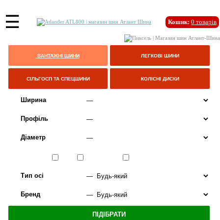
☰
Кошик:
0
товарів
ВАНТАЖНІ ШИНИ
ЛЕГКОВІ ШИНИ
СІЛЬГОСП ТА СПЕЦШИНИ
КОЛІСНІ ДИСКИ
Ширина
Профіль
Діаметр
Сезон
ЛІТО
ВСЕСЕЗОННІ
ЗИМА
Тип осі
Бренд