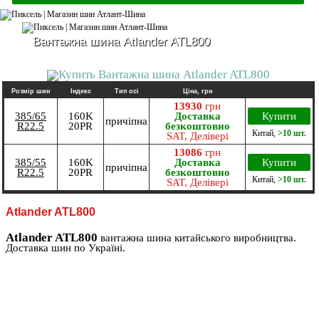
Вантажна шина Atlander ATL800
Розмір шин
Індекс
Тип осі
Ціна, грн
13930
грн
385/65
160K
Доставка
Купити
причіпна
R22.5
20PR
безкоштовно
Китай
,
>10 шт.
SAT, Делівері
13086
грн
385/55
160K
Доставка
Купити
причіпна
R22.5
20PR
безкоштовно
Китай
,
>10 шт.
SAT, Делівері
Atlander ATL800
Atlander ATL800
вантажна шина китайського виробництва.
Доставка шин по Україні.