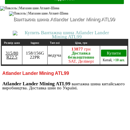
Вантажна шина Atlander Lander Mining ATL99
Розмір шин
Індекс
Тип осі
Ціна, грн
13877
грн
315/80
158/156G
Доставка
Купити
ведуча
R22.5
22PR
безкоштовно
Китай
,
>10 шт.
SAT, Делівері
Atlander Lander Mining ATL99
Atlander Lander Mining ATL99
вантажна шина китайського
виробництва. Доставка шин по Україні.