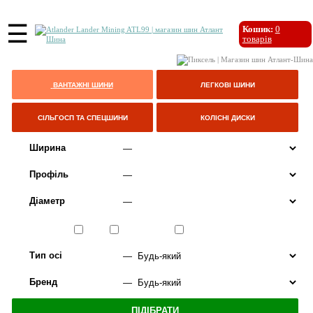
☰
Кошик:
0
товарів
ВАНТАЖНІ ШИНИ
ЛЕГКОВІ ШИНИ
СІЛЬГОСП ТА СПЕЦШИНИ
КОЛІСНІ ДИСКИ
Ширина
Профіль
Діаметр
Сезон
ЛІТО
ВСЕСЕЗОННІ
ЗИМА
Тип осі
Бренд