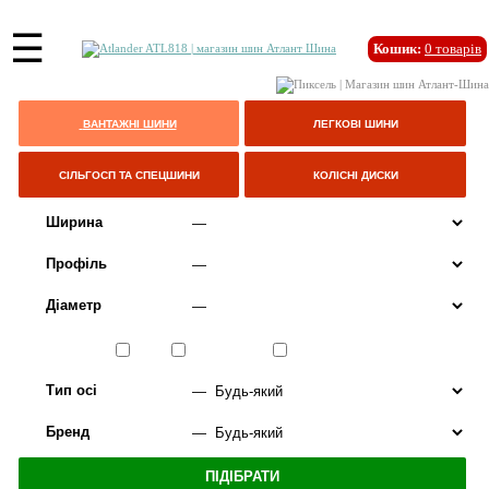
☰
Кошик:
0
товарів
ВАНТАЖНІ ШИНИ
ЛЕГКОВІ ШИНИ
СІЛЬГОСП ТА СПЕЦШИНИ
КОЛІСНІ ДИСКИ
Ширина
Профіль
Діаметр
Сезон
ЛІТО
ВСЕСЕЗОННІ
ЗИМА
Тип осі
Бренд