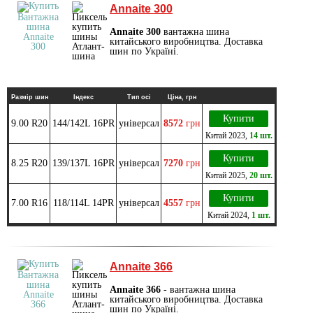
Annaite 300
Annaite 300
вантажна шина
китайського виробництва. Доставка
шин по Україні.
Размір шин
Індекс
Тип осі
Ціна, грн
Купити
9.00 R20
144/142L 16PR
універсал
8572
грн
Китай
2023
,
14 шт.
Купити
8.25 R20
139/137L 16PR
універсал
7270
грн
Китай
2025
,
20 шт.
Купити
7.00 R16
118/114L 14PR
універсал
4557
грн
Китай
2024
,
1 шт.
Annaite 366
Annaite 366
- вантажна шина
китайського виробництва. Доставка
шин по Україні.