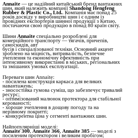
Annaite
— це надійний китайський бренд вантажних
шин, який належить компанії
Shandong Hengfeng
Rubber & Plastic Co., Ltd.
. Компанія має понад 25
років досвіду у виробництві шин і є одним із
провідних експортерів шинної продукції з Китаю,
постачаючи свою продукцію в понад 80 країн світу.
Шини
Annaite
спеціально розроблені для
комерційного транспорту — тягачів, причепів,
самоскидів, авт
бусів і спеціалізованої техніки. Основний акцент
зроблено на міцність, витривалість, безпечне
зчеплення та економічну ефективність при
інтенсивному використанні в міських, регіональних
та змішаних умовах експлуатації.
Переваги шин Annaite:
- посилена конструкція каркаса для великих
навантажень;
- зносостійка гумова суміш, що забезпечує тривалий
ресурс;
- оптимізований малюнок протектора для стабільної
керованості;
- хороше зчеплення в дощову погоду та на
нерівному покритті;
- конкурентна ціна у сегменті вантажних шин.
Найпопулярніші моделі:
Annaite 300
,
Annaite 366
,
Annaite 385
— моделі з
посиленим протектором і великим пробігом;