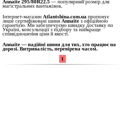
Annaite 295/80R22.5
— популярний розмір для
магістральних вантажівок.
Інтернет-магазин
Atlantshina.com.ua
пропонує
лише сертифіковані шини
Annaite
з офіційною
гарантією. Ми забезпечуємо швидку доставку по
Україні, консультації з підбору та найкраще
співвідношення ціни й якості.
Annaite — надійні шини для тих, хто працює на
дорозі. Витривалість, перевірена часом.
1