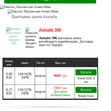
Вантажна шина Annaite
Annaite 386
Annaite 386
вантажна шина
китайського виробництва. Доставка
шин по Україні.
Размір
Індекс
Тип осі
Ціна, грн
шин
Купити
9.00
144/142K
ведуча
8680
грн
R20
16PR
Китай
2026
,
4
шт.
7357
грн
8.25
139/137K
Купити
ведуча
Доставка
R20
16PR
безкоштовно
Китай
,
8 шт.