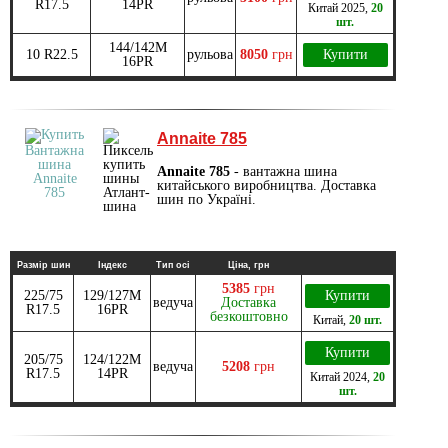
R17.5
14PR
Китай
2025
,
20
шт.
144/142M
10 R22.5
рульова
8050
грн
Купити
16PR
Annaite 785
Annaite 785
- вантажна шина
китайського виробництва. Доставка
шин по Україні.
Размір шин
Індекс
Тип осі
Ціна, грн
5385
грн
225/75
129/127M
Купити
ведуча
Доставка
R17.5
16PR
безкоштовно
Китай
,
20 шт.
Купити
205/75
124/122M
ведуча
5208
грн
R17.5
14PR
Китай
2024
,
20
шт.