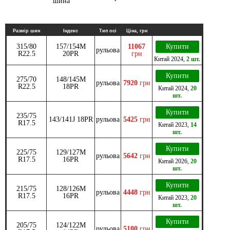
Размір шин
Індекс
Тип осі
Ціна, грн
315/80
157/154M
11067
Купити
рульова
R22.5
20PR
грн
Китай
2024
,
2 шт.
Купити
275/70
148/145M
рульова
7920
грн
R22.5
18PR
Китай
2024
,
20
шт.
Купити
235/75
143/141J 18PR
рульова
5425
грн
R17.5
Китай
2023
,
14
шт.
Купити
225/75
129/127M
рульова
5642
грн
R17.5
16PR
Китай
2026
,
20
шт.
Купити
215/75
128/126M
рульова
4448
грн
R17.5
16PR
Китай
2023
,
20
шт.
Купити
205/75
124/122М
рульова
5100
грн