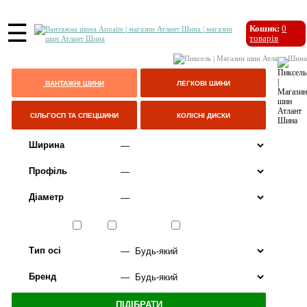
☰
Кошик:
0
товарів
ВАНТАЖНІ ШИНИ
ЛЕГКОВІ ШИНИ
СІЛЬГОСП ТА СПЕЦШИНИ
КОЛІСНІ ДИСКИ
Ширина
Профіль
Діаметр
Сезон
ЛІТО
ВСЕСЕЗОННІ
ЗИМА
Тип осі
Бренд