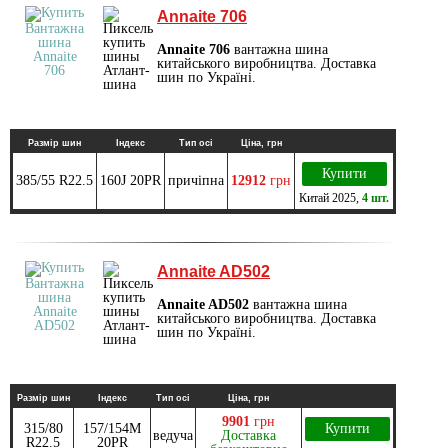
Annaite 706
Annaite 706
вантажна шина
китайського виробництва. Доставка
шин по Україні.
Размір шин
Індекс
Тип осі
Ціна, грн
Купити
385/55 R22.5
160J 20PR
причіпна
12912
грн
Китай
2025
,
4 шт.
Annaite AD502
Annaite AD502
вантажна шина
китайського виробництва. Доставка
шин по Україні.
Размір шин
Індекс
Тип осі
Ціна, грн
9901
грн
315/80
157/154М
Купити
ведуча
Доставка
R22.5
20PR