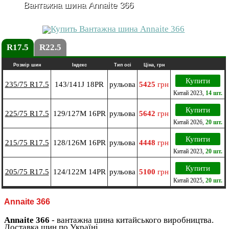
Вантажна шина Annaite 366
R17.5
R22.5
Розмір шин
Індекс
Тип осі
Ціна, грн
Купити
235/75 R17.5
143/141J 18PR
рульова
5425
грн
Китай
2023
,
14 шт.
Купити
225/75 R17.5
129/127M 16PR
рульова
5642
грн
Китай
2026
,
20 шт.
Купити
215/75 R17.5
128/126M 16PR
рульова
4448
грн
Китай
2023
,
20 шт.
Купити
205/75 R17.5
124/122М 14PR
рульова
5100
грн
Китай
2025
,
20 шт.
Annaite 366
Annaite 366
- вантажна шина китайського виробництва.
Доставка шин по Україні.