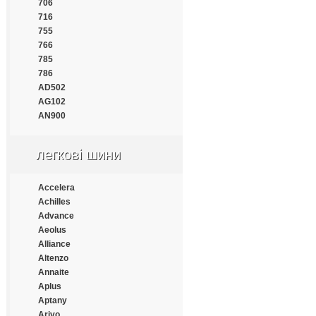
Continental
706
Cooper
716
Cooper Chengshan
755
Cossack
766
Cratos
785
CrossWind
786
Daewoo
AD502
Dayton
AG102
Debica
AN900
Deestone
Diamondback
легкові шини
Distance
Double Coin
Double Happiness
Accelera
Double Road
Achilles
Doublestar
Advance
Doupro
Aeolus
Drivemaster
Alliance
Dunlop
Altenzo
Duraturn
Annaite
Durun
Aplus
Eced
Aptany
Ecovision
Arivo