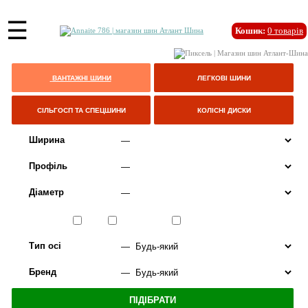
☰
Кошик:
0
товарів
ВАНТАЖНІ ШИНИ
ЛЕГКОВІ ШИНИ
СІЛЬГОСП ТА СПЕЦШИНИ
КОЛІСНІ ДИСКИ
Ширина
Профіль
Діаметр
Сезон
ЛІТО
ВСЕСЕЗОННІ
ЗИМА
Тип осі
Бренд