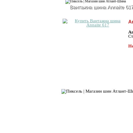
Вантажна шина Annaite 61
An
An
Ст
Не