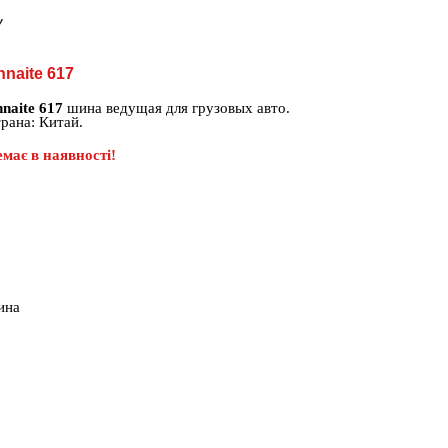
7
naite 617
naite 617
шина ведущая для грузовых авто.
рана: Китай.
має в наявності!