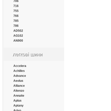
Continental
706
Cooper
716
Cooper Chengshan
755
Cossack
766
Cratos
785
CrossWind
786
Daewoo
AD502
Dayton
AG102
Debica
AN900
Deestone
Diamondback
легкові шини
Distance
Double Coin
Double Happiness
Accelera
Double Road
Achilles
Doublestar
Advance
Doupro
Aeolus
Drivemaster
Alliance
Dunlop
Altenzo
Duraturn
Annaite
Durun
Aplus
Eced
Aptany
Ecovision
Arivo