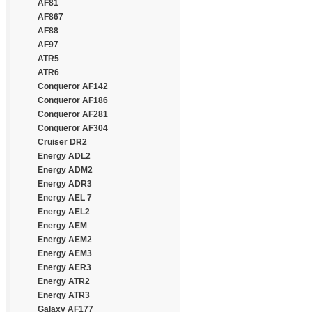
Continental
AF81
Cooper
AF867
Cooper Chengshan
AF88
Cossack
AF97
Cratos
ATR5
CrossWind
ATR6
Daewoo
Conqueror AF142
Dayton
Conqueror AF186
Debica
Conqueror AF281
Deestone
Conqueror AF304
Diamondback
Cruiser DR2
Distance
Energy ADL2
Double Coin
Energy ADM2
Double Happiness
Energy ADR3
Double Road
Energy AEL 7
Doublestar
Energy AEL2
Doupro
Energy AEM
Drivemaster
Energy AEM2
Dunlop
Energy AEM3
Duraturn
Energy AER3
Durun
Energy ATR2
Eced
Energy ATR3
Ecovision
Galaxy AF177