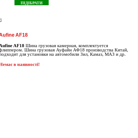
8
Aufine AF18
Aufine AF18
Шина грузовая камерная, комплектуется
флиппером. Шина грузовая Ауфайн АФ18 производства Китай,
подходит для установки на автомобили Зил, Камаз, МАЗ и др.
Немає в наявності!