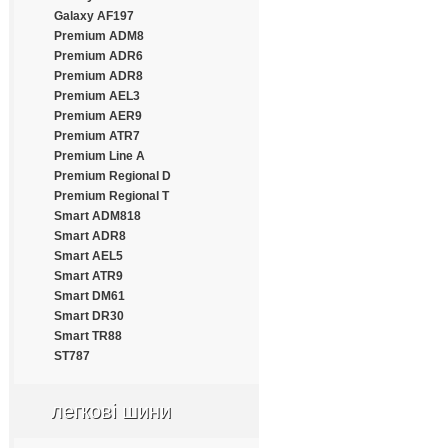
Estrada
Galaxy AF197
Everest
Premium ADM8
Everton
Premium ADR6
Fairking
Premium ADR8
Falken
Premium AEL3
Farroad
Premium AER9
Fastwear
Premium ATR7
Federal
Premium Line A
Fesite
Premium Regional D
Firelion
Premium Regional T
Firemax
Smart ADM818
Firestone
Smart ADR8
Force
Smart AEL5
Formula
Smart ATR9
Fortune
Smart DM61
Frideric
Smart DR30
Fronway
Smart TR88
Fulda
ST787
Fullrun
Funtoma
легкові шини
Gallant
General