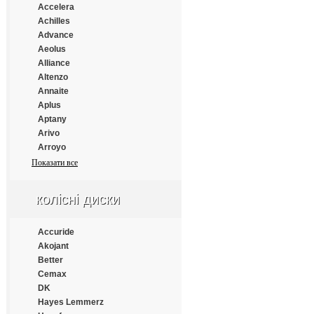
Gislaved
Accelera
Giti
Achilles
GM Rover
Advance
Gold Dove
Aeolus
Gold Tyre
Alliance
Goldpartner
Altenzo
Goldshield
Annaite
Goodride
Aplus
Goodtyre
Aptany
GoodYear
Arivo
Green Dragon
Arroyo
GreenTrac
Atlander
Показати все
Greforce
Atlas
Grenlander
Atturo
колісні диски
GT Radial
Austone
GTK
Autogrip
Habilead
Bars
Accuride
Haida
Barum
Akojant
Hankook
BFGoodrich
Better
Haohua
Blacklion
Cemax
HappyRoad
Bridgestone
DK
Hengtar
Cachland
Hayes Lemmerz
Hifly