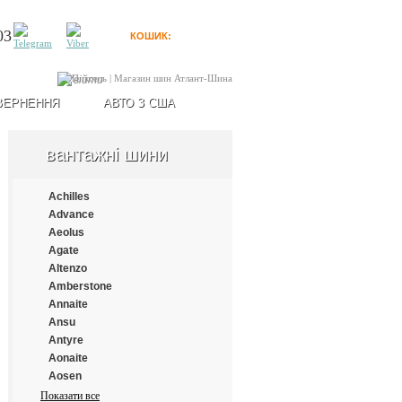
03
КОШИК:
0
товарів
Увійти
ВЕРНЕННЯ
АВТО З США
вантажні шини
Achilles
Advance
Aeolus
Agate
Altenzo
Amberstone
Annaite
Ansu
Antyre
Aonaite
Aosen
Aplus
Показати все