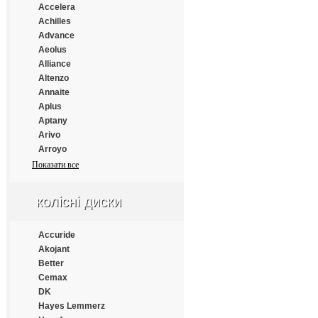
Gislaved
Accelera
Giti
Achilles
GM Rover
Advance
Gold Dove
Aeolus
Gold Tyre
Alliance
Goldpartner
Altenzo
Goldshield
Annaite
Goodride
Aplus
Goodtyre
Aptany
GoodYear
Arivo
Green Dragon
Arroyo
GreenTrac
Atlander
Показати все
Greforce
Atlas
Grenlander
Atturo
колісні диски
GT Radial
Austone
GTK
Autogrip
Habilead
Bars
Accuride
Haida
Barum
Akojant
Hankook
BFGoodrich
Better
Haohua
Blacklion
Cemax
HappyRoad
Bridgestone
DK
Hengtar
Cachland
Hayes Lemmerz
Hifly