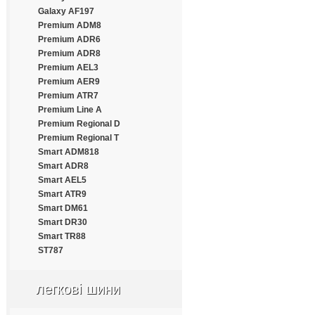
Estrada
Galaxy AF197
Everest
Premium ADM8
Everton
Premium ADR6
Fairking
Premium ADR8
Falken
Premium AEL3
Farroad
Premium AER9
Fastwear
Premium ATR7
Federal
Premium Line A
Fesite
Premium Regional D
Firelion
Premium Regional T
Firemax
Smart ADM818
Firestone
Smart ADR8
Force
Smart AEL5
Formula
Smart ATR9
Fortune
Smart DM61
Frideric
Smart DR30
Fronway
Smart TR88
Fulda
ST787
Fullrun
Funtoma
легкові шини
Gallant
General