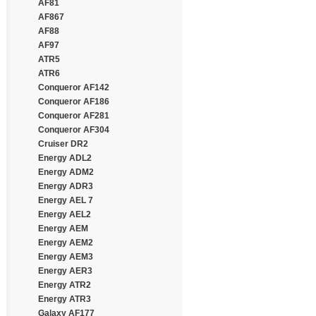
Continental
AF81
Cooper
AF867
Cooper Chengshan
AF88
Cossack
AF97
Cratos
ATR5
CrossWind
ATR6
Daewoo
Conqueror AF142
Dayton
Conqueror AF186
Debica
Conqueror AF281
Deestone
Conqueror AF304
Diamondback
Cruiser DR2
Distance
Energy ADL2
Double Coin
Energy ADM2
Double Happiness
Energy ADR3
Double Road
Energy AEL 7
Doublestar
Energy AEL2
Doupro
Energy AEM
Drivemaster
Energy AEM2
Dunlop
Energy AEM3
Duraturn
Energy AER3
Durun
Energy ATR2
Eced
Energy ATR3
Ecovision
Galaxy AF177