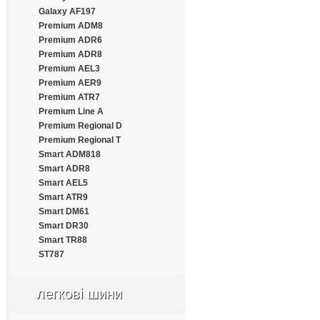
Estrada
Galaxy AF197
Everest
Premium ADM8
Everton
Premium ADR6
Fairking
Premium ADR8
Falken
Premium AEL3
Farroad
Premium AER9
Fastwear
Premium ATR7
Federal
Premium Line A
Fesite
Premium Regional D
Firelion
Premium Regional T
Firemax
Smart ADM818
Firestone
Smart ADR8
Force
Smart AEL5
Formula
Smart ATR9
Fortune
Smart DM61
Frideric
Smart DR30
Fronway
Smart TR88
Fulda
ST787
Fullrun
Funtoma
легкові шини
Gallant
General