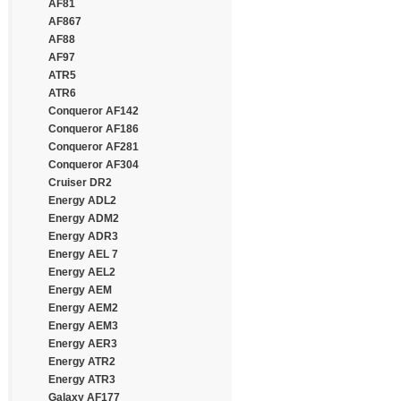
Continental
AF81
Cooper
AF867
Cooper Chengshan
AF88
Cossack
AF97
Cratos
ATR5
CrossWind
ATR6
Daewoo
Conqueror AF142
Dayton
Conqueror AF186
Debica
Conqueror AF281
Deestone
Conqueror AF304
Diamondback
Cruiser DR2
Distance
Energy ADL2
Double Coin
Energy ADM2
Double Happiness
Energy ADR3
Double Road
Energy AEL 7
Doublestar
Energy AEL2
Doupro
Energy AEM
Drivemaster
Energy AEM2
Dunlop
Energy AEM3
Duraturn
Energy AER3
Durun
Energy ATR2
Eced
Energy ATR3
Ecovision
Galaxy AF177