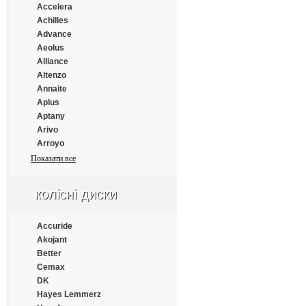
Gislaved
Accelera
Giti
Achilles
GM Rover
Advance
Gold Dove
Aeolus
Gold Tyre
Alliance
Goldpartner
Altenzo
Goldshield
Annaite
Goodride
Aplus
Goodtyre
Aptany
GoodYear
Arivo
Green Dragon
Arroyo
GreenTrac
Atlander
Показати все
Greforce
Atlas
Grenlander
Atturo
колісні диски
GT Radial
Austone
GTK
Autogrip
Habilead
Bars
Accuride
Haida
Barum
Akojant
Hankook
BFGoodrich
Better
Haohua
Blacklion
Cemax
HappyRoad
Bridgestone
DK
Hengtar
Cachland
Hayes Lemmerz
Hifly