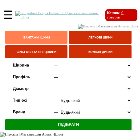
☰
Кошик:
0
товарів
ВАНТАЖНІ ШИНИ
ЛЕГКОВІ ШИНИ
СІЛЬГОСП ТА СПЕЦШИНИ
КОЛІСНІ ДИСКИ
Ширина
Профіль
Діаметр
Тип осі
Бренд