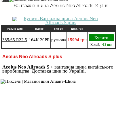
Вантажна шина Aeolus Neo Allroads S plus
Розмір шин
Індекс
Тип осі
Ціна, грн
Купити
385/65 R22.5
164K 20PR
рульова
15994
грн
Китай
,
>12 шт.
Aeolus Neo Allroads S plus
Aeolus Neo Allroads S +
вантажна шина китайського
виробництва. Доставка шин по Україні.