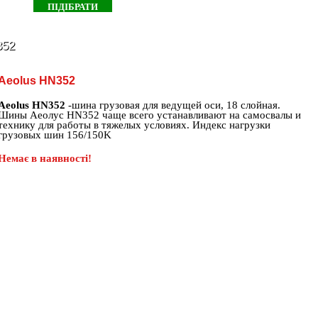
352
Aeolus HN352
Aeolus HN352
-шина грузовая для ведущей оси, 18 слойная.
Шины Аеолус HN352 чаще всего устанавливают на самосвалы и
технику для работы в тяжелых условиях. Индекс нагрузки
грузовых шин 156/150K
Немає в наявності!