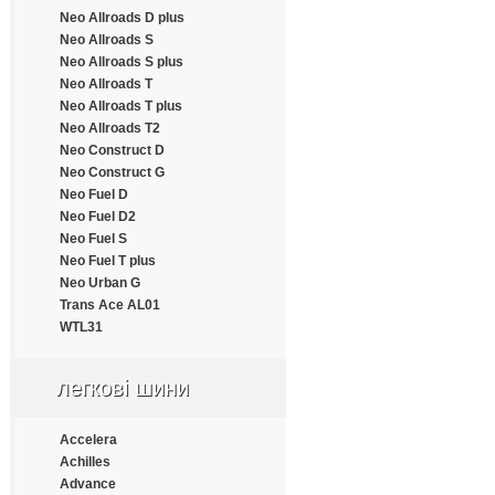
Estrada
Neo Allroads D plus
Everest
Neo Allroads S
Everton
Neo Allroads S plus
Fairking
Neo Allroads T
Falken
Neo Allroads T plus
Farroad
Neo Allroads T2
Fastwear
Neo Construct D
Federal
Neo Construct G
Fesite
Neo Fuel D
Firelion
Neo Fuel D2
Firemax
Neo Fuel S
Firestone
Neo Fuel T plus
Force
Neo Urban G
Formula
Trans Ace AL01
Fortune
WTL31
Frideric
Fronway
легкові шини
Fulda
Fullrun
Funtoma
Accelera
Gallant
Achilles
General
Advance