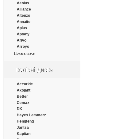
Gislaved
Aeolus
Giti
Alliance
GM Rover
Altenzo
Gold Dove
Annaite
Gold Tyre
Aplus
Goldpartner
Aptany
Goldshield
Arivo
Goodride
Arroyo
Goodtyre
Atlander
Показати все
GoodYear
Atlas
Green Dragon
Atturo
колісні диски
GreenTrac
Austone
Greforce
Autogrip
Grenlander
Bars
Accuride
GT Radial
Barum
Akojant
GTK
BFGoodrich
Better
Habilead
Blacklion
Cemax
Haida
Bridgestone
DK
Hankook
Cachland
Hayes Lemmerz
Haohua
Chengshan
Hengfeng
HappyRoad
Comforser
Jantsa
Hengtar
Compasal
Kapitan
Hifly