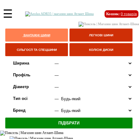
☰
Кошик:
0
товарів
ВАНТАЖНІ ШИНИ
ЛЕГКОВІ ШИНИ
СІЛЬГОСП ТА СПЕЦШИНИ
КОЛІСНІ ДИСКИ
Ширина
Профіль
Діаметр
Тип осі
Бренд