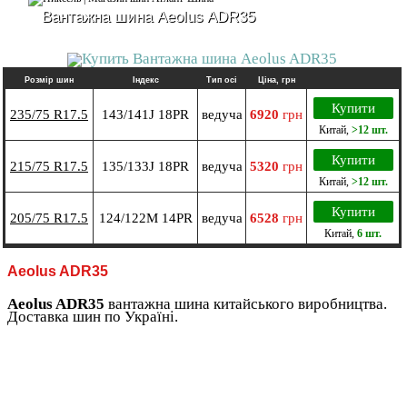
Вантажна шина Aeolus ADR35
Розмір шин
Індекс
Тип осі
Ціна, грн
Купити
235/75 R17.5
143/141J 18PR
ведуча
6920
грн
Китай
,
>12 шт.
Купити
215/75 R17.5
135/133J 18PR
ведуча
5320
грн
Китай
,
>12 шт.
Купити
205/75 R17.5
124/122M 14PR
ведуча
6528
грн
Китай
,
6 шт.
Aeolus ADR35
Aeolus ADR35
вантажна шина китайського виробництва.
Доставка шин по Україні.