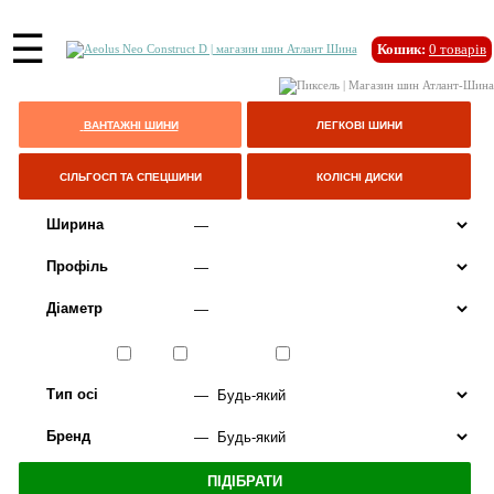
☰
Кошик:
0
товарів
ВАНТАЖНІ ШИНИ
ЛЕГКОВІ ШИНИ
СІЛЬГОСП ТА СПЕЦШИНИ
КОЛІСНІ ДИСКИ
Ширина
Профіль
Діаметр
Сезон
ЛІТО
ВСЕСЕЗОННІ
ЗИМА
Тип осі
Бренд