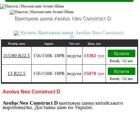
Вантажна шина Aeolus Neo Construct D
Розмір шин
Індекс
Тип осі
Ціна, грн
Купити
315/80 R22.5
156/150K 18PR
ведуча
13382
грн
Китай
,
>12 шт.
Купити
13 R22.5
156/150K 18PR
ведуча
15070
грн
Китай
,
>12 шт.
Aeolus Neo Construct D
Aeolus Neo Construct D
вантажна шина китайського
виробництва. Доставка шин по Україні.