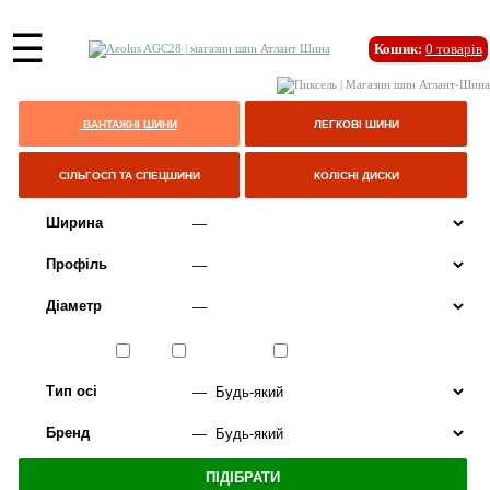
☰
Кошик:
0
товарів
ВАНТАЖНІ ШИНИ
ЛЕГКОВІ ШИНИ
СІЛЬГОСП ТА СПЕЦШИНИ
КОЛІСНІ ДИСКИ
Ширина
Профіль
Діаметр
Сезон
ЛІТО
ВСЕСЕЗОННІ
ЗИМА
Тип осі
Бренд