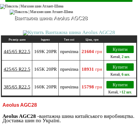
Вантажна шина Aeolus AGC28
Розмір шин
Індекс
Тип осі
Ціна, грн
Купити
445/65 R22.5
169K 20PR
причіпна
21604
грн
Китай
,
2 шт.
Купити
425/65 R22.5
165K 20PR
причіпна
18931
грн
Китай
,
6 шт.
Купити
385/65 R22.5
160K 20PR
причіпна
15798
грн
Китай
,
>12 шт.
Aeolus AGC28
Aeolus AGC28
-вантажна шина китайського виробництва.
Доставка шин по Україні.