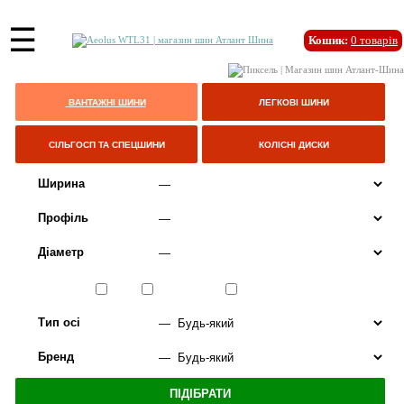
☰
Кошик:
0
товарів
ВАНТАЖНІ ШИНИ
ЛЕГКОВІ ШИНИ
СІЛЬГОСП ТА СПЕЦШИНИ
КОЛІСНІ ДИСКИ
Ширина
Профіль
Діаметр
Сезон
ЛІТО
ВСЕСЕЗОННІ
ЗИМА
Тип осі
Бренд