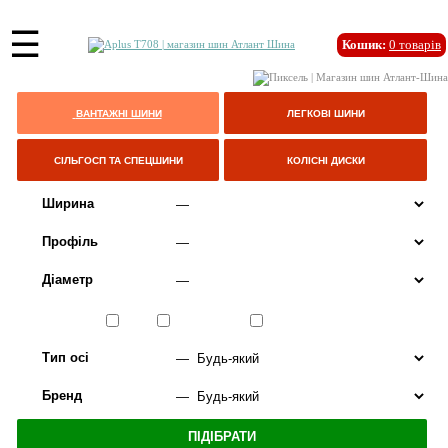
☰
Кошик:
0
товарів
ВАНТАЖНІ ШИНИ
ЛЕГКОВІ ШИНИ
СІЛЬГОСП ТА СПЕЦШИНИ
КОЛІСНІ ДИСКИ
Ширина
Профіль
Діаметр
Сезон
ЛІТО
ВСЕСЕЗОННІ
ЗИМА
Тип осі
Бренд