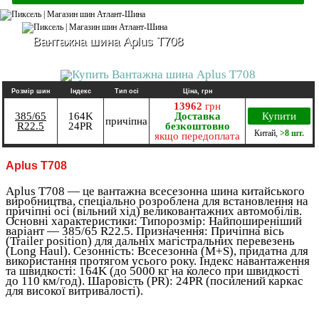
Вантажна шина Aplus T708
Розмір шин
Індекс
Тип осі
Ціна, грн
13962
грн
385/65
164K
Доставка
Купити
причіпна
R22.5
24PR
безкоштовно
Китай
,
>8 шт.
якщо передоплата
Aplus T708
Aplus T708 — це вантажна всесезонна шина китайського
виробництва, спеціально розроблена для встановлення на
причіпні осі (вільний хід) великовантажних автомобілів.
Основні характеристики: Типорозмір: Найпоширеніший
варіант — 385/65 R22.5. Призначення: Причіпна вісь
(Trailer position) для дальніх магістральних перевезень
(Long Haul). Сезонність: Всесезонна (M+S), придатна для
використання протягом усього року. Індекс навантаження
та швидкості: 164K (до 5000 кг на колесо при швидкості
до 110 км/год). Шаровість (PR): 24PR (посилений каркас
для високої витривалості).