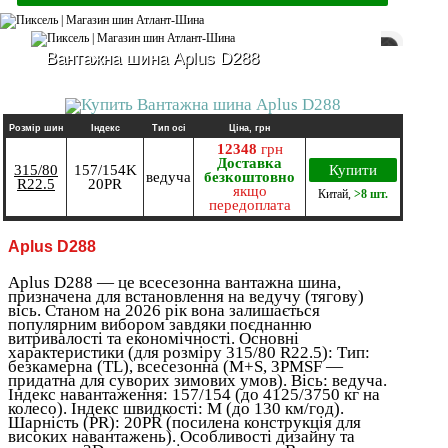
Вантажна шина Aplus D288
Розмір шин
Індекс
Тип осі
Ціна, грн
12348
грн
Доставка
315/80
157/154K
Купити
ведуча
безкоштовно
R22.5
20PR
якщо
Китай
,
>8 шт.
передоплата
Aplus D288
Aplus D288 — це всесезонна вантажна шина,
призначена для встановлення на ведучу (тягову)
вісь. Станом на 2026 рік вона залишається
популярним вибором завдяки поєднанню
витривалості та економічності. Основні
характеристики (для розміру 315/80 R22.5): Тип:
безкамерна (TL), всесезонна (M+S, 3PMSF —
придатна для суворих зимових умов). Вісь: ведуча.
Індекс навантаження: 157/154 (до 4125/3750 кг на
колесо). Індекс швидкості: M (до 130 км/год).
Шарність (PR): 20PR (посилена конструкція для
високих навантажень). Особливості дизайну та