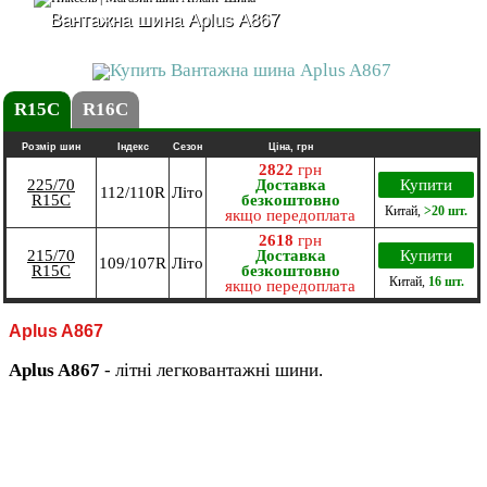
Вантажна шина Aplus A867
R15C
R16C
Розмір шин
Індекс
Сезон
Ціна, грн
2822
грн
225/70
Доставка
Купити
112/110R
Літо
R15C
безкоштовно
Китай
,
>20 шт.
якщо передоплата
2618
грн
215/70
Доставка
Купити
109/107R
Літо
R15C
безкоштовно
Китай
,
16 шт.
якщо передоплата
Aplus A867
Aplus A867
- літні легковантажні шини.