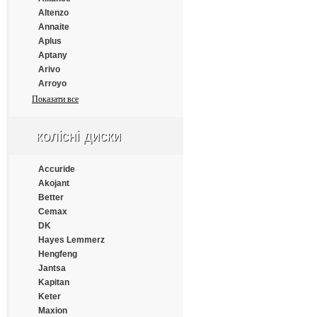
Estrada
Altenzo
Everest
Annaite
Everton
Aplus
Fairking
Aptany
Falken
Arivo
Farroad
Arroyo
Fastwear
Atlander
Показати все
Federal
Atlas
Fesite
Atturo
колісні диски
Firelion
Austone
Firemax
Autogrip
Firestone
Bars
Accuride
Force
Barum
Akojant
Formula
BFGoodrich
Better
Fortune
Blacklion
Cemax
Frideric
Bridgestone
DK
Fronway
Cachland
Hayes Lemmerz
Fulda
Chengshan
Hengfeng
Fullrun
Comforser
Jantsa
Funtoma
Compasal
Kapitan
Gallant
Continental
Keter
General
Cooper
Maxion