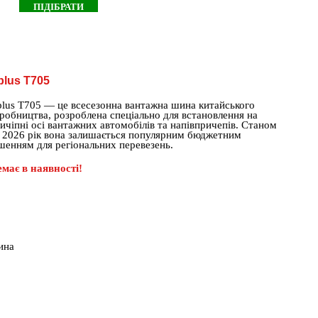
plus T705
lus T705 — це всесезонна вантажна шина китайського
робництва, розроблена спеціально для встановлення на
ичіпні осі вантажних автомобілів та напівпричепів. Станом
 2026 рік вона залишається популярним бюджетним
шенням для регіональних перевезень.
має в наявності!