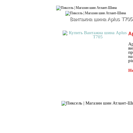
Вантажна шина Aplus T705
A
Ap
ви
пр
на
рі
Не