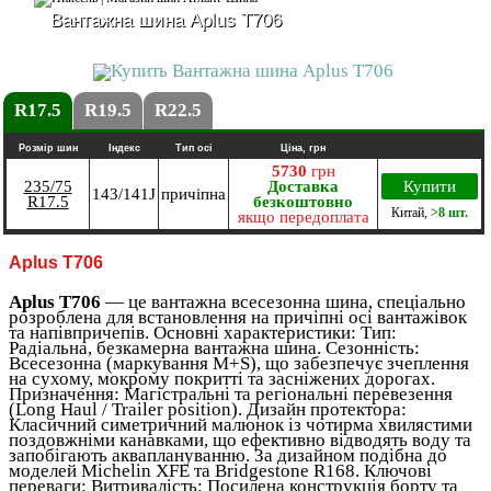
Вантажна шина Aplus T706
R17.5
R19.5
R22.5
Розмір шин
Індекс
Тип осі
Ціна, грн
5730
грн
235/75
Доставка
Купити
143/141J
причіпна
R17.5
безкоштовно
Китай
,
>8 шт.
якщо передоплата
Aplus T706
Aplus T706
— це вантажна всесезонна шина, спеціально
розроблена для встановлення на причіпні осі вантажівок
та напівпричепів. Основні характеристики: Тип:
Радіальна, безкамерна вантажна шина. Сезонність:
Всесезонна (маркування M+S), що забезпечує зчеплення
на сухому, мокрому покритті та засніжених дорогах.
Призначення: Магістральні та регіональні перевезення
(Long Haul / Trailer position). Дизайн протектора:
Класичний симетричний малюнок із чотирма хвилястими
поздовжніми канавками, що ефективно відводять воду та
запобігають акваплануванню. За дизайном подібна до
моделей Michelin XFE та Bridgestone R168. Ключові
переваги: Витривалість: Посилена конструкція борту та