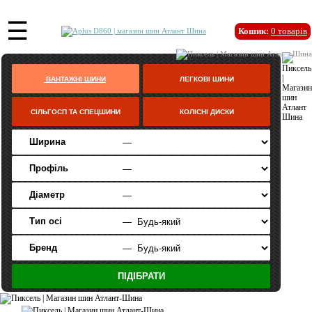
☰
Кошик:
0
товарів
ВАНТАЖНІ ШИНИ
ЛЕГКОВІ ШИНИ
СІЛЬГОСП ТА СПЕЦШИНИ
КОЛІСНІ ДИСКИ
Ширина
Профіль
Діаметр
Тип осі
Бренд