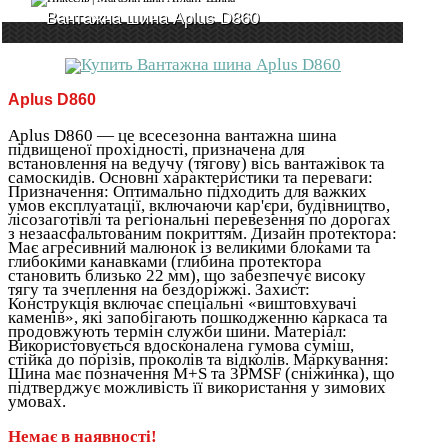
Вантажна шина Aplus D860
Aplus D860
Aplus D860 — це всесезонна вантажна шина
підвищеної прохідності, призначена для
встановлення на ведучу (тягову) вісь вантажівок та
самоскидів. Основні характеристики та переваги:
Призначення: Оптимально підходить для важких
умов експлуатації, включаючи кар'єри, будівництво,
лісозаготівлі та регіональні перевезення по дорогах
з незаасфальтованим покриттям. Дизайн протектора:
Має агресивний малюнок із великими блоками та
глибокими канавками (глибина протектора
становить близько 22 мм), що забезпечує високу
тягу та зчеплення на бездоріжжі. Захист:
Конструкція включає спеціальні «виштовхувачі
каменів», які запобігають пошкодженню каркаса та
продовжують термін служби шини. Матеріал:
Використовується вдосконалена гумова суміш,
стійка до порізів, проколів та відколів. Маркування:
Шина має позначення M+S та 3PMSF (сніжинка), що
підтверджує можливість її використання у зимових
умовах.
Немає в наявності!