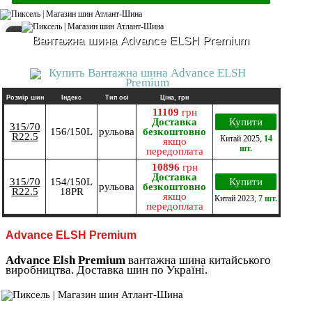
Вантажна шина Advance ELSH Premium
Розмір шин
Індекс
Тип осі
Ціна, грн
11109
грн
Доставка
Купити
315/70
156/150L
рульова
безкоштовно
R22.5
Китай
2025
,
14
якщо
шт.
передоплата
10896
грн
Доставка
315/70
154/150L
Купити
рульова
безкоштовно
R22.5
18PR
якщо
Китай
2023
,
7 шт.
передоплата
Advance ELSH Premium
Advance Elsh Premium
вантажна шина китайського
виробництва. Доставка шин по Україні.