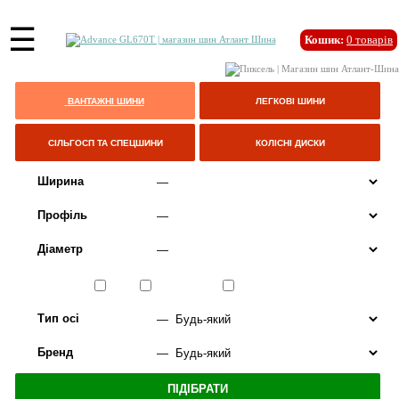
☰
Кошик:
0
товарів
ВАНТАЖНІ ШИНИ
ЛЕГКОВІ ШИНИ
СІЛЬГОСП ТА СПЕЦШИНИ
КОЛІСНІ ДИСКИ
Ширина
Профіль
Діаметр
Сезон
ЛІТО
ВСЕСЕЗОННІ
ЗИМА
Тип осі
Бренд