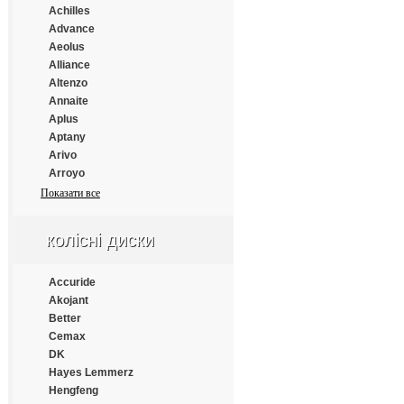
Achilles
Estrada
Advance
Everest
Aeolus
Everton
Alliance
Fairking
Altenzo
Falken
Annaite
Farroad
Aplus
Fastwear
Aptany
Federal
Arivo
Fesite
Arroyo
Firelion
Atlander
Показати все
Firemax
Atlas
Firestone
Atturo
Force
колісні диски
Austone
Formula
Autogrip
Fortune
Bars
Accuride
Frideric
Barum
Akojant
Fronway
BFGoodrich
Better
Fulda
Blacklion
Cemax
Fullrun
Bridgestone
DK
Funtoma
Cachland
Hayes Lemmerz
Gallant
Chengshan
Hengfeng
General