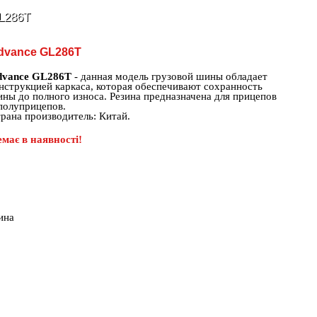
L286T
dvance GL286T
dvance GL286T
- данная модель грузовой шины обладает
нструкцией каркаса, которая обеспечивают сохранность
ны до полного износа. Резина предназначена для прицепов
полуприцепов.
рана производитель: Китай.
має в наявності!