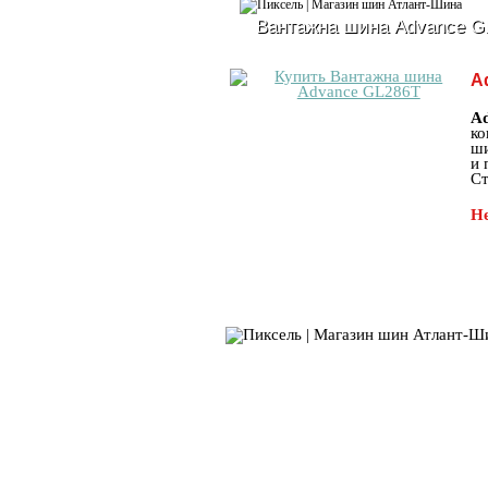
Вантажна шина Advance G
A
A
ко
ши
и 
Ст
Не