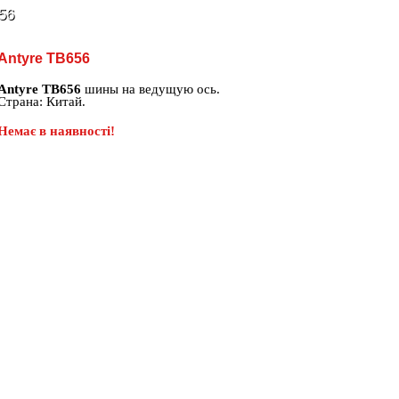
56
Antyre TB656
Antyre TB656
шины на ведущую ось.
Страна: Китай.
Немає в наявності!