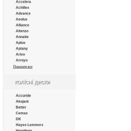
Continental
Accelera
Cooper
Achilles
Cooper Chengshan
Advance
Cossack
Aeolus
Cratos
Alliance
CrossWind
Altenzo
Daewoo
Annaite
Dayton
Aplus
Debica
Aptany
Deestone
Arivo
Diamondback
Arroyo
Distance
Atlander
Показати все
Double Coin
Atlas
Double Happiness
Atturo
колісні диски
Double Road
Austone
Doublestar
Autogrip
Doupro
Bars
Accuride
Drivemaster
Barum
Akojant
Dunlop
BFGoodrich
Better
Duraturn
Blacklion
Cemax
Durun
Bridgestone
DK
Eced
Cachland
Hayes Lemmerz
Ecovision
Chengshan
Hengfeng