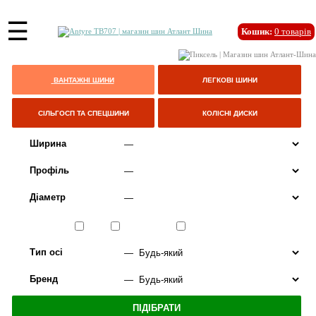
☰
Кошик:
0
товарів
ВАНТАЖНІ ШИНИ
ЛЕГКОВІ ШИНИ
СІЛЬГОСП ТА СПЕЦШИНИ
КОЛІСНІ ДИСКИ
Ширина
Профіль
Діаметр
Сезон
ЛІТО
ВСЕСЕЗОННІ
ЗИМА
Тип осі
Бренд